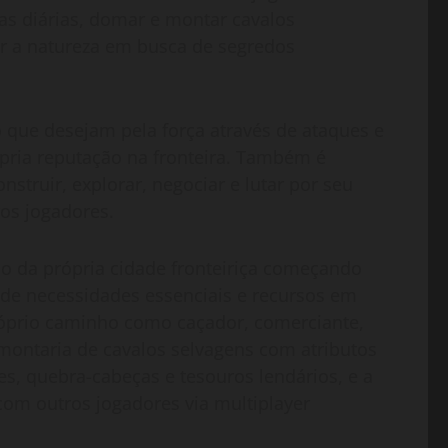
fas diárias, domar e montar cavalos
rar a natureza em busca de segredos
 que desejam pela força através de ataques e
rópria reputação na fronteira. Também é
struir, explorar, negociar e lutar por seu
os jogadores.
ção da própria cidade fronteiriça começando
 necessidades essenciais e recursos em
próprio caminho como caçador, comerciante,
montaria de cavalos selvagens com atributos
es, quebra-cabeças e tesouros lendários, e a
com outros jogadores via multiplayer