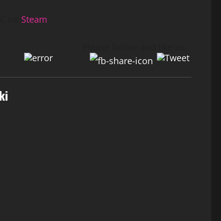
PC no
Steam
.
Please follow and like us:
ki