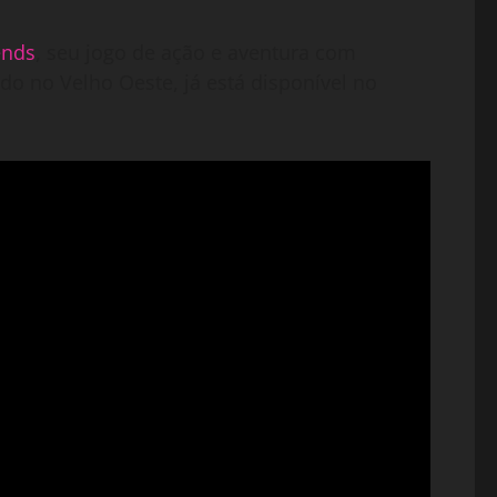
ends
, seu jogo de ação e aventura com
o no Velho Oeste, já está disponível no