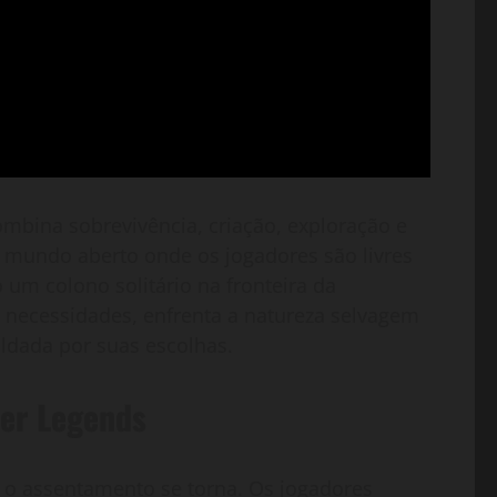
ombina sobrevivência, criação, exploração e
mundo aberto onde os jogadores são livres
um colono solitário na fronteira da
as necessidades, enfrenta a natureza selvagem
ldada por suas escolhas.
ier Legends
e o assentamento se torna. Os jogadores