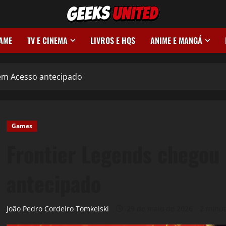
GAME
TV E CINEMA
LIVROS E HQS
ANIME E MANGÁ
em Acesso antecipado
Games
Frontier Legends chegou
antecipado
João Pedro Cordeiro Tomkelski
29 de maio de 2026
2 minut