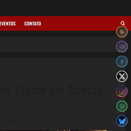
EVENTOS
CONTATO
 no Steam em Acesso
es read