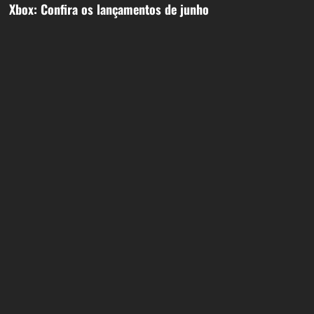
s
Xbox: Confira os lançamentos de junho
t
n
a
v
i
g
a
t
i
o