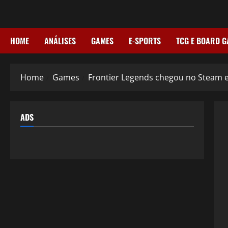
Skip
to
content
HOME
ANÁLISES
GAMES
E-SPORTS
TCG E BOARD 
Home
Games
Frontier Legends chegou no Steam 
ADS