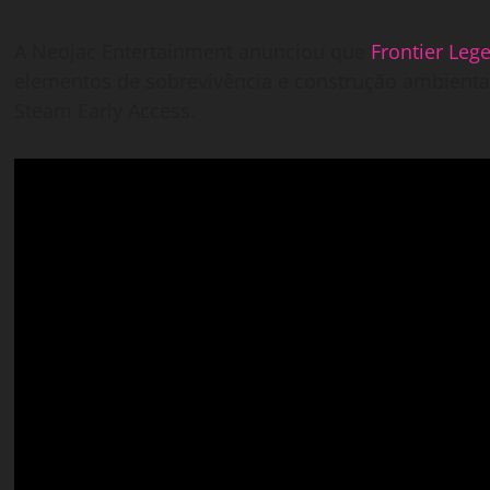
A Neojac Entertainment anunciou que
Frontier Leg
elementos de sobrevivência e construção ambientad
Steam Early Access.