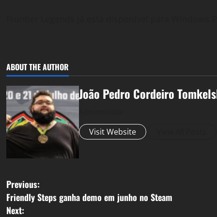
Frontier Legends já está disponível para Windows 
ABOUT THE AUTHOR
João Pedro Cordeiro Tomkels
Administrator
Visit Website
View All Posts
P
Previous:
Friendly Steps ganha demo em junho no Steam
o
Next: