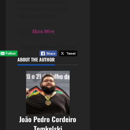
desenvolva de maneira
diferente conforme as
decisões tomadas.
Fonte:
Xbox Wire
Please follow and like us:
ABOUT THE AUTHOR
João Pedro Cordeiro
Tomkelski