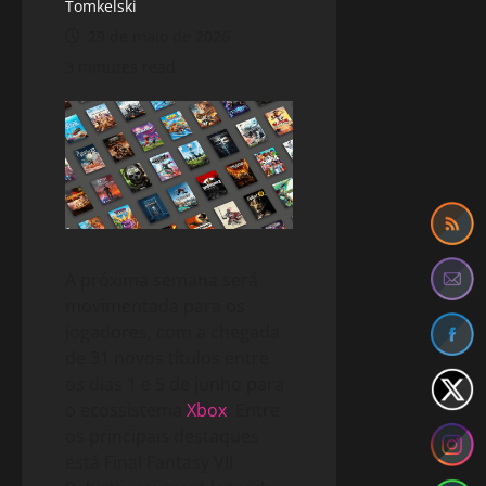
Tomkelski
29 de maio de 2026
3 minutes read
A próxima semana será
movimentada para os
jogadores, com a chegada
de 31 novos títulos entre
os dias 1 e 5 de junho para
o ecossistema
Xbox
. Entre
os principais destaques
está Final Fantasy VII