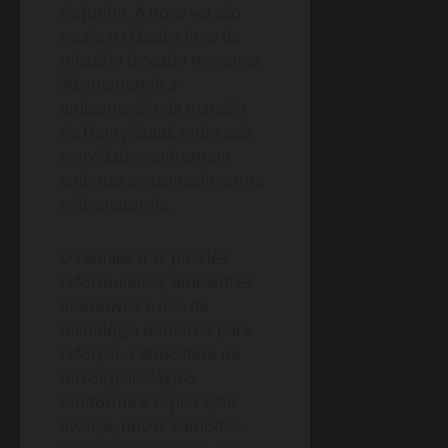
de junho. A nova versão
recria o clássico jogo de
mistério lançado nos anos
90, mantendo a
ambientação da mansão
de Henry Stauf, onde seis
convidados enfrentam
enigmas e acontecimentos
sobrenaturais.
O remake traz puzzles
reformulados, ambientes
interativos e uso de
tecnologia moderna para
reforçar a atmosfera de
terror psicológico.
Conforme a exploração
avança, novos cômodos