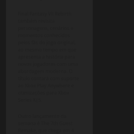
Final Fantasy VII Rebirth
também revisita
personagens, cenários e
momentos conhecidos
pelos fãs do jogo original,
ao mesmo tempo em que
apresenta a história para
novos jogadores com uma
abordagem moderna. O
título contará com suporte
ao Xbox Play Anywhere e
otimizações para Xbox
Series X|S.
Outro lançamento da
semana é The 7th Guest
Remake, que chega em 4