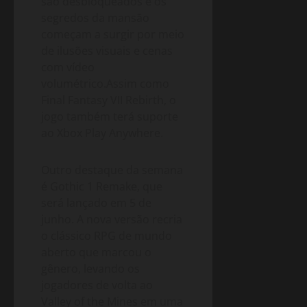
são desbloqueados e os
segredos da mansão
começam a surgir por meio
de ilusões visuais e cenas
com vídeo
volumétrico.Assim como
Final Fantasy VII Rebirth, o
jogo também terá suporte
ao Xbox Play Anywhere.
Outro destaque da semana
é Gothic 1 Remake, que
será lançado em 5 de
junho. A nova versão recria
o clássico RPG de mundo
aberto que marcou o
gênero, levando os
jogadores de volta ao
Valley of the Mines em uma