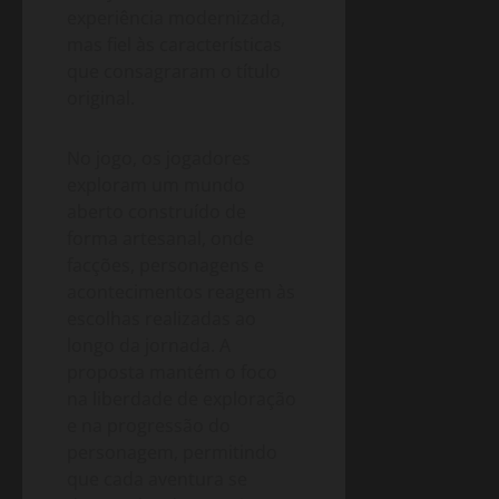
experiência modernizada,
mas fiel às características
que consagraram o título
original.
No jogo, os jogadores
exploram um mundo
aberto construído de
forma artesanal, onde
facções, personagens e
acontecimentos reagem às
escolhas realizadas ao
longo da jornada. A
proposta mantém o foco
na liberdade de exploração
e na progressão do
personagem, permitindo
que cada aventura se