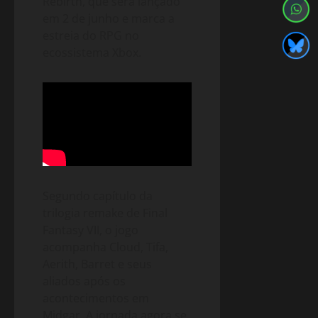
Rebirth, que será lançado
em 2 de junho e marca a
estreia do RPG no
ecossistema Xbox.
Segundo capítulo da
trilogia remake de Final
Fantasy VII, o jogo
acompanha Cloud, Tifa,
Aerith, Barret e seus
aliados após os
acontecimentos em
Midgar. A jornada agora se