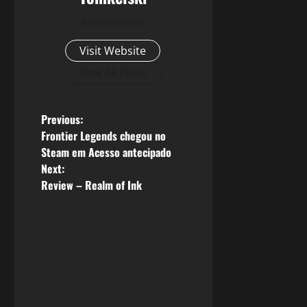
Administrator
Visit Website
View All Posts
P
Previous:
Frontier Legends chegou no
o
Steam em Acesso antecipado
Next:
s
Review – Realm of Ink
t
n
a
v