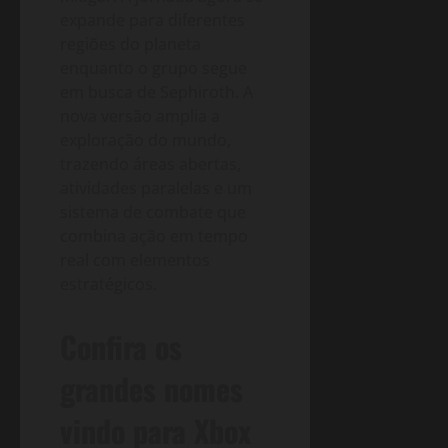
expande para diferentes
regiões do planeta
enquanto o grupo segue
em busca de Sephiroth. A
nova versão amplia a
exploração do mundo,
trazendo áreas abertas,
atividades paralelas e um
sistema de combate que
combina ação em tempo
real com elementos
estratégicos.
Confira os
grandes nomes
vindo para Xbox