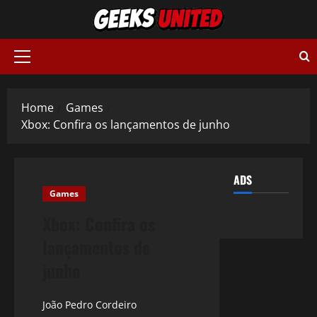
Skip
to
content
Primary
Menu
Home
Games
Xbox: Confira os lançamentos de junho
ADS
Games
Xbox: Confira os
lançamentos de
junho
João Pedro Cordeiro