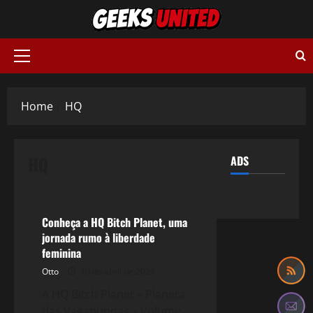
Skip
to
content
Primary
Menu
Home
HQ
HQ
ADS
HQ
Conheça a HQ Bitch Planet, uma
jornada rumo à liberdade
feminina
Otto
10 de abril de 2024
A HQ Bitch Planet – Planeta
das Vagabundas – Volume