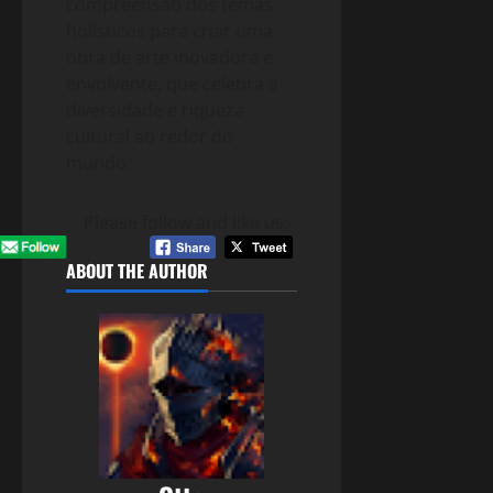
compreensão dos temas
holísticos para criar uma
obra de arte inovadora e
envolvente, que celebra a
diversidade e riqueza
cultural ao redor do
mundo.
Please follow and like us:
ABOUT THE AUTHOR