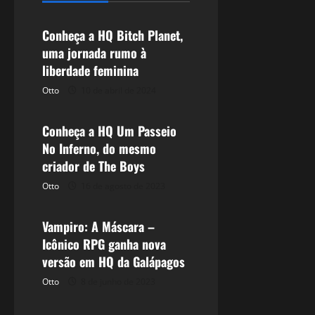
Conheça a HQ Bitch Planet,
uma jornada rumo à
liberdade feminina
Otto
10 de abril de 2024
HQ
Conheça a HQ Um Passeio
No Inferno, do mesmo
criador de The Boys
Otto
16 de agosto de 2023
HQ
Vampiro: A Máscara –
Icônico RPG ganha nova
versão em HQ da Galápagos
Otto
8 de junho de 2023