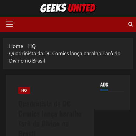
Skip
to
content
Primary
Menu
Home
HQ
Quadrinista da DC Comics lança baralho Tarô do
Divino no Brasil
ADS
HQ
Quadrinista da DC
Comics lança baralho
Tarô do Divino no
Brasil