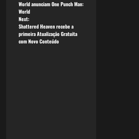
o
World anunciam One Punch Man:
World
s
Next:
Shattered Heaven recebe a
t
primeira Atualização Gratuita
n
com Novo Conteúdo
a
v
i
g
a
t
i