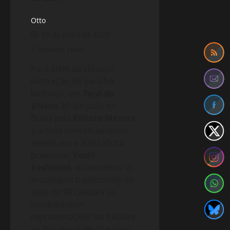
Otto
19 de julho de 2023
2 minutes read
Para além da clássica
ilustração do baralho
holístico, em
Tarô do
Divino
, kit lançado no
Brasil pela
Editora Mantra
,
a artista conceitual norte-
americana e ilustradora
premiada,
Yoshi
Yoshitani
, reúne todos os
arquétipos tradicionais do
deck de 78 cartas e as
combina com
representações do folclore
multicultural de 40 países,