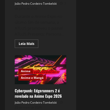
João Pedro Cordeiro Tomkelski
7
de julho de 2026
Durante o Anime Expo no
último fim de semana, a
ATLUS promoveu o painel
ATLUS Presents: Persona...
Read
Leia Mais
more
about
Persona
4
Revival
revelou
detalhes
durante
Anime
painel
no
Anime e Mangá
Anime
Expo
Cyberpunk: Edgerunners 2 é
revelado na Anime Expo 2026
João Pedro Cordeiro Tomkelski
25 de maio de 2026