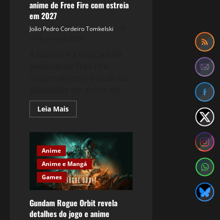
anime de Free Fire com estreia
em 2027
João Pedro Cordeiro Tomkelski
29 de julho de 2026
A Garena e a KADOKAWA
anunciaram Free Fire
Daybreak como o título da
adaptação em anime do...
Read
Leia Mais
more
about
Free
Fire
Daybreak
é
Anime
o
título
Anime e Mangá
do
anime
Games
de
Free
Fire
Gundam Rogue Orbit revela
com
estreia
detalhes do jogo e anime
em