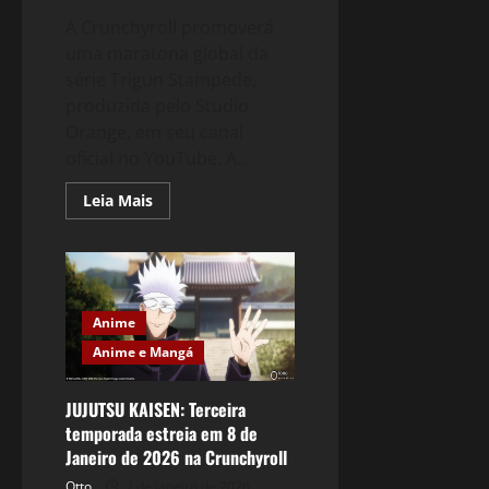
A Crunchyroll promoverá
uma maratona global da
série Trigun Stampede,
produzida pelo Studio
Orange, em seu canal
oficial no YouTube. A...
Read
Leia Mais
more
about
Crunchyroll
anuncia
maratona
de
Trigun
Stampede
Anime
Anime e Mangá
JUJUTSU KAISEN: Terceira
temporada estreia em 8 de
Janeiro de 2026 na Crunchyroll
Otto
7 de janeiro de 2026