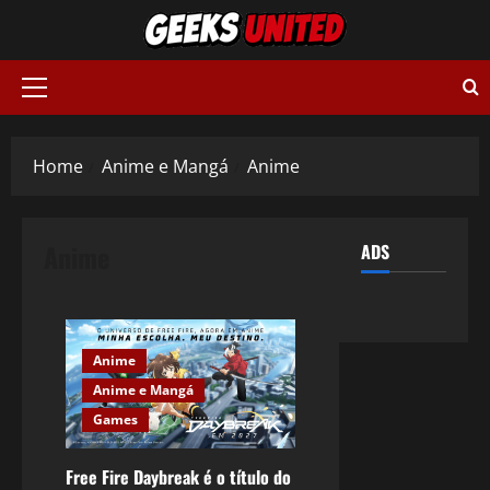
Skip
to
content
Primary
Menu
Home
Anime e Mangá
Anime
Anime
ADS
Anime
Anime e Mangá
Games
Free Fire Daybreak é o título do