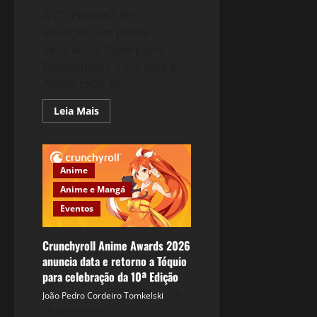
A CD PROJEKT RED
anunciou um painel
dedicado a Cyberpunk:
Edgerunners 2 durante a
Anime Expo em...
Read
Leia Mais
more
about
Cyberpunk:
Edgerunners
2
é
Anime
revelado
na
Anime e Mangá
Anime
Expo
Eventos
2026
Crunchyroll Anime Awards 2026
anuncia data e retorno a Tóquio
para celebração da 10ª Edição
João Pedro Cordeiro Tomkelski
28 de janeiro de 2026