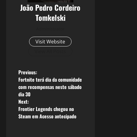
João Pedro Cordeiro
Tomkelski
Administrator
Visit Website
View All Posts
P
Previous:
Fortnite terá dia da comunidade
o
com recompensas neste sábado
dia 30
s
Next:
Frontier Legends chegou no
t
Steam em Acesso antecipado
n