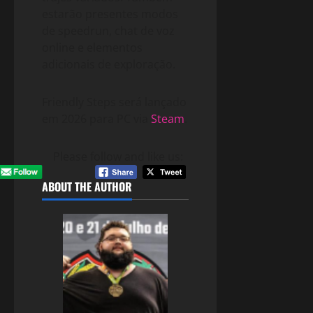
estarão presentes modos
de speedrun, chat de voz
online e elementos
adicionais de exploração.
Friendly Steps será lançado
em 2026 para PC via
Steam
.
Please follow and like us:
ABOUT THE AUTHOR