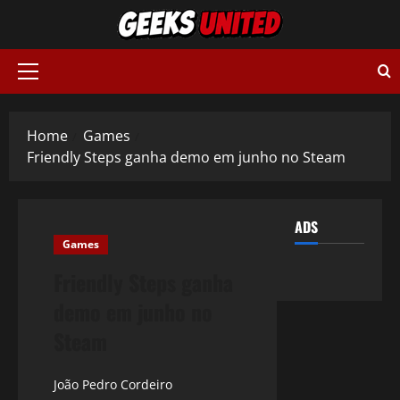
Skip
to
content
Primary
Menu
Home
Games
Friendly Steps ganha demo em junho no Steam
ADS
Games
Friendly Steps ganha
demo em junho no
Steam
João Pedro Cordeiro