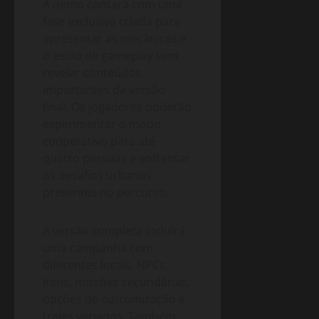
A demo contará com uma
fase exclusiva criada para
apresentar as mecânicas e
o estilo de gameplay sem
revelar conteúdos
importantes da versão
final. Os jogadores poderão
experimentar o modo
cooperativo para até
quatro pessoas e enfrentar
os desafios urbanos
presentes no percurso.
A versão completa incluirá
uma campanha com
diferentes locais, NPCs,
itens, missões secundárias,
opções de customização e
trajes variados. Também