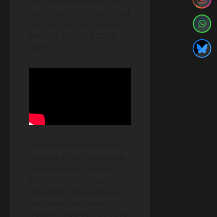
ser testado antes de sua
participação no Steam Next
Fest, evento que acontece
entre os dias 15 e 22 de
junho.
Inspirado em experiências
caóticas e desafiadoras de
movimentação, Friendly
Steps coloca até quatro
jogadores conectados por
uma corda enquanto
tentam atravessar a cidade