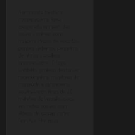
A proposta mistura
cooperação e física
exagerada em partidas
locais e online, com
trajetos cheios de escadas,
pontes, ladeiras, canteiros
de obras e atalhos
improvisados. O jogo
também ganhou destaque
recente entre criadores de
conteúdo e streamers,
acumulando mais de 20
milhões de visualizações
em redes sociais com
vídeos de canais como
Smii7y e The Boys.