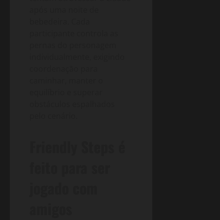
após uma noite de
bebedeira. Cada
participante controla as
pernas do personagem
individualmente, exigindo
coordenação para
caminhar, manter o
equilíbrio e superar
obstáculos espalhados
pelo cenário.
Friendly Steps é
feito para ser
jogado com
amigos