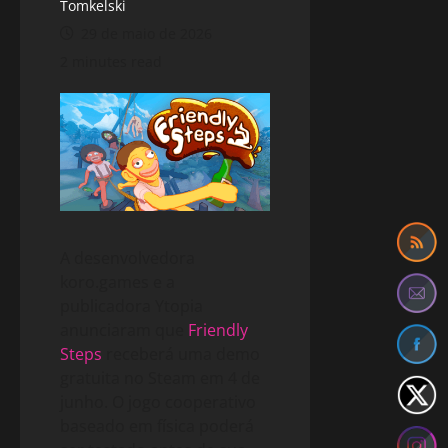
Tomkelski
29 de maio de 2026
2 minutes read
A desenvolvedora
koro.games e a
publicadora Ytopia
anunciaram que
Friendly
Steps
receberá uma demo
gratuita no Steam em 4 de
junho. O jogo cooperativo
baseado em física poderá