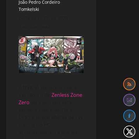
João Pedro Cordeiro
Tomkelski
16 de junho de 2026
2 minutes read
A NVIDIA anunciou que a
Versão 3.0 de
Zenless Zone
Zero
será lançada esta
semana com suporte a
DLSS e novos efeitos de ray
tracing no PC,
acompanhando a estreia