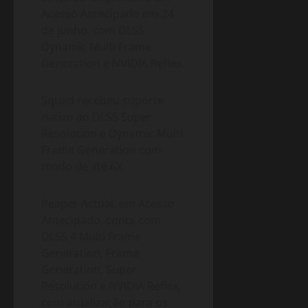
Acesso Antecipado em 24
de junho, com DLSS
Dynamic Multi Frame
Generation e NVIDIA Reflex.
Squad recebeu suporte
nativo ao DLSS Super
Resolution e Dynamic Multi
Frame Generation com
modo de até 6X.
Reaper Actual, em Acesso
Antecipado, conta com
DLSS 4 Multi Frame
Generation, Frame
Generation, Super
Resolution e NVIDIA Reflex,
com atualização para os