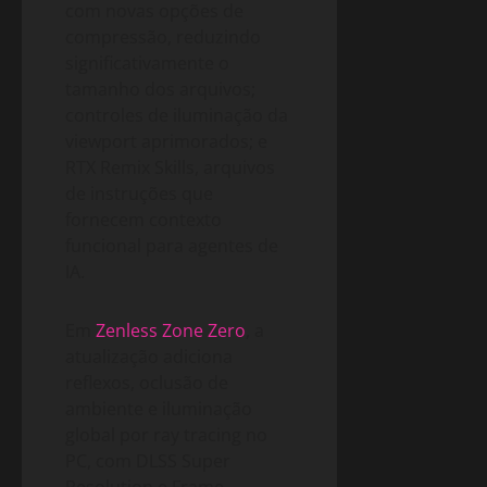
com novas opções de
compressão, reduzindo
significativamente o
tamanho dos arquivos;
controles de iluminação da
viewport aprimorados; e
RTX Remix Skills, arquivos
de instruções que
fornecem contexto
funcional para agentes de
IA.
Em
Zenless Zone Zero
, a
atualização adiciona
reflexos, oclusão de
ambiente e iluminação
global por ray tracing no
PC, com DLSS Super
Resolution e Frame