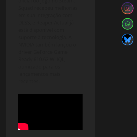
oficial do jogo no Steam.
Squad recebeu melhorias
em sua integração com
DLSS, e Reaper Actual já
está disponível com
suporte à tecnologia. A
NVIDIA também lançou o
driver GeForce Game
Ready 610.62 WHQL,
otimizado para os
lançamentos mais
recentes.