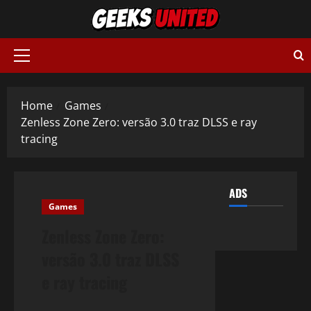
Skip
to
content
Primary
Menu
Home
Games
Zenless Zone Zero: versão 3.0 traz DLSS e ray
tracing
ADS
Games
Zenless Zone Zero:
versão 3.0 traz DLSS
e ray tracing