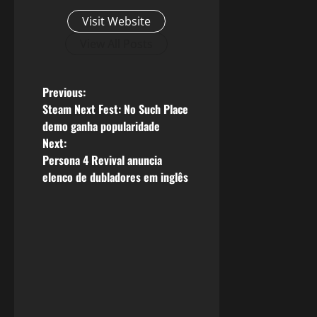
Visit Website
View All Posts
P
Previous:
Steam Next Fest: No Such Place
o
demo ganha popularidade
Next:
s
Persona 4 Revival anuncia
elenco de dubladores em inglês
t
n
a
v
i