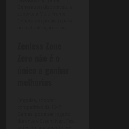
Generation disponíveis, e
suporte a Multi Frame
Generation previsto para
uma atualização futura.
Zenless Zone
Zero não é o
único a ganhar
melhorias
Empulse, shooter
competitivo da 1047
Games, pode ser jogado
durante o Steam Next Fest
antes do lançamento em