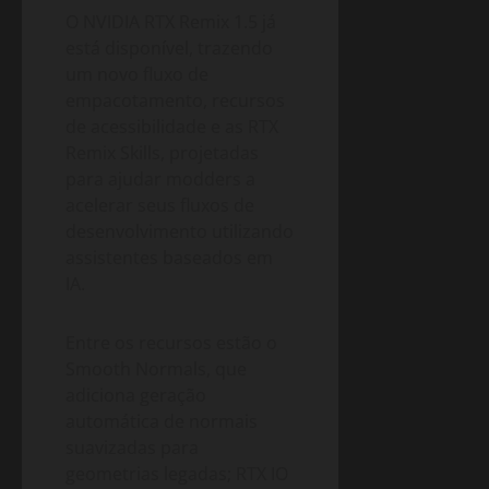
O NVIDIA RTX Remix 1.5 já
está disponível, trazendo
um novo fluxo de
empacotamento, recursos
de acessibilidade e as RTX
Remix Skills, projetadas
para ajudar modders a
acelerar seus fluxos de
desenvolvimento utilizando
assistentes baseados em
IA.
Entre os recursos estão o
Smooth Normals, que
adiciona geração
automática de normais
suavizadas para
geometrias legadas; RTX IO