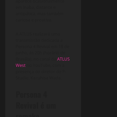
aparece ocasionalmente
em Inaba, distante e
antipática, mas também
curiosa e proativa.
A ATLUS realizará uma
transmissão dedicada a
Persona 4 Revival em 18 de
junho, às 20h (horário de
Brasília), no canal da
ATLUS
West
no YouTube, com a
presença do diretor do P-
Studio, Kazuhisa Wada.
Persona 4
Revival é um
remake