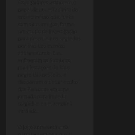
Os jogadores assumem o
papel de um estudante do
ensino médio que, junto
com seus amigos, forma
um grupo de investigação
para descobrir os segredos
por trás dos eventos
sobrenaturais. Eles
enfrentam as Sombras,
manifestações do lado
negro das pessoas, e
despertam o poder oculto
das Personas em uma
jornada para impedir
tragédias e desvendar a
verdade.
O jogo apresenta uma
narrativa em dois níveis,