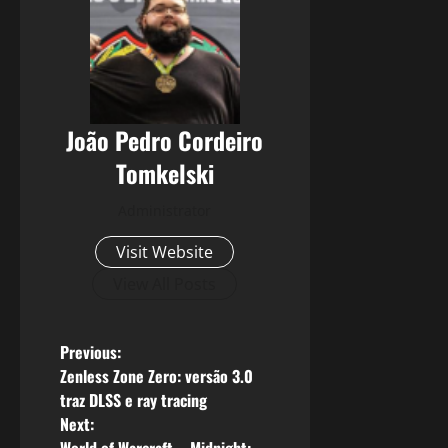
João Pedro Cordeiro
Tomkelski
Administrator
Visit Website
View All Posts
P
Previous:
Zenless Zone Zero: versão 3.0
o
traz DLSS e ray tracing
Next:
s