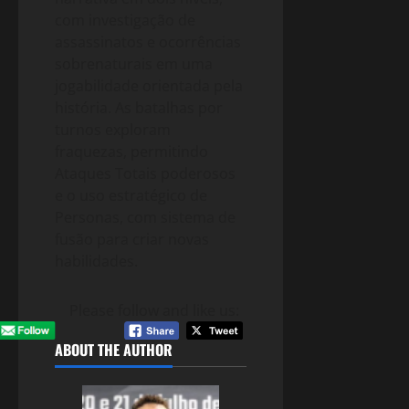
com investigação de
assassinatos e ocorrências
sobrenaturais em uma
jogabilidade orientada pela
história. As batalhas por
turnos exploram
fraquezas, permitindo
Ataques Totais poderosos
e o uso estratégico de
Personas, com sistema de
fusão para criar novas
habilidades.
Please follow and like us:
ABOUT THE AUTHOR