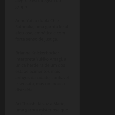
alegre e estrategista do
grupo.
Anne Yatco dubla Chie
Satonaka, uma garota local
afetuosa, empática e com
forte senso de justiça.
Brianna Knickerbocker
interpreta Yukiko Amagi, a
única herdeira de um dos
estabelecimentos mais
antigos da cidade, confiável
e sensata, mas um pouco
distraída.
Ari Thrash dá voz a Marie,
uma garota misteriosa que