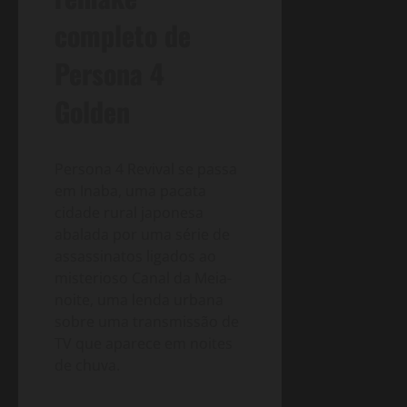
completo de
Persona 4
Golden
Persona 4 Revival se passa
em Inaba, uma pacata
cidade rural japonesa
abalada por uma série de
assassinatos ligados ao
misterioso Canal da Meia-
noite, uma lenda urbana
sobre uma transmissão de
TV que aparece em noites
de chuva.