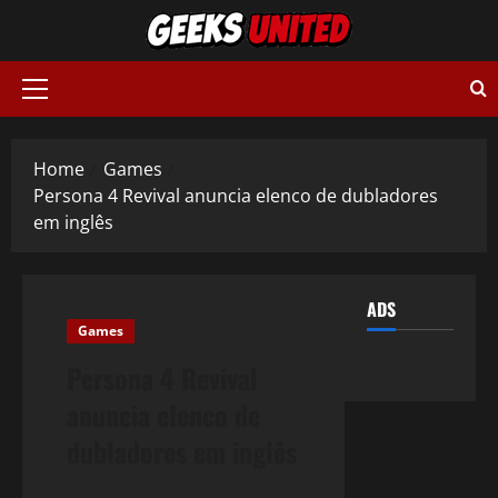
Skip
to
content
Primary
Menu
Home
Games
Persona 4 Revival anuncia elenco de dubladores
em inglês
ADS
Games
Persona 4 Revival
anuncia elenco de
dubladores em inglês