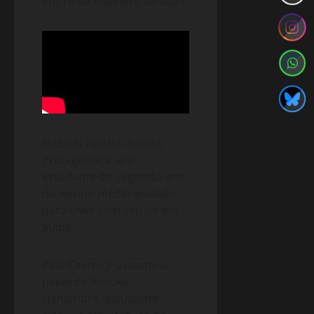
em 18 de fevereiro de 2027.
Nazeeh Tarsha dubla o
Protagonista, um
estudante do segundo ano
do ensino médio enviado
para viver com seu tio em
Inaba.
Paul Castro Jr assume o
papel de Yosuke
Hanamura, estudante