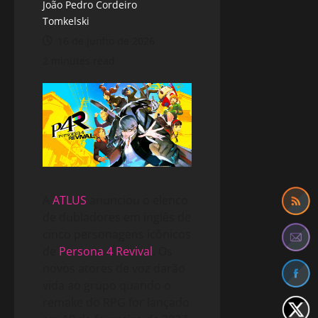
João Pedro Cordeiro
Tomkelski
16 de junho de 2026
2 minutes read
A
ATLUS
anunciou o elenco
de dubladores em inglês de
cinco personagens icônicos
de
Persona 4 Revival
. Os
novos atores de voz darão
vida ao grupo quando o
remake do RPG for lançado