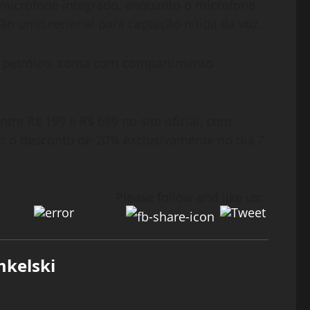
e microfone integrado, enquanto o microfone
 unidirecional para captação nítida da voz.
ul petróleo, conta com compartimento
tre R$ 199 e R$ 699 no site oficial, com
m o desconto de 20% exclusivamente no dia 7
Please follow and like us:
mkelski