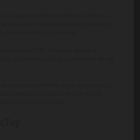
dia 7 de julho com descontos de 20% em
iféricos como joystick, teclados mecânicos,
e-commerce oficial da marca.
compatível com PC, Nintendo Switch e
4GHz, Bluetooth e USB-C, com bateria de até
ão para rastreamento rápido e preciso. Os
ntam layouts compactos de 75% e 65%,
ação RGB personalizável.
ecToy