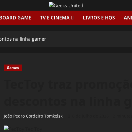
 BOARD GAME
TV E CINEMA
LIVROS E HQS
AN
ontos na linha gamer
Games
TecToy traz promoçã
descontos na linha 
João Pedro Cordeiro Tomkelski
6 de julho de 2026
2 minute