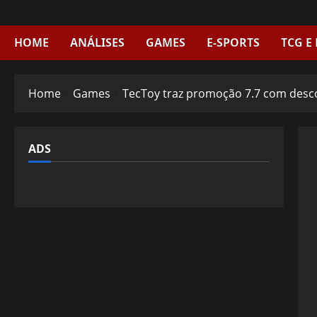
Skip
to
content
HOME
ANÁLISES
GAMES
E-SPORTS
TCG E
Home
Games
TecToy traz promoção 7.7 com desc
ADS