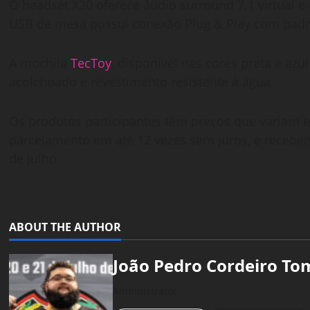
O headset X20 oferece áudio surround 7.1 virtual 
USB de mesa possui conexão Plug & Play com padrão
A mochila
TecToy
, disponível nas cores preta e az
acolchoado e revestimento resistente à água.
Os produtos participantes têm preços que variam en
parcelamento em até 12 vezes sem juros, e recebe
de julho.
ABOUT THE AUTHOR
João Pedro Cordeiro To
Administrator