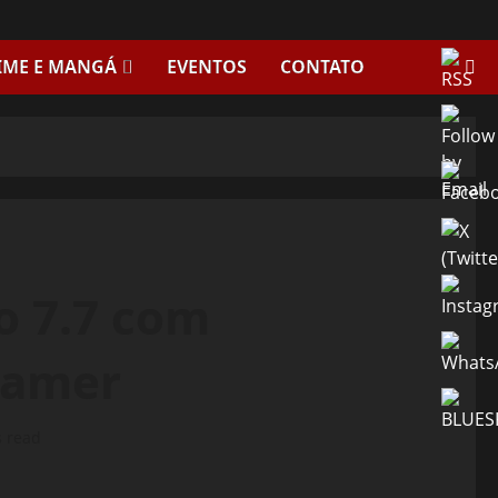
IME E MANGÁ
EVENTOS
CONTATO
o 7.7 com
gamer
s read