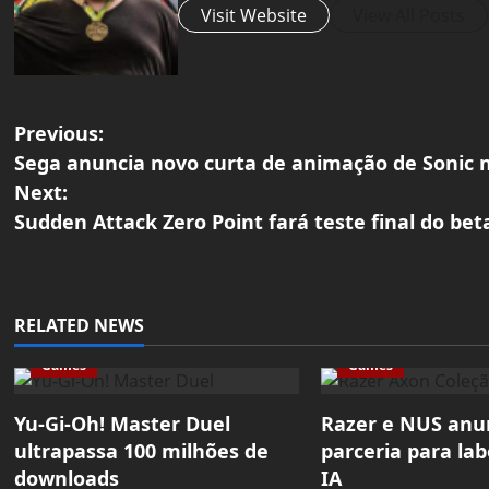
Visit Website
View All Posts
P
Previous:
Sega anuncia novo curta de animação de Sonic 
o
Next:
Sudden Attack Zero Point fará teste final do be
s
t
n
RELATED NEWS
a
Games
Games
v
Yu-Gi-Oh! Master Duel
Razer e NUS an
ultrapassa 100 milhões de
parceria para lab
i
downloads
IA