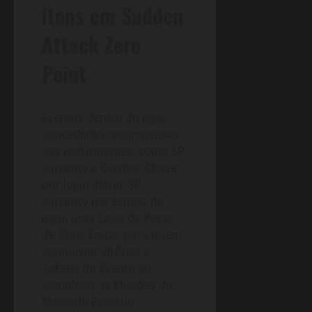
itens em Sudden
Attack Zero
Point
Eventos dentro do jogo
concederão recompensas
aos participantes, como SP
currency e Cartões-Chave
por login diário, SP
currency por tempo de
jogo, uma Caixa de Peças
de Skins Épicas para quem
conquistar vitórias e
Tokens do Evento ao
completar as Missões do
Mercado Paralelo.