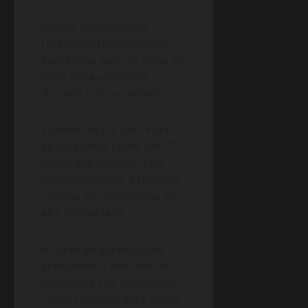
Alguns participantes
receberão recompensas
escolhidas logo no início do
teste para utilização
durante todo o período.
Sudden Attack Zero Point
se apresenta como um FPS
tático que prioriza mira,
posicionamento e reflexos
rápidos em confrontos de
alta intensidade.
A curva de aprendizado
acessível e o alto teto de
habilidade são apontados
como atrativos para novos