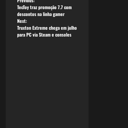
P
Previous:
TecToy traz promoção 7.7 com
o
descontos na linha gamer
Next:
s
Truxton Extreme chega em julho
para PC via Steam e consoles
t
n
a
v
i
g
a
t