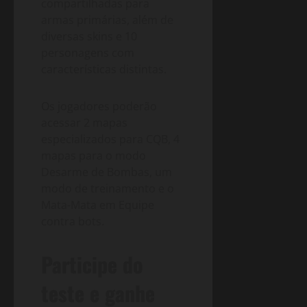
compartilhadas para
armas primárias, além de
diversas skins e 10
personagens com
características distintas.
Os jogadores poderão
acessar 2 mapas
especializados para CQB, 4
mapas para o modo
Desarme de Bombas, um
modo de treinamento e o
Mata-Mata em Equipe
contra bots.
Participe do
teste e ganhe