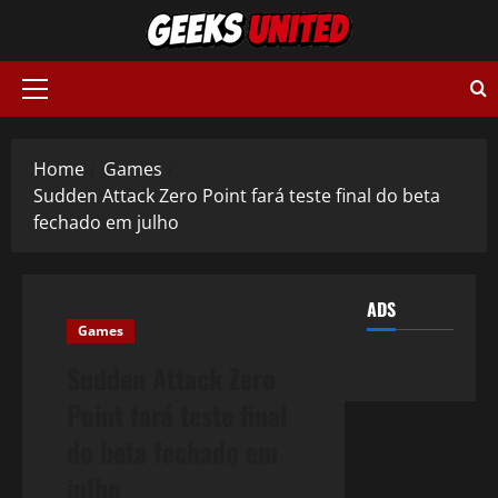
Skip
to
content
Primary
Menu
Home
Games
Sudden Attack Zero Point fará teste final do beta
fechado em julho
ADS
Games
Sudden Attack Zero
Point fará teste final
do beta fechado em
julho