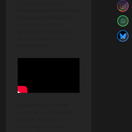
13 de julho. A versão
incorpora aprimoramentos
baseados no feedback da
comunidade obtido
durante a demonstração
do Steam Next Fest e no
beta anterior.
O teste inclui 13 armas
primárias e 4 secundárias,
mais de 200 peças
exclusivas e 36 peças