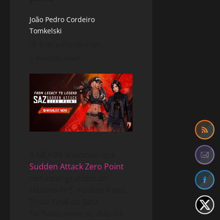
João Pedro Cordeiro
Tomkelski
6 de julho de 2026
2 minutes read
A NEXON anunciou que
Sudden Attack Zero Point
,
remaster gratuito do
clássico FPS, realizará seu
Teste Final do Beta
Fechado entre os dias 9 e