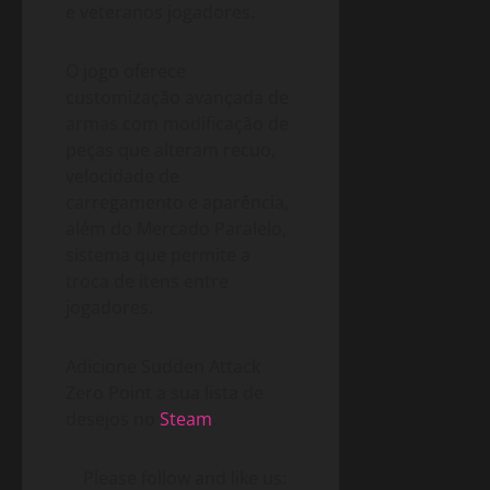
e veteranos jogadores.
O jogo oferece
customização avançada de
armas com modificação de
peças que alteram recuo,
velocidade de
carregamento e aparência,
além do Mercado Paralelo,
sistema que permite a
troca de itens entre
jogadores.
Adicione Sudden Attack
Zero Point a sua lista de
desejos no
Steam
.
Please follow and like us: