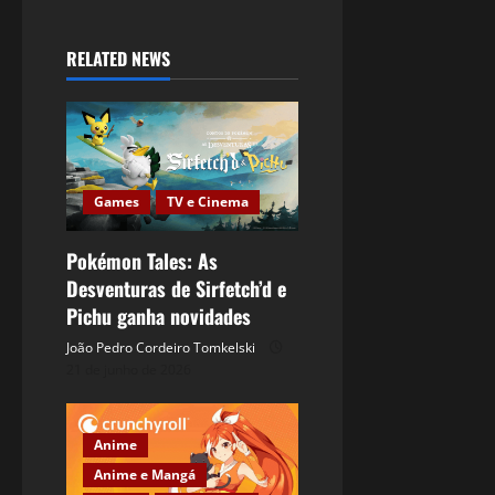
RELATED NEWS
Games
TV e Cinema
Pokémon Tales: As
Desventuras de Sirfetch’d e
Pichu ganha novidades
João Pedro Cordeiro Tomkelski
21 de junho de 2026
Anime
Anime e Mangá