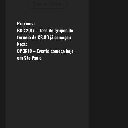
View All Posts
P
Previous:
BGC 2017 – Fase de grupos do
o
torneio de CS:GO já começou
Next:
s
CPBR10 – Evento começa hoje
em São Paulo
t
n
a
v
i
g