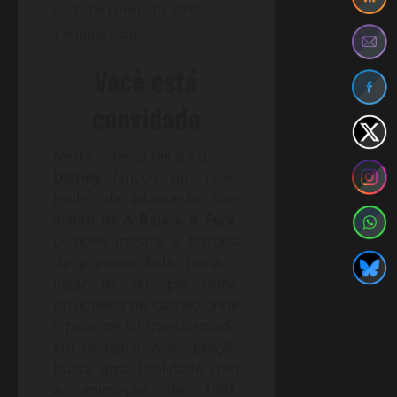
31 de janeiro de 2017
1 minute read
Você está
convidado
Nesta terça-feira(31), a
Disney
lançou um novo
trailer da adaptação live-
action de
A Bela e a Fera
.
O vídeo mostra a história
da princesa Bela, toma o
lugar de seu pai como
prisioneira no castelo onde
o príncipe foi transformado
em monstro. A adaptação
busca uma fidelidade com
a animação de 1991,