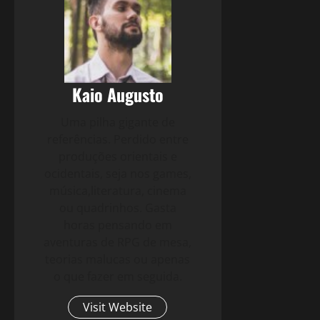
Kaio Augusto
Uma pilha gigante de
referências. Perdido entre
produções orientais e
ocidentais, seja nos games,
música,literatura, cinema
ou quadrinhos. Gasta
horas pensando em
aventuras de RPG de mesa,
teorias malucas ou apenas
o que fazer em seguida.
Visit Website