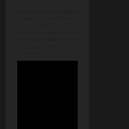
incluindo as canções e
número musicais.
A Bela e
a Fera
traz Emma Watson,
Ian McKellen, Ewan
McGregor e Luke Evans em
seu elenco.
A Bela e a Fera
chega aos cinemas no dia
16 de março.