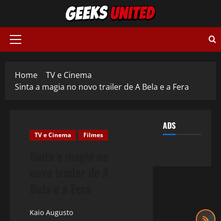
Skip
to
content
Primary
Menu
Home
TV e Cinema
Sinta a magia no novo trailer de A Bela e a Fera
ADS
TV e Cinema
Filmes
Sinta a magia no
novo trailer de A
Bela e a Fera
Kaio Augusto