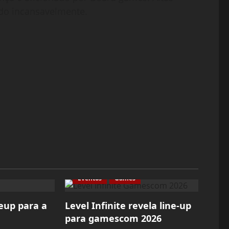
do incansavelmente.
Eventos
Games
eup para a
Level Infinite revela line-up
para gamescom 2026