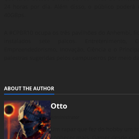
24 horas por dia. Além disso, o público poderá 
40GBps.
A #CPBR10 ocupa os três pavilhões do Anhembi, fi
instalados sete palcos. Entretenimento, C
Empreendedorismo, Inovação, Ciência e o Princip
palestras sugeridas pelos campuseiros por meio d
ABOUT THE AUTHOR
Otto
Administrator
Um rapaz que fez do hobby um tr
conhecer mais. Gamer desde cria