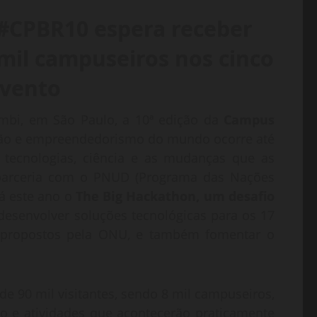
 #CPBR10 espera receber
 mil campuseiros nos cinco
evento
mbi, em São Paulo, a 10ª edição da
Campus
ação e empreendedorismo do mundo ocorre até
 tecnologias, ciência e as mudanças que as
 parceria com o PNUD (Programa das Nações
rá este ano o
The Big Hackathon, um desafio
esenvolver soluções tecnológicas para os 17
) propostos pela ONU, e também fomentar o
de 90 mil visitantes, sendo 8 mil campuseiros,
o e atividades que acontecerão praticamente