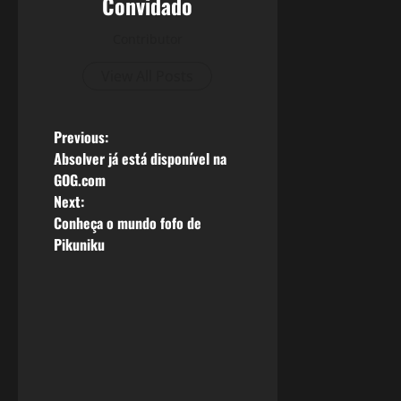
Convidado
Contributor
View All Posts
P
Previous:
Absolver já está disponível na
o
GOG.com
Next:
s
Conheça o mundo fofo de
Pikuniku
t
n
a
v