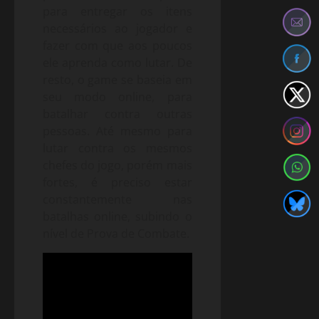
para entregar os itens
necessários ao jogador e
fazer com que aos poucos
ele aprenda como lutar. De
resto, o game se baseia em
seu modo online, para
batalhar contra outras
pessoas. Até mesmo para
lutar contra os mesmos
chefes do jogo, porém mais
fortes, é preciso estar
constantemente nas
batalhas online, subindo o
nível de Prova de Combate.