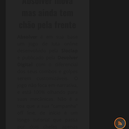
Absolver inova
mas ainda tem
chão pela frente
Absolver
é em sua base
um jogo de luta online
desenvolvido pela
Sloclap
e publicado pela
Devolver
Digital
com o diferencial
dos seus combos e golpes
serem customizáveis. O
jogo não foca em narrativa,
e está 100% olhando para
suas mecânicas. Não é a
toa que a sua “campanha”
off line, de início é um
longo tutorial que passa
por dois chefes apenas