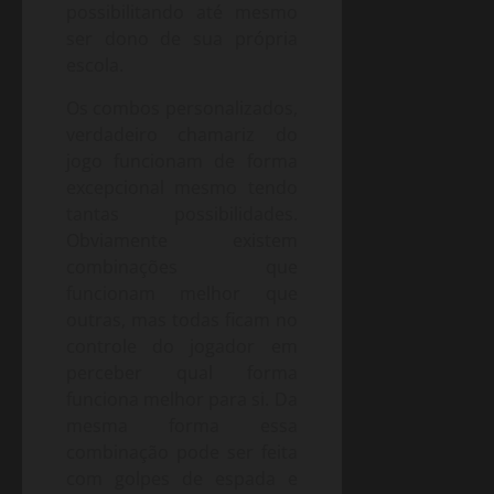
possibilitando até mesmo
ser dono de sua própria
escola.
Os combos personalizados,
verdadeiro chamariz do
jogo funcionam de forma
excepcional mesmo tendo
tantas possibilidades.
Obviamente existem
combinações que
funcionam melhor que
outras, mas todas ficam no
controle do jogador em
perceber qual forma
funciona melhor para si. Da
mesma forma essa
combinação pode ser feita
com golpes de espada e