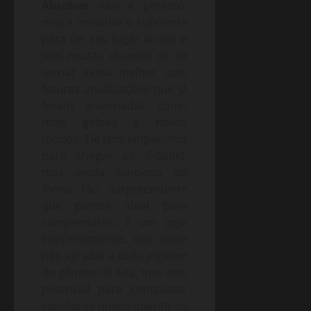
Absolver
não é perfeito,
mas é inovador o suficiente
para ter seu lugar ao sol e
tem muitas chances de se
tornar ainda melhor com
futuras atualizações que já
foram anunciadas como
mais golpes e novos
modos. Ele tem empecilhos
para chegar ao E-Sport,
mas ainda funciona de
forma tão surpreendente
que parece ideal para
campeonatos. É um jogo
impressionante, que pode
não agradar a todo jogador
do gênero de luta, mas tem
potencial para conquistar
jogadores novos quanto os