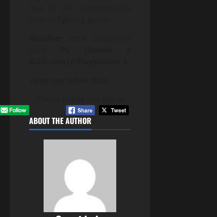
que já são acostumados
com os fighting games.
Absolver
está disponível
para
PC (Steam e
GOG.com) e Playstation 4
.
Texto por Silvio Diaz
Please follow and like us:
ABOUT THE AUTHOR