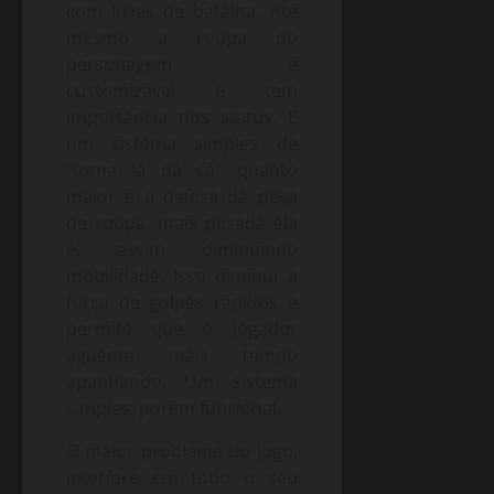
com luvas de batalha. Até
mesmo a roupa do
personagem é
customizável e tem
importância nos status. É
um sistema simples de
“toma lá dá cá” quanto
maior é a defesa da peça
de roupa, mais pesada ela
é, assim diminuindo
mobilidade. Isso diminui a
força de golpes rápidos e
permite que o jogador
aguente mais tempo
apanhando. Um sistema
simples, porém funcional.
O maior problema do jogo,
interfere em todo o seu