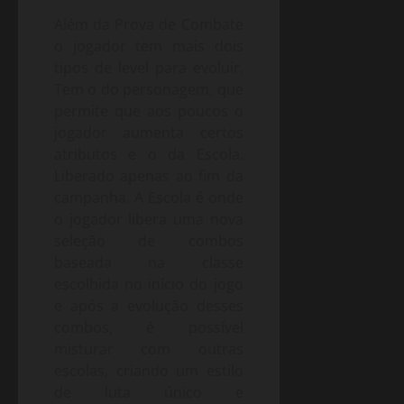
Além da Prova de Combate
o jogador tem mais dois
tipos de level para evoluir.
Tem o do personagem, que
permite que aos poucos o
jogador aumenta certos
atributos e o da Escola.
Liberado apenas ao fim da
campanha. A Escola é onde
o jogador libera uma nova
seleção de combos
baseada na classe
escolhida no início do jogo
e após a evolução desses
combos, é possível
misturar com outras
escolas, criando um estilo
de luta único e