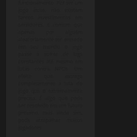
funcionamento. Por ser um
jogo indie, não existem
tantos investimentos em
servidores, é comum que
apenas por alguém
aleatoriamente ter entrado
em seu mundo o jogo
passe a sofrer de lags
constantes até mesmo em
lutas contra NPC’s. Um
efeito que estraga
completamente a luta do
jogo que é extremamente
precisa. É algo que pode
ser resolvido em um futuro
próximo, mas ainda sim,
pode atrapalhar muitos
jogadores.