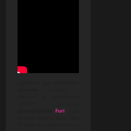
Jogadores que adquirirem
Absolver
durante o
período de lançamento
também ganharão
gratuitamente
Furi
, jogo
de ação que mistura Hack
’N Slash e combate tático,