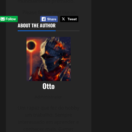
mundialmente premiado.
Please follow and like us:
ABOUT THE AUTHOR
Otto
Administrator
Um rapaz que fez do hobby
um trabalho. Sempre
interessado em aprender e
conhecer mais. Gamer