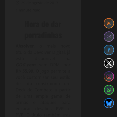
29 de agosto de 2017
1 minute read
Hora de dar
porradinhas
Absolver
, o mais novo
título da Devolver Digital, já
está disponível na
GOG.com
, sem DRM, por
R$ 55,99
. O jogo permite a
você customizar seu estilo
de luta construindo um
Deck de Combate a partir
de uma ampla gama de
armas e ataques para
encarar desafios PVP e
PVE. O título também traz