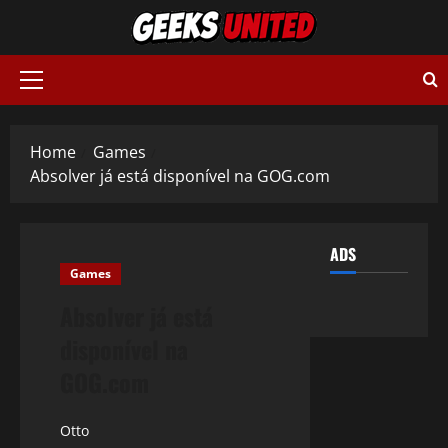
Skip
to
content
Primary
Menu
Home
Games
Absolver já está disponível na GOG.com
ADS
Games
Absolver já está
disponível na
GOG.com
Otto