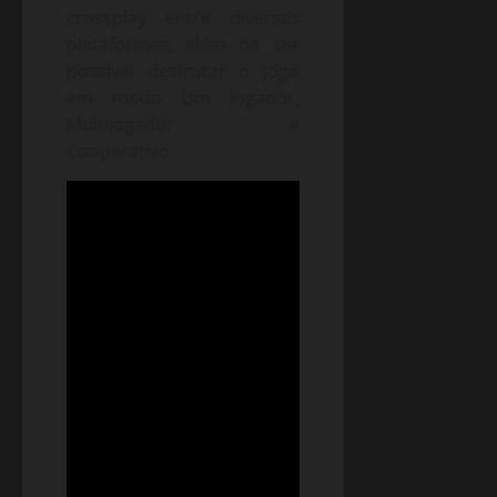
crossplay entre diversas
plataformas, além de ser
possível desfrutar o jogo
em modo Um Jogador,
Multijogador e
Cooperativo.