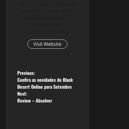
desde criança e aficionado
por Board games. Altas
madrugadas jogando e
trabalhando
incansavelmente.
Visit Website
View All Posts
P
Previous:
Confira as novidades de Black
o
Desert Online para Setembro
Next:
s
Review – Absolver
t
n