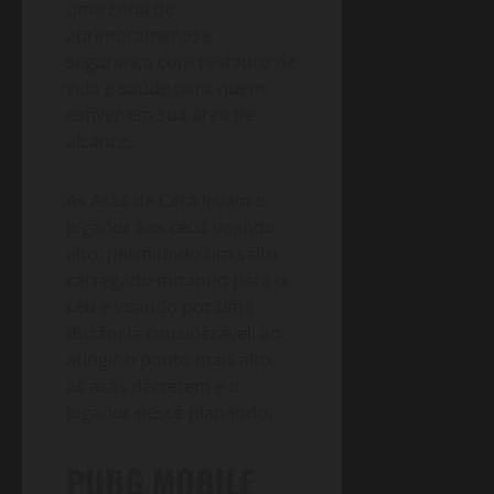
uma zona de
aprimoramento e
segurança com restauro de
vida e saúde para quem
estiver em sua área de
alcance.
As Asas de Cera levam o
jogador aos céus voando
alto, permitindo um salto
carregado mirando para o
céu e voando por uma
distância considerável; ao
atingir o ponto mais alto,
as asas derretem e o
jogador desce planando.
PUBG MOBILE