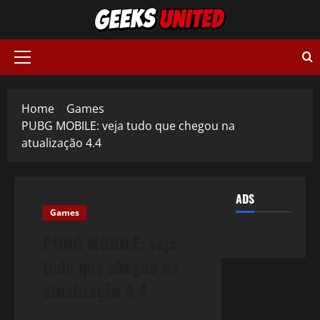
Skip
to
content
Primary
Menu
Home
Games
PUBG MOBILE: veja tudo que chegou na
atualização 4.4
ADS
Games
PUBG MOBILE: veja
tudo que chegou na
atualização 4.4