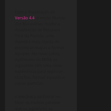
Com a Atualização da
Versão 4.4
, o modo Mundo
das Maravilhas recebe a
Atualização de Recursos
Fora da Partida, uma
maneira mais rápida de
encontrar mapas e formar
equipes. No novo Lobby
Autônomo do MdM, os
jogadores têm uma nova
experiência para explorar
criações, formar equipes e
iniciar partidas.
A Mecânica de Entrar no
Meio de Partida permite
que os jogadores se