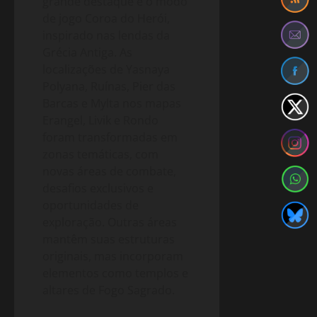
grande destaque é o modo
de jogo Coroa do Herói,
inspirado nas lendas da
Grécia Antiga. As
localizações de Yasnaya
Polyana, Ruínas, Pier das
Barcas e Mylta nos mapas
Erangel, Livik e Rondo
foram transformadas em
zonas temáticas, com
novas áreas de combate,
desafios exclusivos e
oportunidades de
exploração. Outras áreas
mantêm suas estruturas
originais, mas incorporam
elementos como templos e
altares de Fogo Sagrado.