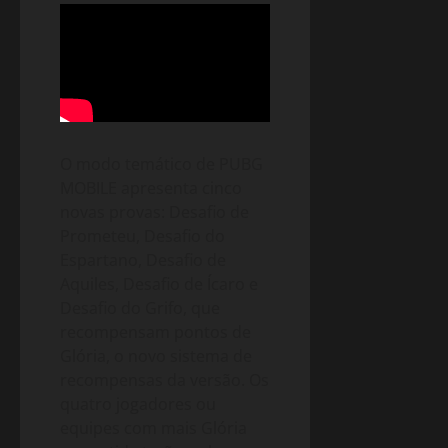
O modo temático de PUBG
MOBILE apresenta cinco
novas provas: Desafio de
Prometeu, Desafio do
Espartano, Desafio de
Aquiles, Desafio de Ícaro e
Desafio do Grifo, que
recompensam pontos de
Glória, o novo sistema de
recompensas da versão. Os
quatro jogadores ou
equipes com mais Glória