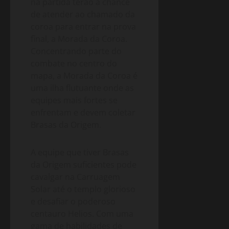
na partida terão a chance
de atender ao chamado da
coroa para entrar na prova
final, a Morada da Coroa.
Concentrando parte do
combate no centro do
mapa, a Morada da Coroa é
uma ilha flutuante onde as
equipes mais fortes se
enfrentam e devem coletar
Brasas da Origem.
A equipe que tiver Brasas
da Origem suficientes pode
cavalgar na Carruagem
Solar até o templo glorioso
e desafiar o poderoso
centauro Helios. Com uma
gama de habilidades de