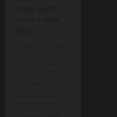
ganha modos,
armas e itens
novos
A nova arma M1 Garand –
Louro está disponível no
modo temático e pode ser
encontrada no chão ou em
caixas. O novo Roadster é
um carro esportivo
conversível de dois lugares
com teto retrátil; quando o
motor atinge seu pico, é
ativado automaticamente
um impulso poderoso que
aumenta a velocidade.