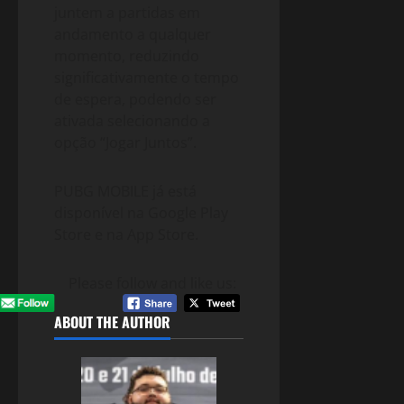
juntem a partidas em
andamento a qualquer
momento, reduzindo
significativamente o tempo
de espera, podendo ser
ativada selecionando a
opção “Jogar Juntos”.
PUBG MOBILE já está
disponível na Google Play
Store e na App Store.
Please follow and like us:
ABOUT THE AUTHOR