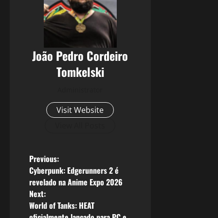
João Pedro Cordeiro
Tomkelski
Administrator
Visit Website
View All Posts
P
Previous:
Cyberpunk: Edgerunners 2 é
o
revelado na Anime Expo 2026
Next:
s
World of Tanks: HEAT
oficialmente lançado para PC e