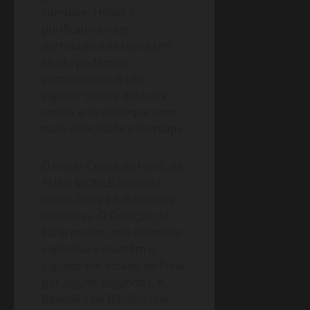
combate, Helios é
purificado ao ser
derrotado e se torna um
aliado poderoso,
permitindo que um
jogador monte em suas
costas e se desloque com
mais velocidade pelo mapa.
O modo Coroa do Herói de
PUBG MOBILE adiciona
novos itens e habilidades
temáticas. O Coração de
Fúria realiza uma investida
explosiva e mantém o
jogador em estado de Fúria
por alguns segundos. A
Bandeira de Batalha cria