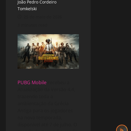
João Pedro Cordeiro
Tomkelski
25 de maio de 2026
3 minutes read
PUBG Mobile
recebeu a
Atualização da Versão 4.4,
trazendo toda a
ambientação da Grécia
Antiga para os jogadores
na nova temporada,
disponível até 7 de julho. O