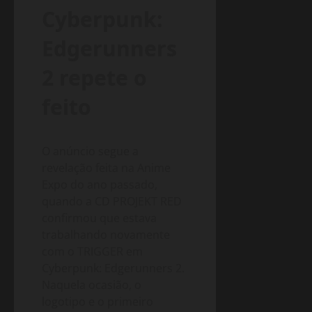
Cyberpunk:
Edgerunners
2 repete o
feito
O anúncio segue a
revelação feita na Anime
Expo do ano passado,
quando a CD PROJEKT RED
confirmou que estava
trabalhando novamente
com o TRIGGER em
Cyberpunk: Edgerunners 2.
Naquela ocasião, o
logotipo e o primeiro