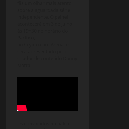
fãs um olhar mais atento
sobre a aguardada série
independente. O painel
acontecerá em 3 de julho
às 19h30 no horário do
Pacífico,
no Crypto.com Arena, e
será apresentado pelo
criador de conteúdo Danny
Motta.
Os convidados no palco