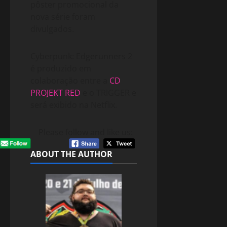
pôster promocional da
nova série foram
divulgados.
Cyberpunk: Edgerunners 2
é produzido em
colaboração entre a
CD
PROJEKT RED
e o TRIGGER e
será exibido na Netflix.
Please follow and like us:
ABOUT THE AUTHOR