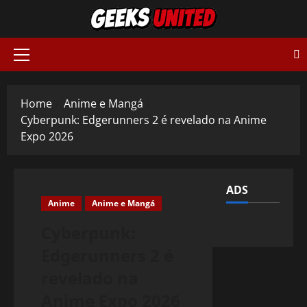
Skip
to
content
Primary
Menu
Home
Anime e Mangá
Cyberpunk: Edgerunners 2 é revelado na Anime
Expo 2026
ADS
Anime
Anime e Mangá
Cyberpunk:
Edgerunners 2 é
revelado na
Anime Expo 2026