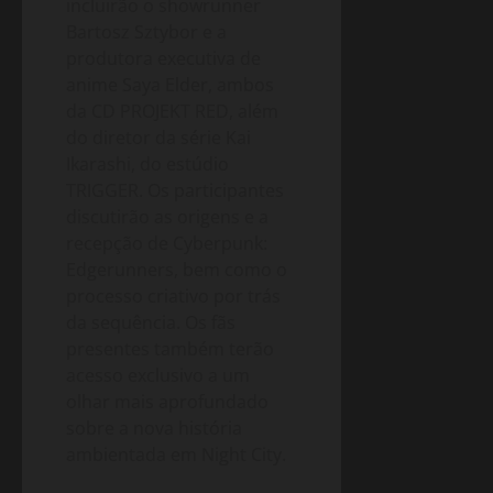
incluirão o showrunner
Bartosz Sztybor e a
produtora executiva de
anime Saya Elder, ambos
da CD PROJEKT RED, além
do diretor da série Kai
Ikarashi, do estúdio
TRIGGER. Os participantes
discutirão as origens e a
recepção de Cyberpunk:
Edgerunners, bem como o
processo criativo por trás
da sequência. Os fãs
presentes também terão
acesso exclusivo a um
olhar mais aprofundado
sobre a nova história
ambientada em Night City.