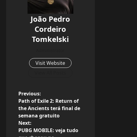
João Pedro
Cordeiro
Tomkelski
Administrator
Visit Website
View All Posts
P
Previous:
Path of Exile 2: Return of
o
the Ancients terá final de
semana gratuito
s
Next:
PUBG MOBILE: veja tudo
t