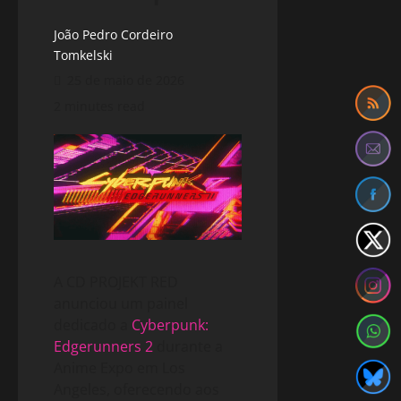
João Pedro Cordeiro
Tomkelski
25 de maio de 2026
2 minutes read
A CD PROJEKT RED
anunciou um painel
dedicado a
Cyberpunk:
Edgerunners 2
durante a
Anime Expo em Los
Angeles, oferecendo aos