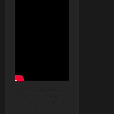
Em
Hello, Neighbour!
o
jogador entra no papel de
uma pessoa normal que é
xereta e quer saber o que