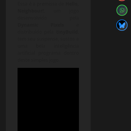
Essa é a premissa de
Hello,
Neighbour!
, um jogo
desenvolvido pela
Dynamic Pixels
e
distribuído pela
tinyBuild
,
tem seu suspense, sustos e
uma bela inteligência
artificial programa dentro
deste simples jogo.