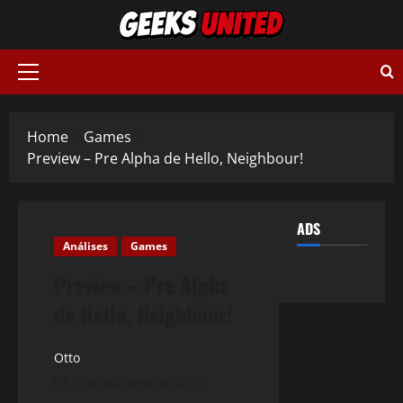
Skip
to
content
Primary
Menu
Home
Games
Preview – Pre Alpha de Hello, Neighbour!
ADS
Análises
Games
Preview – Pre Alpha
de Hello, Neighbour!
Otto
5 de outubro de 2016