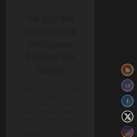
2 minutes read
Um jogo que
assusta e sua
Inteligência
Artificial não
facilita
Imagine que você tem um
vizinho um tanto quanto
estranho, onde tudo que
ele faz em sua casa é
suspeito, usa luvas quase o
tempo todo, não fala muito
e não gosta que se
aproximem da casa dele.