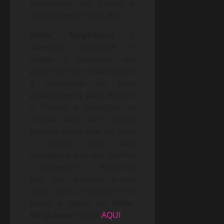
maçanetas das portas e
não conseguir mais abrir.
Hello, Neighbour!
é
divertido, intrigante e
chega a estressar um
pouco por ser muito difícil,
é necessário um bom
planejamento para distrair
o Vizinho e conseguir se
infiltrar para abrir aquela
bendita porta que vai para
o porão. Seja mais
inteligente que seu Vizinho
e desvende os mistérios
por traz daquela porta!
Caso tenha interesse em
testar o Alpha de
Hello,
Neighbour!
clique
AQUI
.