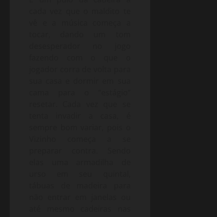
cada vez que o maldito te
vê e a música começa a
tocar, dando um tom
desesperador no jogo
fazendo com o que o
jogador corra de volta para
sua casa e dormir em sua
cama para o “estágio”
resetar. Cada vez que se
tenta invadir a casa, é
sempre bom variar, pois o
Vizinho começa a se
preparar contra. Sendo
elas uma armadilha de
urso em seu quintal,
tábuas de madeira para
não entrar em janelas ou
até mesmo cadeiras nas