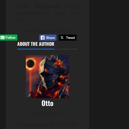
Hello, Neighbour!
estará
disponível na Steam em
2017.
Please follow and like us:
ABOUT THE AUTHOR
Otto
Administrator
Um rapaz que fez do hobby