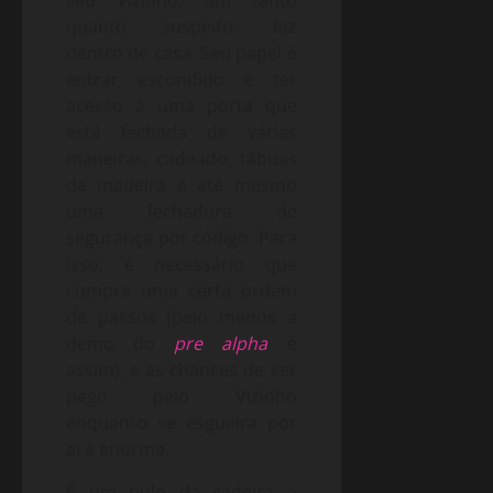
seu Vizinho, um tanto
quanto suspeito, faz
dentro de casa. Seu papel é
entrar escondido e ter
acesso à uma porta que
está fechada de várias
maneiras, cadeado, tábuas
de madeira e até mesmo
uma fechadura de
segurança por código. Para
isso, é necessário que
cumpra uma certa ordem
de passos (pelo menos a
demo do
pre alpha
é
assim), e as chances de ser
pego pelo Vizinho
enquanto se esgueira por
ai é enorme.
É um pulo da cadeira a