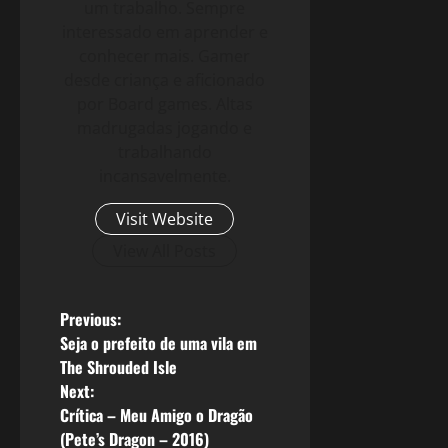
um trabalho. Sempre
interessado em aprender e
conhecer mais. Gamer
desde criança e aficionado
por Board games. Altas
madrugadas jogando e
trabalhando
incansavelmente.
Visit Website
View All Posts
P
Previous:
Seja o prefeito de uma vila em
o
The Shrouded Isle
Next:
s
Crítica – Meu Amigo o Dragão
(Pete’s Dragon – 2016)