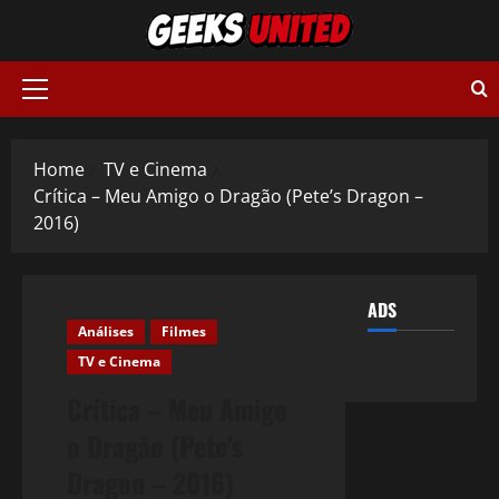
Skip
to
content
Primary
Menu
Home
TV e Cinema
Crítica – Meu Amigo o Dragão (Pete’s Dragon –
2016)
ADS
Análises
Filmes
TV e Cinema
Crítica – Meu Amigo
o Dragão (Pete’s
Dragon – 2016)