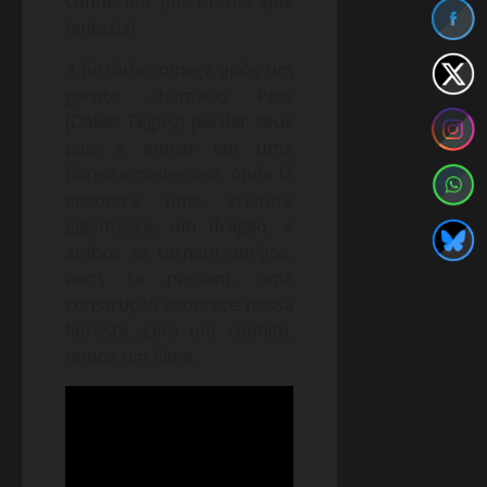
conhecido por drama que
fantasia)
A história começa após um
garoto chamado Pete
(Oakes Fegley) perder seus
pais e entrar em uma
floresta misteriosa, onde lá
encontra uma criatura
gigantesca, um dragão, e
ambos se tornam amigos,
anos se passam, uma
construção acontece nessa
floresta, gera um conflito,
temos um filme.