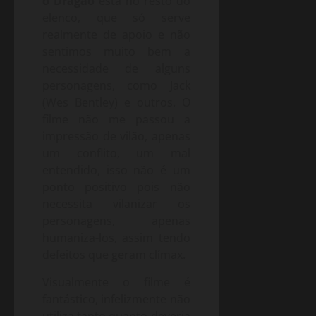
o Dragão
está no resto do
elenco, que só serve
realmente de apoio e não
sentimos muito bem a
necessidade de alguns
personagens, como Jack
(Wes Bentley) e outros. O
filme não me passou a
impressão de vilão, apenas
um conflito, um mal
entendido, isso não é um
ponto positivo pois não
necessita vilanizar os
personagens, apenas
humaniza-los, assim tendo
defeitos que geram clímax.
Visualmente o filme é
fantástico, infelizmente não