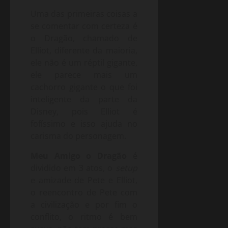
Uma das primeiras coisas a
se comentar com certeza é
o Dragão, chamado de
Elliot, diferente da maioria,
ele não é um réptil gigante,
ele parece mais um
cachorro gigante o que foi
inteligente da parte da
Disney, pois Elliot é
fofíssimo e isso ajuda no
carisma do personagem.
Meu Amigo o Dragão
é
dividido em 3 atos, o
setup
e amizade de Pete e Elliot,
o reencontro de Pete com
a civilização e por fim o
conflito, o ritmo é bem