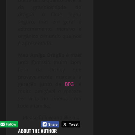
utiliza tanto quanto deveria
da grandiosidade do
dragão, o filme jogou
seguro, mas em geral é
extremamente imersivo e
orgânico o mundo que nos
é apresentado.
Meu Amigo Dragão
é mais
uma fantasia muito bem
feita da Disney que
provavelmente marcará a
geração junto de
BFG
, é
muito amigável e merece
ser vista no cinema com
toda a família.
Please follow and like us:
ABOUT THE AUTHOR