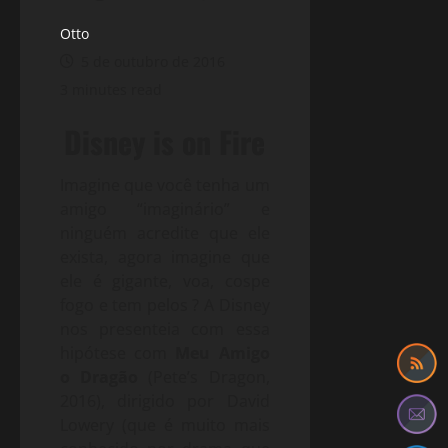
Otto
5 de outubro de 2016
3 minutes read
Disney is on Fire
Imagine que você tenha um
amigo “imaginário” e
ninguém acredite que ele
exista, agora imagine que
ele é gigante, voa, cospe
fogo e tem pelos ? A Disney
nos presenteia com essa
hipótese com
Meu Amigo
o Dragão
(Pete’s Dragon,
2016), dirigido por David
Lowery (que é muito mais