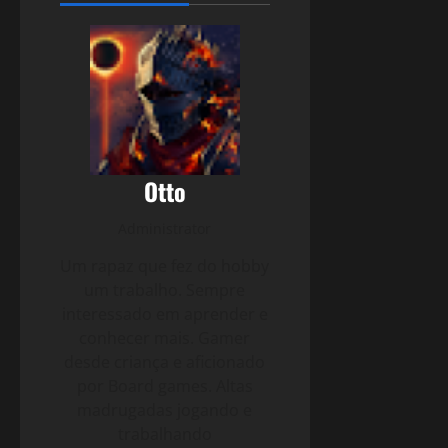
Otto
Administrator
Um rapaz que fez do hobby
um trabalho. Sempre
interessado em aprender e
conhecer mais. Gamer
desde criança e aficionado
por Board games. Altas
madrugadas jogando e
trabalhando