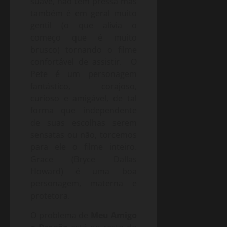
suave, não tem pressa mas
também é em geral muito
gentil (o que alivia o
começo que é muito
brusco) tornando o filme
confortável de assistir. O
Pete é um personagem
fantástico, corajoso,
curioso e amigável, de tal
forma que independente
de suas escolhas serem
sensatas ou não, torcemos
para ele o filme inteiro.
Grace (Bryce Dallas
Howard) é uma boa
personagem, materna e
protetora.
O problema de
Meu Amigo