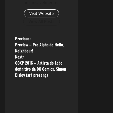
incansavelmente.
Visit Website
View All Posts
P
Previous:
Preview – Pre Alpha de Hello,
o
Neighbour!
Next:
s
CCXP 2016 – Artista do Lobo
definitivo da DC Comics, Simon
t
Bisley fará presença
n
a
v