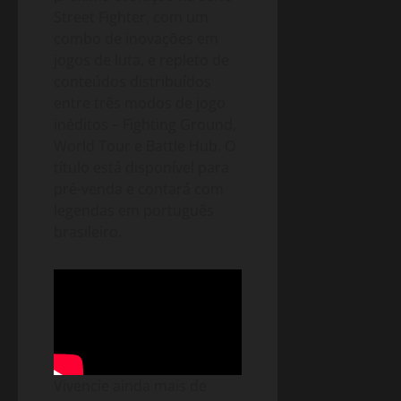
Street Fighter, com um
combo de inovações em
jogos de luta, e repleto de
conteúdos distribuídos
entre três modos de jogo
inéditos – Fighting Ground,
World Tour e Battle Hub. O
título está disponível para
pré-venda e contará com
legendas em português
brasileiro.
Vivencie ainda mais de