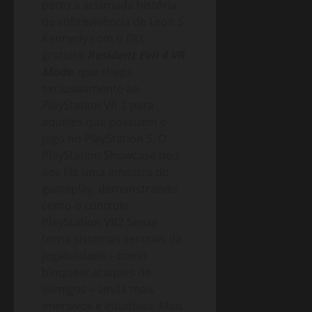
perto a aclamada história
de sobrevivência de Leon S.
Kennedy com o DLC
gratuito
Resident Evil 4 VR
Mode
, que chega
exclusivamente ao
PlayStation VR 2 para
aqueles que possuem o
jogo no PlayStation 5. O
PlayStation Showcase deu
aos fãs uma amostra do
gameplay, demonstrando
como o controle
PlayStation VR2 Sense
torna sistemas centrais da
jogabilidade – como
bloquear ataques de
inimigos – ainda mais
imersivos e intuitivos. Mais