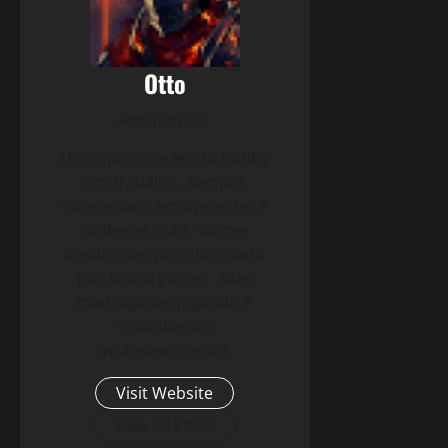
Otto
Administrator
Um rapaz que fez do hobby
um trabalho. Sempre
interessado em aprender e
conhecer mais. Gamer
desde criança e aficionado
por Board games. Altas
madrugadas jogando e
trabalhando
incansavelmente.
Visit Website
View All Posts