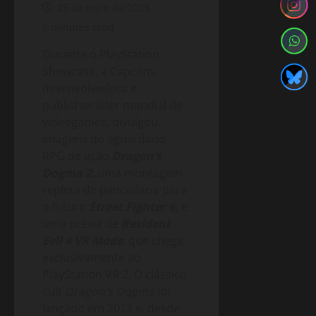
25 de maio de 2023
3 minutes read
Durante o PlayStation
Showcase, a Capcom,
desenvolvedora e
publisher líder mundial de
videogames, divulgou
imagens do aguardado
RPG de ação
Dragon’s
Dogma 2
, uma montagem
repleta de pancadaria para
o futuro
Street Fighter 6,
e
uma prévia de
Resident
Evil 4 VR Mode
, que chega
exclusivamente ao
PlayStation VR 2. O clássico
cult
Dragon’s Dogma
foi
lançado em 2012 e, desde