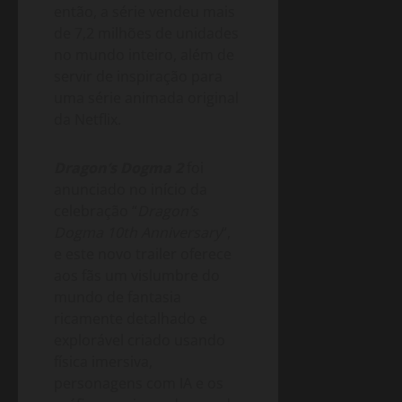
então, a série vendeu mais
de 7,2 milhões de unidades
no mundo inteiro, além de
servir de inspiração para
uma série animada original
da Netflix.
Dragon’s Dogma 2
foi
anunciado no início da
celebração “
Dragon’s
Dogma 10th Anniversary
“,
e este novo trailer oferece
aos fãs um vislumbre do
mundo de fantasia
ricamente detalhado e
explorável criado usando
física imersiva,
personagens com IA e os