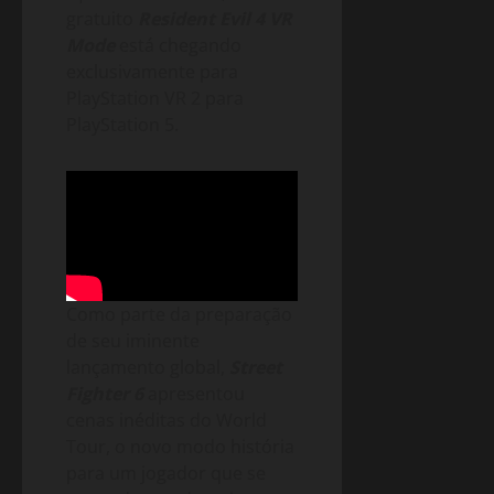
gratuito
Resident Evil 4 VR
Mode
está chegando
exclusivamente para
PlayStation VR 2 para
PlayStation 5.
Como parte da preparação
de seu iminente
lançamento global,
Street
Fighter 6
apresentou
cenas inéditas do World
Tour, o novo modo história
para um jogador que se