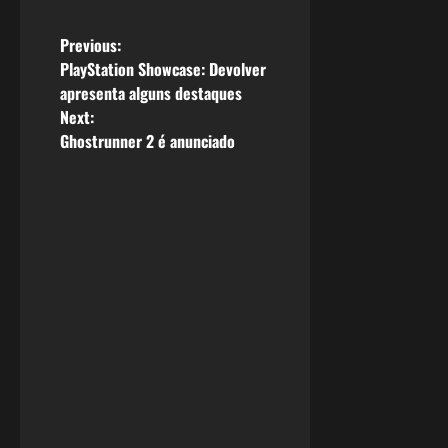
P
Previous:
PlayStation Showcase: Devolver
o
apresenta alguns destaques
Next:
s
Ghostrunner 2 é anunciado
t
n
a
v
i
g
a