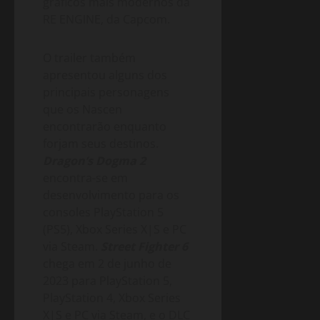
gráficos mais modernos da
RE ENGINE, da Capcom.
O trailer também
apresentou alguns dos
principais personagens
que os Nascen
encontrarão enquanto
forjam seus destinos.
Dragon’s Dogma 2
encontra-se em
desenvolvimento para os
consoles PlayStation 5
(PS5), Xbox Series X|S e PC
via Steam.
Street Fighter 6
chega em 2 de junho de
2023 para PlayStation 5,
PlayStation 4, Xbox Series
X|S e PC via Steam, e o DLC