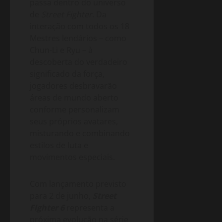
passa dentro do universo
de
Street Fighter
. Da
interação com todos os 18
Mestres lendários – como
Chun-Li e Ryu – à
descoberta do verdadeiro
significado da força,
jogadores desbravarão
áreas de mundo aberto
conforme personalizam
seus próprios avatares,
misturando e combinando
estilos de luta e
movimentos especiais.
Com lançamento previsto
para 2 de junho,
Street
Fighter 6
representa a
próxima evolução na série