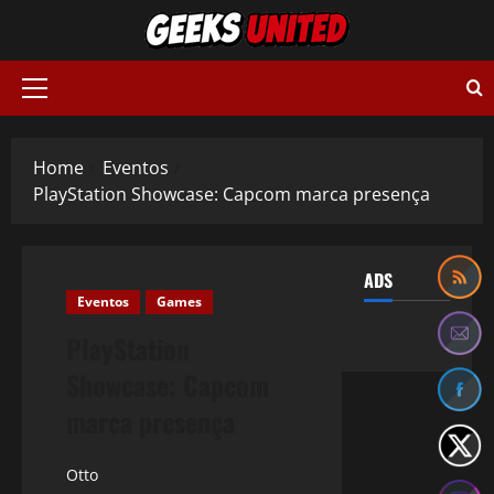
Skip
to
content
Primary
Menu
Home
Eventos
PlayStation Showcase: Capcom marca presença
ADS
Eventos
Games
PlayStation
Showcase: Capcom
marca presença
Otto