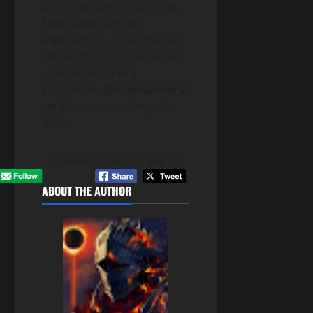
um ninja cibernético faria.
Não acabe com as
esperanças… O sangue vai
correr. Acompanhado por
uma trilha sonora
synthwave,
Ghostrunner 2
será lançado ao longo de
2023.
Please follow and like us:
ABOUT THE AUTHOR