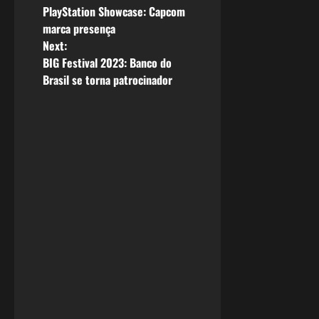
PlayStation Showcase: Capcom
o
marca presença
Next:
s
BIG Festival 2023: Banco do
Brasil se torna patrocinador
t
n
a
v
i
g
a
t