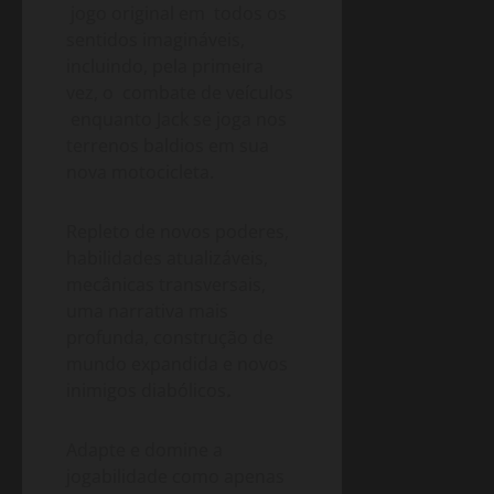
jogo original em todos os
sentidos imagináveis,
incluindo, pela primeira
vez, o combate de veículos
enquanto Jack se joga nos
terrenos baldios em sua
nova motocicleta.
Repleto de novos poderes,
habilidades atualizáveis,
mecânicas transversais,
uma narrativa mais
profunda, construção de
mundo expandida e novos
inimigos diabólicos
.
Adapte e domine a
jogabilidade como apenas