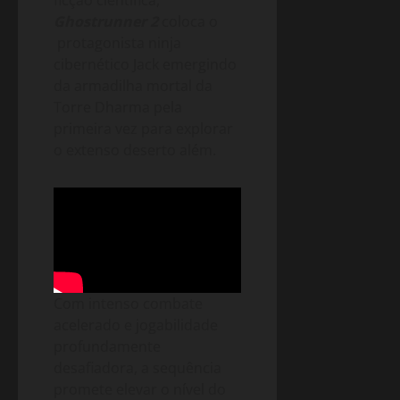
Ghostrunner 2
coloca o
protagonista ninja
cibernético Jack emergindo
da armadilha mortal da
Torre Dharma pela
primeira vez para explorar
o extenso deserto além.
Com intenso combate
acelerado e jogabilidade
profundamente
desafiadora, a sequência
promete elevar o nível do