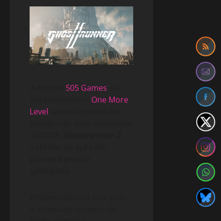
A editora
505 Games
e a
desenvolvedora
One More
Level
anunciam uma das
sequências mais esperadas
de 2023,
Ghostrunner 2
,
o thriller de ação em
primeira pessoa
cyberpunk.
Ambientado um ano após
o aclamado sucesso de
ficção científica,