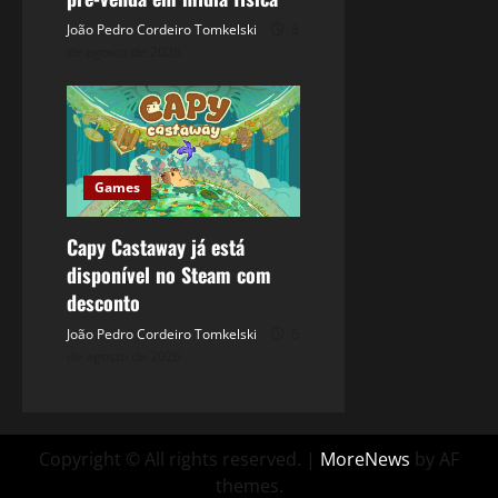
João Pedro Cordeiro Tomkelski
8
de agosto de 2026
Games
Capy Castaway já está
disponível no Steam com
desconto
João Pedro Cordeiro Tomkelski
6
de agosto de 2026
Copyright © All rights reserved.
|
MoreNews
by AF
themes.