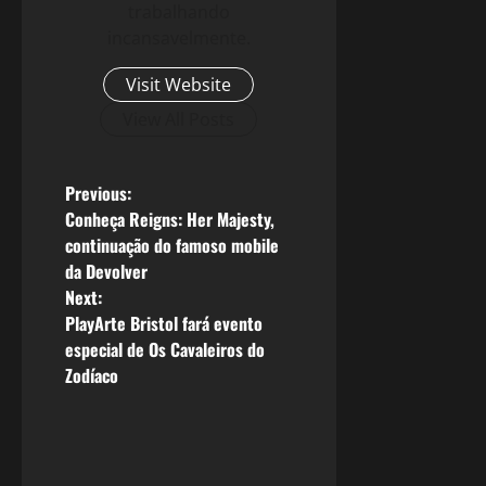
trabalhando
incansavelmente.
Visit Website
View All Posts
P
Previous:
Conheça Reigns: Her Majesty,
o
continuação do famoso mobile
da Devolver
s
Next:
PlayArte Bristol fará evento
t
especial de Os Cavaleiros do
n
Zodíaco
a
v