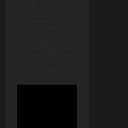
os games mais
imersivos. Por isso,
trabalhamos de
perto com os
desenvolvedores do
jogo para ajudá-los a
usar nossa
tecnologia para
tornar real sua visão
para suas criações”.