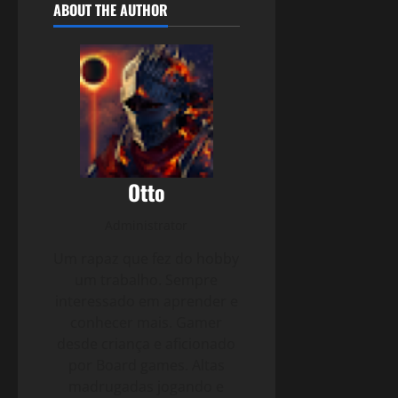
ABOUT THE AUTHOR
Otto
Administrator
Um rapaz que fez do hobby
um trabalho. Sempre
interessado em aprender e
conhecer mais. Gamer
desde criança e aficionado
por Board games. Altas
madrugadas jogando e