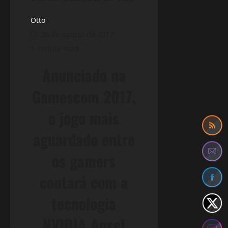
Otto
26 de agosto de 2017
1 minute read
Anunciado na
Gamescom 2017,
o jogo mais
aguardado entre
os gamers
contará com a
tecnologia
NVIDIA Ansel