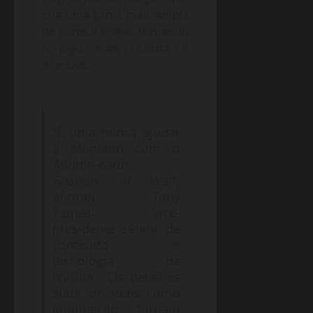
cria uma gama mais ampla
de cores e brilho, tornando
o jogo mais realista e
imersivo.
“É uma honra ajudar
a Monolith com o
Middle-earth:
Shadow of War
”,
afirmou Tony
Tamasi, vice-
presidente sênior de
conteúdo e
tecnologia da
NVIDIA. “Os detalhes
sutis em itens como
iluminação tornam