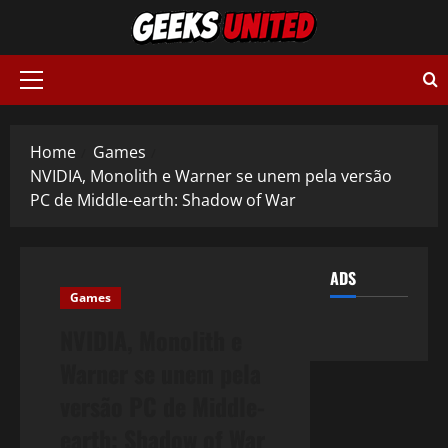
Skip
to
content
Primary
Menu
Home
Games
NVIDIA, Monolith e Warner se unem pela versão
PC de Middle-earth: Shadow of War
ADS
Games
NVIDIA, Monolith e
Warner se unem pela
versão PC de Middle-
earth: Shadow of War