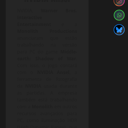
NVIDIA,
Warner Bros.
Interactive
Entertainment
e a
Monolith Productions
anunciaram que estão
trabalhando na versão
para PC do game
Middle-
earth: Shadow of War
.
Com isso, o jogo contará
com o
NVIDIA Ansel
, a
ferramenta de fotografia
da
NVIDIA
usada durante
as partidas. A empresa
também está trabalhando
com a
Monolith
em outros
recursos avançados para
PC, como iluminação HDR
(High Dynamic Range), que