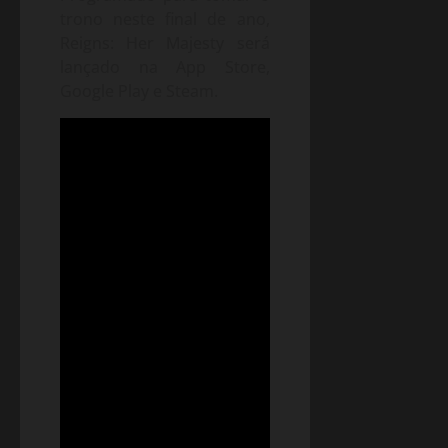
trono neste final de ano,
Reigns: Her Majesty será
lançado na App Store,
Google Play e Steam.