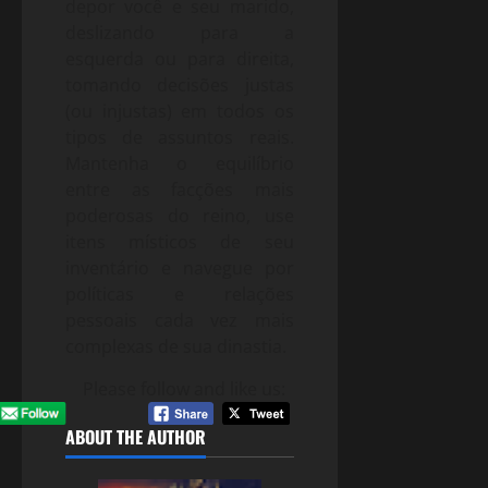
depor você e seu marido,
deslizando para a
esquerda ou para direita,
tomando decisões justas
(ou injustas) em todos os
tipos de assuntos reais.
Mantenha o equilíbrio
entre as facções mais
poderosas do reino, use
itens místicos de seu
inventário e navegue por
políticas e relações
pessoais cada vez mais
complexas de sua dinastia.
Please follow and like us:
ABOUT THE AUTHOR