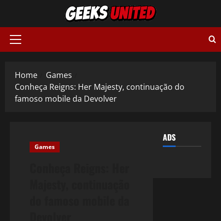
Skip
to
content
Primary
Menu
Home
Games
Conheça Reigns: Her Majesty, continuação do
famoso mobile da Devolver
ADS
Games
Conheça Reigns: Her
Majesty, continuação
do famoso mobile da
Devolver