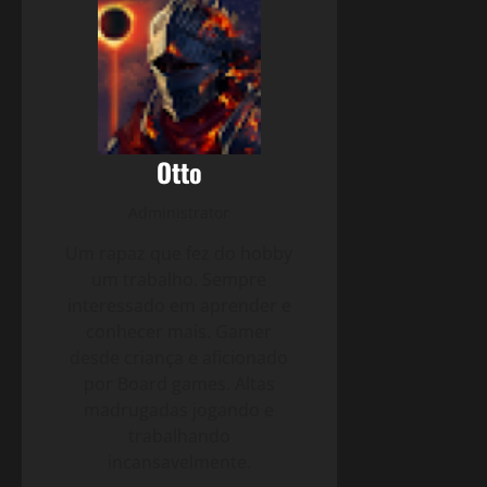
Otto
Administrator
Um rapaz que fez do hobby
um trabalho. Sempre
interessado em aprender e
conhecer mais. Gamer
desde criança e aficionado
por Board games. Altas
madrugadas jogando e
trabalhando
incansavelmente.