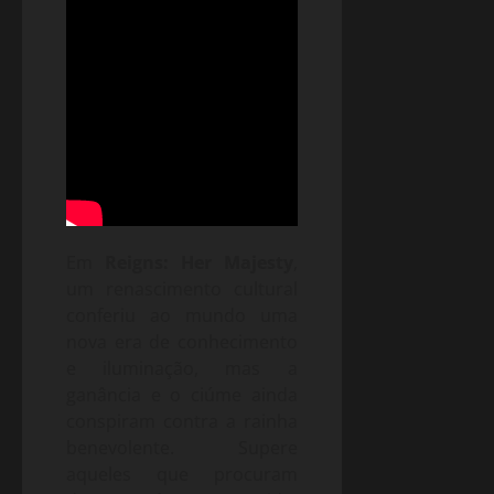
Em
Reigns: Her Majesty
,
um renascimento cultural
conferiu ao mundo uma
nova era de conhecimento
e iluminação, mas a
ganância e o ciúme ainda
conspiram contra a rainha
benevolente. Supere
aqueles que procuram