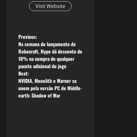
Visit Website
View All Posts
P
Previous:
Na semana de lançamento de
o
Robocraft, Hype dá desconto de
10% na compra de qualquer
s
pacote adicional do jogo
Next:
t
NVIDIA, Monolith e Warner se
n
unem pela versão PC de Middle-
earth: Shadow of War
a
v
i