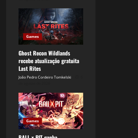
Games
Ghost Recon Wildlands
recebe atualização gratuita
Last Rites
João Pedro Cordeiro Tomkelski
6
de agosto de 2026
Games
BALL x PIT ganha