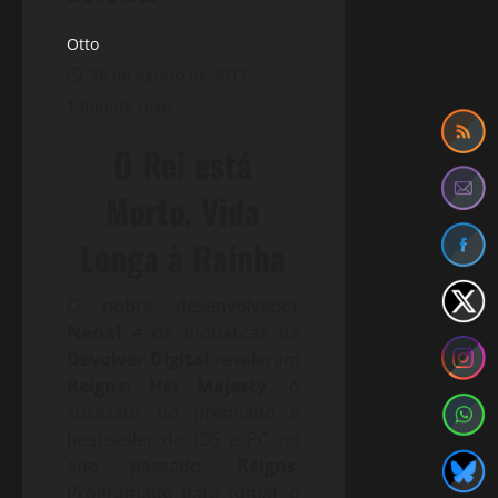
Otto
26 de agosto de 2017
1 minute read
O Rei está
Morto, Vida
Longa à Rainha
O nobre desenvolvedor
Nerial
e os monarcas da
Devolver Digital
revelaram
Reigns: Her Majesty
, o
sucessor do premiado e
best-seller do iOS e PC no
ano passado,
Reigns
.
Programado para tomar o