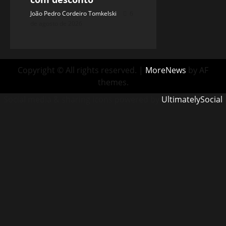
João Pedro Cordeiro Tomkelski
6
de agosto de 2026
Copyright © All rights reserved.
|
MoreNews
by AF
themes.
Social media & sharing icons powered by
UltimatelySocial