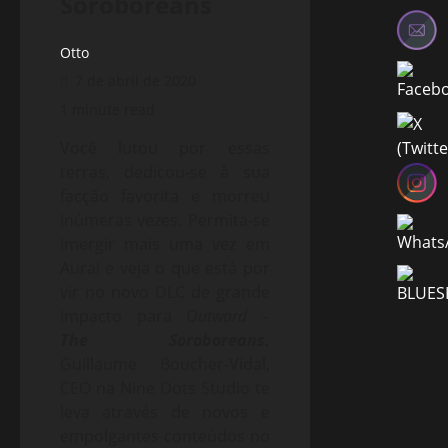
Soroboreans
Otto
7 de abril de 2020
1 minute read
Você lutou por essas
terras, dedicou-se à sua
facção favorita e morreu
inúmeras vezes. Permita-se
imergir mais uma vez em
Aurai e veja o que está por
vir no novo DLC de grande
impacto para
Outward
–
The Soroboreans.
Guillaume Boucher-Vidal,
CEO na Nine Dots Studio te
leva através de novos e
empolgantes conteúdos no