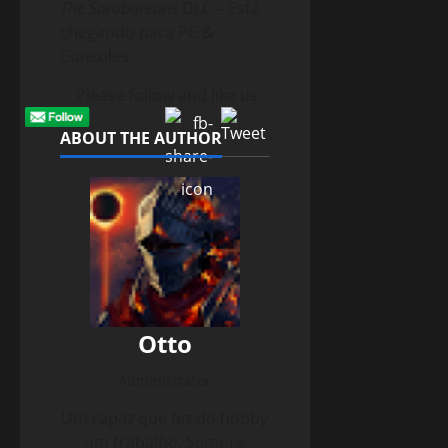
The Soroboreans
DLC – Está
chegando para PC &
Consoles
Please follow and like us:
ABOUT THE AUTHOR
Otto
Administrator
Um rapaz que fez do hobby
um trabalho. Sempre