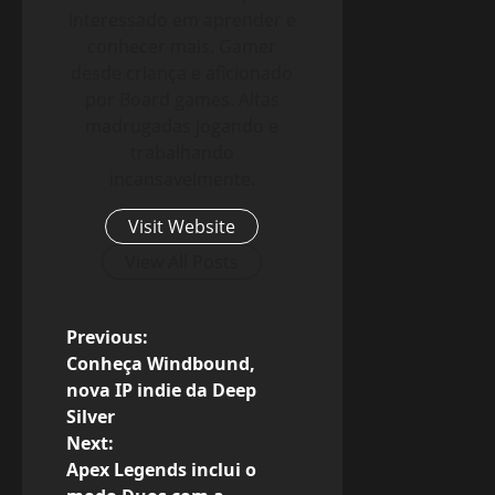
interessado em aprender e
conhecer mais. Gamer
desde criança e aficionado
por Board games. Altas
madrugadas jogando e
trabalhando
incansavelmente.
Visit Website
View All Posts
P
Previous:
Conheça Windbound,
o
nova IP indie da Deep
Silver
s
Next:
Apex Legends inclui o
t