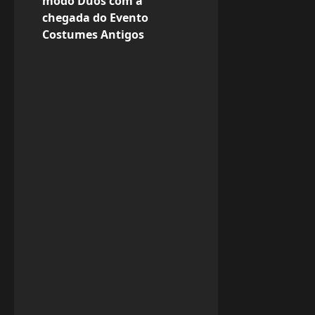
modo Duos com a
n
chegada do Evento
Costumes Antigos
a
v
i
g
a
t
i
o
n