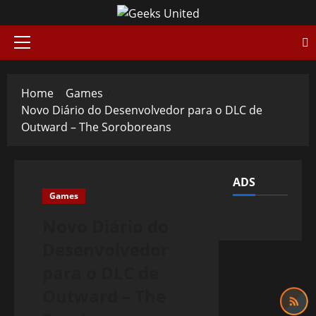
Skip
to
content
Primary
Menu
Home
Games
Novo Diário do Desenvolvedor para o DLC de
Outward – The Soroboreans
ADS
Games
Novo Diário do
Desenvolvedor
para o DLC de
Outward – The