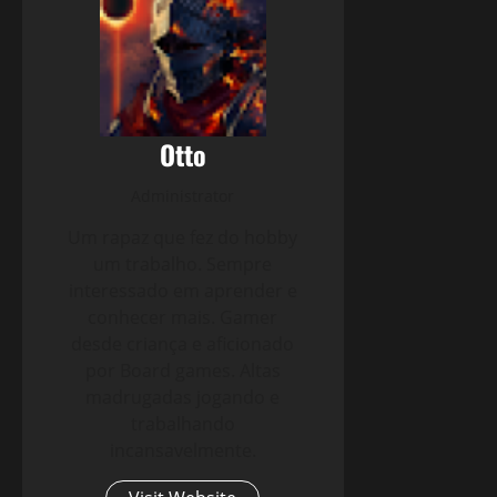
Otto
Administrator
Um rapaz que fez do hobby
um trabalho. Sempre
interessado em aprender e
conhecer mais. Gamer
desde criança e aficionado
por Board games. Altas
madrugadas jogando e
trabalhando
incansavelmente.