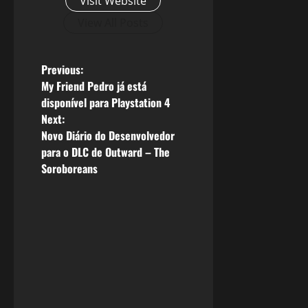
Visit Website
View All Posts
P
Previous:
My Friend Pedro já está
o
disponível para Playstation 4
Next:
s
Novo Diário do Desenvolvedor
para o DLC de Outward – The
t
Soroboreans
n
a
v
i
g