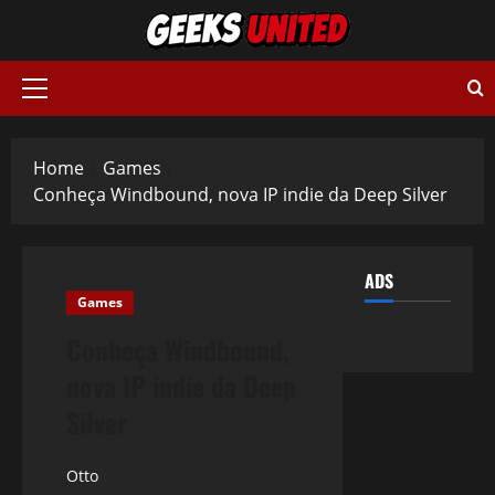
Skip
to
content
Primary
Menu
Home
Games
Conheça Windbound, nova IP indie da Deep Silver
ADS
Games
Conheça Windbound,
nova IP indie da Deep
Silver
Otto