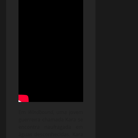
Em
Windbound
, uma jovem
guerreira chamada Kara se
encontra naufragada em
águas desconhecidas. Kara