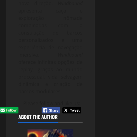
nova direção,
Windbound
apresenta caça e
exploração nômade
combinadas com a
construção de barcos
personalizados e uma
experiência de navegação
imersiva.
Windbound
oferece infinitas opções de
replay, graças ao mundo
processual, vida selvagem
dinâmica e criação de
barcos modulares.
Please follow and like us:
ABOUT THE AUTHOR