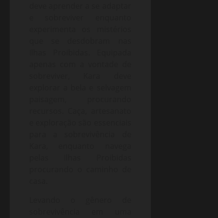
deve aprender a se adaptar
e sobreviver enquanto
experimenta os mistérios
que se desdobram nas
Ilhas Proibidas. Equipada
apenas com a vontade de
sobreviver, Kara deve
explorar a bela e selvagem
paisagem, procurando
recursos. Caça, artesanato
e exploração são essenciais
para a sobrevivência de
Kara, enquanto navega
pelas Ilhas Proibidas
procurando o caminho de
casa.
Levando o gênero de
sobrevivência em uma