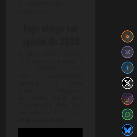
7 de abril de 2020
1 minute read
Jogo chega em
agosto de 2020
A Deep Silver anunciou
hoje que a sua nova IP
indie,
Windbound
, criada
pela desenvolvedora
australiana
5 Lives
Studios
, estará disponível
em versão digital para
PlayStation®4, Xbox One,
Nintendo Switch e PC em
28 de agosto de 2020.