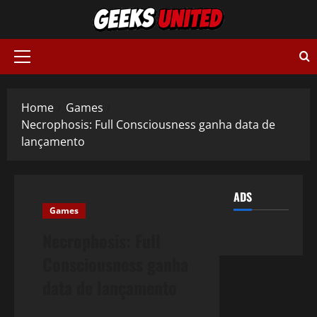
Skip
to
content
Primary
Menu
Home
Games
Necrophosis: Full Consciousness ganha data de
lançamento
ADS
Games
Necrophosis: Full
Consciousness ganha
data de lançamento