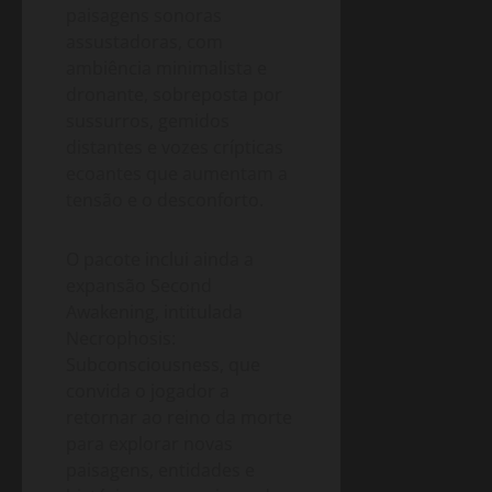
paisagens sonoras
assustadoras, com
ambiência minimalista e
dronante, sobreposta por
sussurros, gemidos
distantes e vozes crípticas
ecoantes que aumentam a
tensão e o desconforto.
O pacote inclui ainda a
expansão Second
Awakening, intitulada
Necrophosis:
Subconsciousness, que
convida o jogador a
retornar ao reino da morte
para explorar novas
paisagens, entidades e