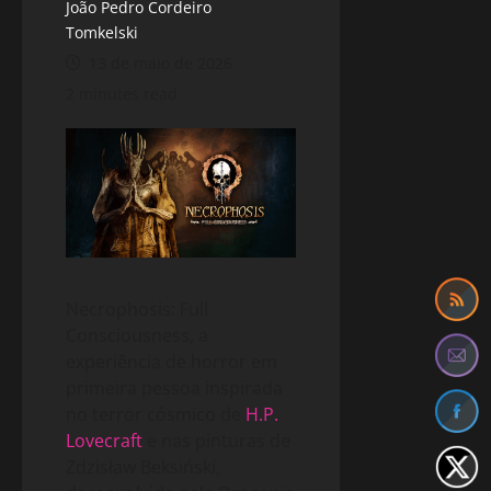
João Pedro Cordeiro
Tomkelski
13 de maio de 2026
2 minutes read
Necrophosis: Full
Consciousness, a
experiência de horror em
primeira pessoa inspirada
no terror cósmico de
H.P.
Lovecraft
e nas pinturas de
Zdzisław Beksiński,