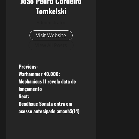
João Pedro Cordeiro
Tomkelski
Administrator
Visit Website
View All Posts
P
Previous:
Warhammer 40.000:
o
Mechanicus II revela data de
lançamento
s
Next:
Deadhaus Sonata entra em
t
acesso antecipado amanhã(14)
n
a