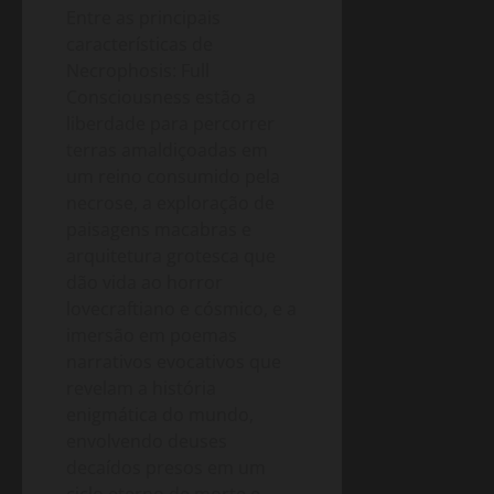
Entre as principais
características de
Necrophosis: Full
Consciousness estão a
liberdade para percorrer
terras amaldiçoadas em
um reino consumido pela
necrose, a exploração de
paisagens macabras e
arquitetura grotesca que
dão vida ao horror
lovecraftiano e cósmico, e a
imersão em poemas
narrativos evocativos que
revelam a história
enigmática do mundo,
envolvendo deuses
decaídos presos em um
ciclo eterno de morte e