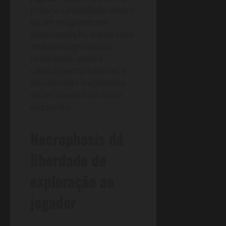
própria Consciência dentro
de um recipiente em
decomposição, explorando
ambientes grotescos,
resolvendo quebra-
cabeças perturbadores e
descobrindo fragmentos
de um cosmos há muito
esquecido.
Necrophosis dá
liberdade de
exploração ao
jogador