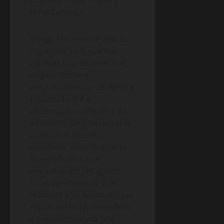
renascimento.
O jogo também desafia os
jogadores com quebra-
cabeças inquietantes que
exigem desde o
desprendimento cerebral e
possessão até a
observação cuidadosa do
ambiente. Será necessário
confrontar deuses,
entidades eldritch e seres
lovecraftianos que
encontraram refúgio no
local, aprendendo suas
histórias e os horrores que
representam. A atmosfera
é complementada por