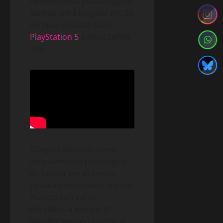
desenvolvida pela Dragonis
Games, será lançada em 28
de maio de 2026 para
PlayStation 5
e Xbox Series
X|S.
O jogo é descrito como
uma aventura psicológica
de horror em primeira
pessoa ambientada em um
mundo surreal de
decadência eterna. O
jogador desperta como a