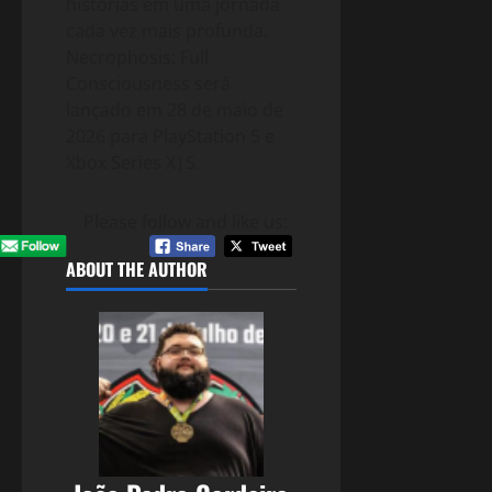
histórias em uma jornada
cada vez mais profunda.
Necrophosis: Full
Consciousness será
lançado em 28 de maio de
2026 para PlayStation 5 e
Xbox Series X|S.
Please follow and like us:
ABOUT THE AUTHOR