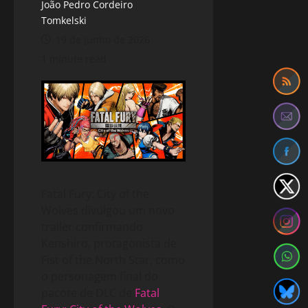
João Pedro Cordeiro
Tomkelski
19 de junho de 2026
1 minute read
Fatal Fury: City of the
Wolves divulgou um novo
trailer confirmando
Kenshiro, protagonista de
Fist of the North Star, como
o personagem final do
pacote de DLC de
Fatal