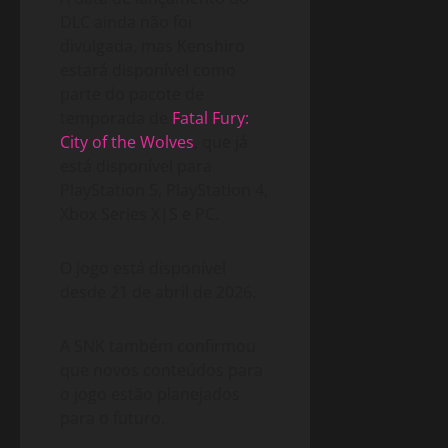
DLC ainda não foi
divulgada, mas Kenshiro
estará disponível como
parte do pacote de
temporada de
Fatal Fury:
City of the Wolves
, que já
está disponível para
PlayStation 5, PlayStation 4,
Xbox Series X|S e PC.
O jogo está disponível
desde 21 de abril de 2026.
A SNK também confirmou
que novos conteúdos para
o jogo estão planejados
para o futuro.