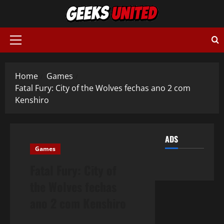
Skip
to
content
Primary
Menu
Home
Games
Fatal Fury: City of the Wolves fechas ano 2 com
Kenshiro
ADS
Games
Fatal Fury: City of
the Wolves fechas
ano 2 com Kenshiro