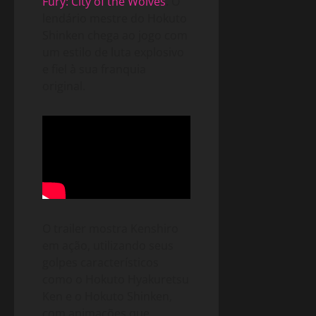
Fury: City of the Wolves
. O
lendário mestre do Hokuto
Shinken chega ao jogo com
um estilo de luta explosivo
e fiel à sua franquia
original.
O trailer mostra Kenshiro
em ação, utilizando seus
golpes característicos
como o Hokuto Hyakuretsu
Ken e o Hokuto Shinken,
com animações que