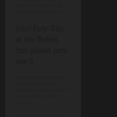
capturam a essência do
mangá e anime clássico.
Fatal Fury: City
of the Wolves
tem planos para
ano 3
O personagem é o último
da lista de lutadores
convidados do jogo, que já
inclui outros nomes
famosos.
A data de lançamento do