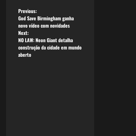
P
Previous:
God Save Birmingham ganha
o
novo vídeo com novidades
Next:
s
NO LAW: Neon Giant detalha
construção da cidade em mundo
t
aberto
n
a
v
i
g
a