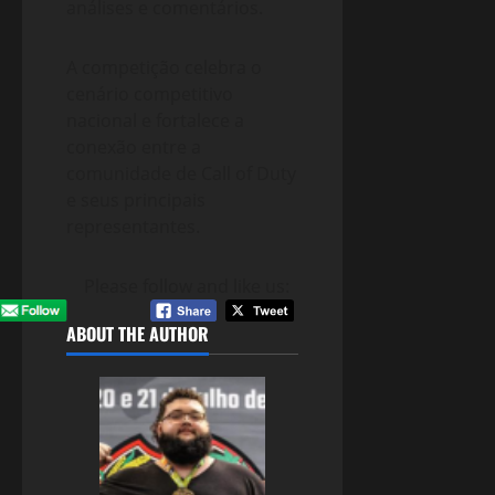
análises e comentários.
A competição celebra o
cenário competitivo
nacional e fortalece a
conexão entre a
comunidade de Call of Duty
e seus principais
representantes.
Please follow and like us:
ABOUT THE AUTHOR