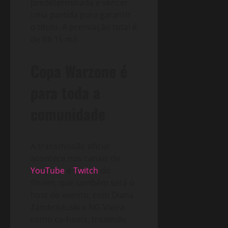
predeterminada e vencer
uma partida para garantir
o título. A premiação total é
de R$ 15 mil.
Copa Warzone é
para toda a
comunidade
A transmissão oficial
acontece nos canais de
YouTube
e
Twitch
do
Stolen, que também será o
host do evento, com Diana
Zambrozuski e NG Vieira
como co-hosts, trazendo