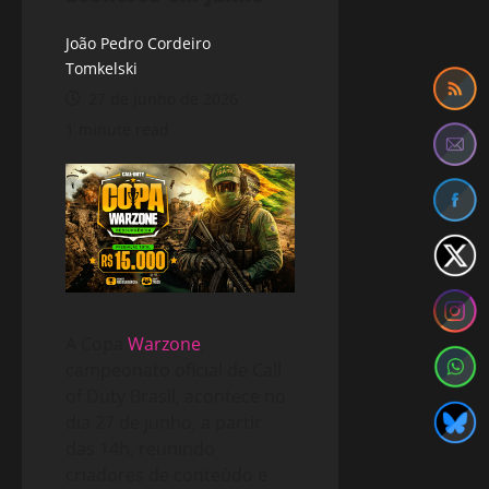
João Pedro Cordeiro
Tomkelski
27 de junho de 2026
1 minute read
A Copa
Warzone
,
campeonato oficial de Call
of Duty Brasil, acontece no
dia 27 de junho, a partir
das 14h, reunindo
criadores de conteúdo e