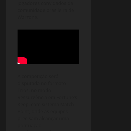
jogadores convidados da
comunidade brasileira de
Warzone.
A competição será
disputada no formato
Trios, no modo
Ressurgência em Fortune’s
Keep, com sistema Match
Point, onde as equipes
precisam alcançar uma
pontuação