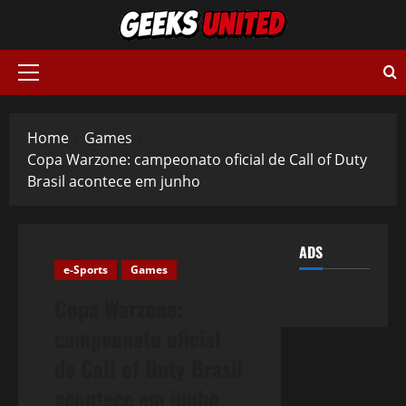
Skip
to
content
Primary
Menu
Home
Games
Copa Warzone: campeonato oficial de Call of Duty
Brasil acontece em junho
ADS
e-Sports
Games
Copa Warzone:
campeonato oficial
de Call of Duty Brasil
acontece em junho