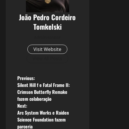
João Pedro Cordeiro
Tomkelski
Administrator
Visit Website
View All Posts
P
Previous:
Silent Hill f e Fatal Frame II:
o
Crimson Butterfly Remake
fazem colaboração
s
Next:
Arc System Works e Raiden
t
Science Foundation fazem
n
parceria