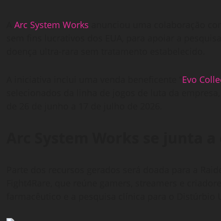
A
Arc System Works
anunciou uma colaboração com 
sem fins lucrativos dos EUA, para apoiar a pesqui
doença ultra-rara sem tratamento estabelecido.
A iniciativa inclui uma venda beneficente “
Evo Colle
selecionados da linha de jogos de luta da empresa, 
de 26 de junho a 17 de julho de 2026.
Arc System Works se junta a
Parte dos recursos gerados será doada para a Raide
Fight4Rare, que reúne gamers, streamers e criador
farmacêutico e a pesquisa clínica para o Distúrbio