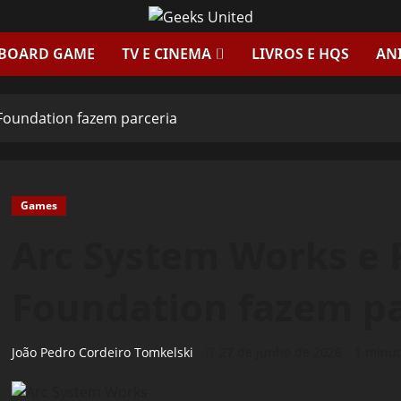
 BOARD GAME
TV E CINEMA
LIVROS E HQS
AN
Foundation fazem parceria
Games
Arc System Works e 
Foundation fazem pa
João Pedro Cordeiro Tomkelski
27 de junho de 2026
1 minut