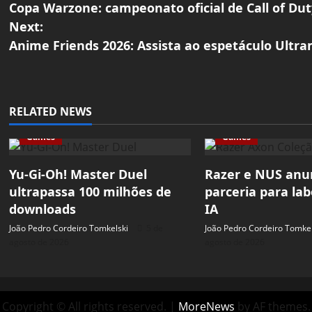
Copa Warzone: campeonato oficial de Call of Du
o
Next:
Anime Friends 2026: Assista ao espetáculo Ultr
s
t
n
RELATED NEWS
a
Games
Games
v
Yu-Gi-Oh! Master Duel
Razer e NUS an
ultrapassa 100 milhões de
parceria para lab
i
downloads
IA
g
João Pedro Cordeiro Tomkelski
5 de
João Pedro Cordeiro Tomkel
agosto de 2026
agosto de 2026
a
t
Copyright © All rights reserved.
|
MoreNews
by AF themes.