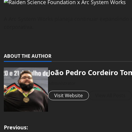
A Arc System Works planeja continuar expandindo su
corporativa.
ABOUT THE AUTHOR
João Pedro Cordeiro To
Administrator
Visit Website
View All Posts
P
Previous: