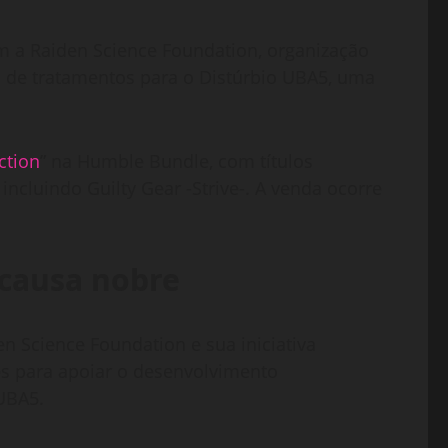
a Raiden Science Foundation, organização
sa de tratamentos para o Distúrbio UBA5, uma
ction
” na Humble Bundle, com títulos
incluindo Guilty Gear -Strive-. A venda ocorre
 causa nobre
n Science Foundation e sua iniciativa
es para apoiar o desenvolvimento
 UBA5.