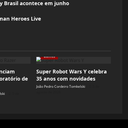
ty Brasil acontece em junho
aman Heroes Live
Games
unciam
Super Robot Wars Y celebra
oratório de
35 anos com novidades
João Pedro Cordeiro Tomkelski
5 de
agosto de 2026
ski
5 de