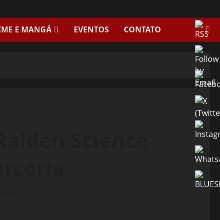
IME E MANGÁ
EVENTOS
CONTATO
Raiden Science
rceria
e read