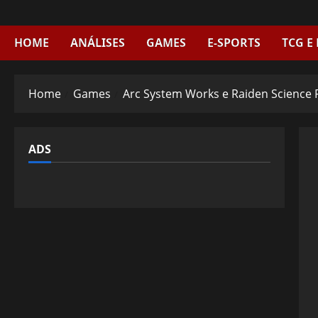
Skip
to
content
HOME
ANÁLISES
GAMES
E-SPORTS
TCG E
Home
Games
Arc System Works e Raiden Science 
ADS