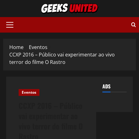
Skip
to
content
Primary
Menu
Home
Eventos
CCXP 2016 – Público vai experimentar ao vivo
terror do filme O Rastro
ADS
Eventos
CCXP 2016 – Público
vai experimentar ao
vivo terror do filme O
Rastro