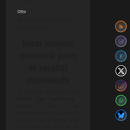
Otto
27 de novembro de 2016
2 minutes read
Terror nacional
reconstrói parte
de hospital
abandonado
O Telecine apresenta na
Comic Con Experience
,
maior feira de
entretenimento da América
Latina, que acontece em
São Paulo de 1º a 4 de