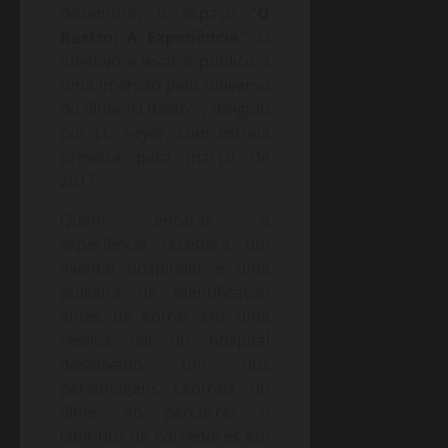
dezembro, o espaço “
O
Rastro: A Experiência
”. O
objetivo é levar o público a
uma imersão pelo universo
do filme “O Rastro”, dirigido
por J.C. Feyer, com estreia
prevista para março de
2017.
Quem encarar a
experiência receberá um
avental hospitalar e uma
pulseira de identificação
antes de entrar em uma
réplica fiel do hospital
desativado, um dos
personagens centrais do
filme. Ao percorrer o
labirinto de corredores em