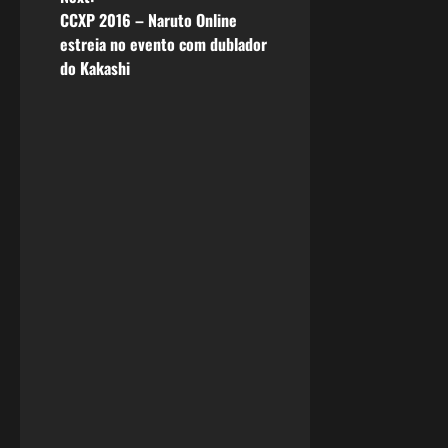
s
CCXP 2016 – Naruto Online
estreia no evento com dublador
t
do Kakashi
n
a
v
i
g
a
t
i
o