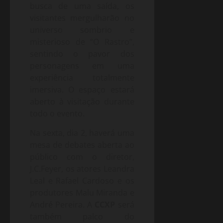
busca de uma saída, os
visitantes mergulharão no
universo sombrio e
misterioso de “O Rastro”,
sentindo o pavor dos
personagens em uma
experiência totalmente
imersiva. O espaço estará
aberto à visitação durante
todo o evento.
Na sexta, dia 2, haverá uma
mesa de debates aberta ao
público com o diretor,
J.C.Feyer, os atores Leandra
Leal e Rafael Cardoso e os
produtores Malu Miranda e
André Pereira. A
CCXP
será
também palco do