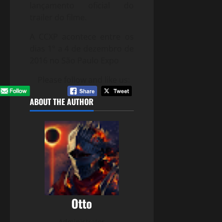
lançamento oficial do
trailer do filme.
A CCXP acontece entre os
dias 1° a 4 de dezembro de
2016 no São Paulo Expo
Please follow and like us:
ABOUT THE AUTHOR
Otto
Administrator