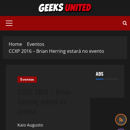
Skip
to
content
Primary
Menu
Home
Eventos
CCXP 2016 – Brian Herring estará no evento
ADS
Eventos
CCXP 2016 – Brian
Herring estará no
evento
Kaio Augusto