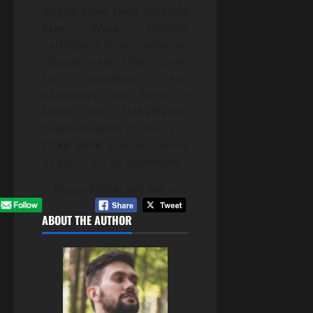
Rogue One: Uma história
Star Wars
. Herring
participará de um painel no
sábado, onde falará como
foi trabalhar nos
bastidores dos filmes e
sobre seu trabalhando
desenvolvendo criaturas. A
CCXP 2016
acontece entre
os dias 1 e 4 de dezembro
Please follow and like us:
ABOUT THE AUTHOR