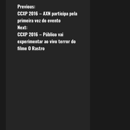
P
Previous:
CCXP 2016 – AXN participa pela
o
primeira vez do evento
Next:
s
CCXP 2016 – Público vai
experimentar ao vivo terror do
t
filme O Rastro
n
a
v
i
g
a