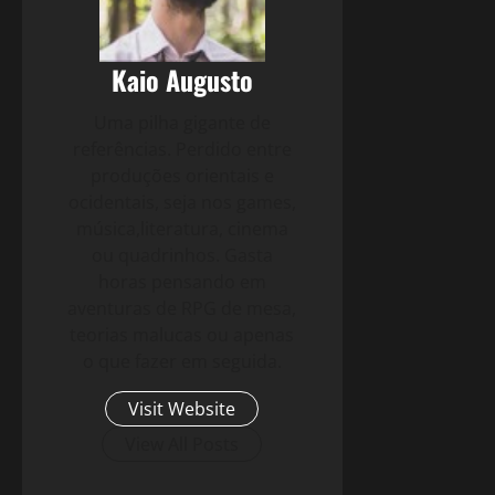
Kaio Augusto
Uma pilha gigante de
referências. Perdido entre
produções orientais e
ocidentais, seja nos games,
música,literatura, cinema
ou quadrinhos. Gasta
horas pensando em
aventuras de RPG de mesa,
teorias malucas ou apenas
o que fazer em seguida.
Visit Website
View All Posts