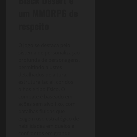
Black Desert é
um MMORPG de
respeito
O jogo se destaca pelo
sistema de personalização
profunda de personagens,
permitindo ajustes
detalhados de altura,
estrutura facial, cor dos
olhos e tipo físico. O
combate é baseado em
ações sem alvo fixo, com
batalhas fluidas que
exigem uso estratégico de
habilidades em duelos e
confrontos em grande