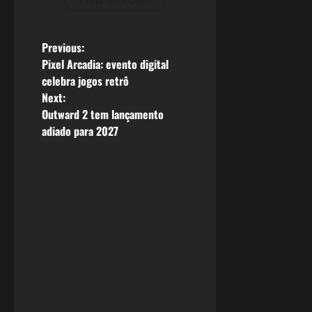
View All Posts
P
Previous:
Pixel Arcadia: evento digital
o
celebra jogos retrô
Next:
s
Outward 2 tem lançamento
adiado para 2027
t
n
a
v
i
g