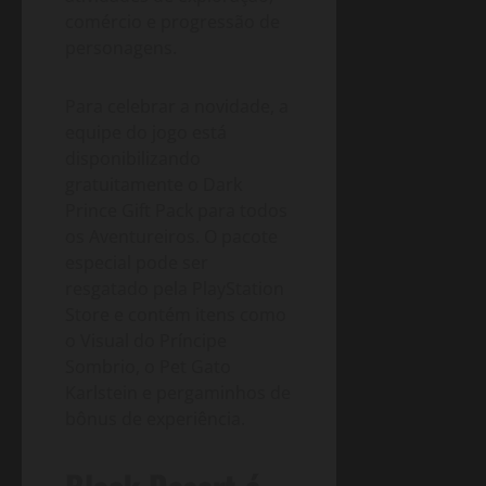
comércio e progressão de
personagens.
Para celebrar a novidade, a
equipe do jogo está
disponibilizando
gratuitamente o Dark
Prince Gift Pack para todos
os Aventureiros. O pacote
especial pode ser
resgatado pela PlayStation
Store e contém itens como
o Visual do Príncipe
Sombrio, o Pet Gato
Karlstein e pergaminhos de
bônus de experiência.