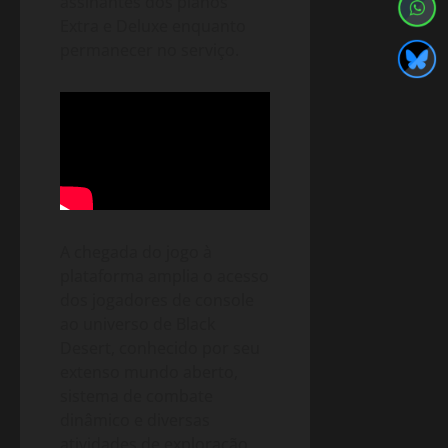
assinantes dos planos
Extra e Deluxe enquanto
permanecer no serviço.
A chegada do jogo à
plataforma amplia o acesso
dos jogadores de console
ao universo de Black
Desert, conhecido por seu
extenso mundo aberto,
sistema de combate
dinâmico e diversas
atividades de exploração,