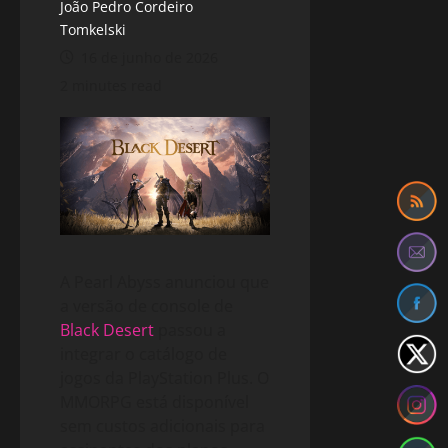
João Pedro Cordeiro
Tomkelski
16 de junho de 2026
2 minutes read
A Pearl Abyss anunciou que
a versão de console de
Black Desert
passou a
integrar o catálogo de
jogos da PlayStation Plus. O
MMORPG está disponível
sem custos adicionais para