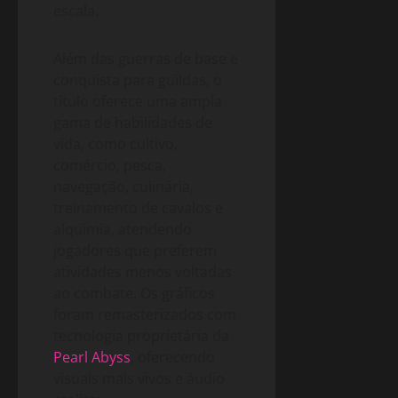
escala.
Além das guerras de base e
conquista para guildas, o
título oferece uma ampla
gama de habilidades de
vida, como cultivo,
comércio, pesca,
navegação, culinária,
treinamento de cavalos e
alquimia, atendendo
jogadores que preferem
atividades menos voltadas
ao combate. Os gráficos
foram remasterizados com
tecnologia proprietária da
Pearl Abyss
, oferecendo
visuais mais vivos e áudio