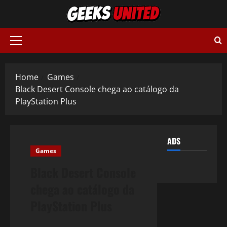
Skip
to
content
Primary
Menu
Home
Games
Black Desert Console chega ao catálogo da
PlayStation Plus
ADS
Games
Black Desert Console
chega ao catálogo da
PlayStation Plus