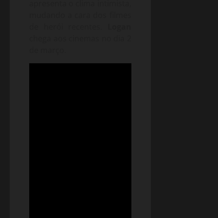
apresenta o clima intimista,
mudando a cara dos filmes
de herói recentes.
Logan
chega aos cinemas no dia 2
de março.