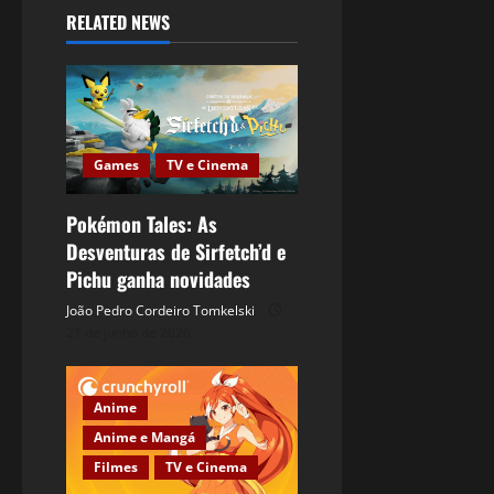
RELATED NEWS
Games
TV e Cinema
Pokémon Tales: As
Desventuras de Sirfetch’d e
Pichu ganha novidades
João Pedro Cordeiro Tomkelski
21 de junho de 2026
Anime
Anime e Mangá
Filmes
TV e Cinema