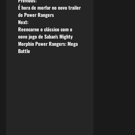
P
Previous:
É hora de morfar no novo trailer
o
de Power Rangers
Next:
s
Reencarne o clássico com o
novo jogo de Saban’s Mighty
t
Morphin Power Rangers: Mega
n
Battle
a
v
i
g
a
t