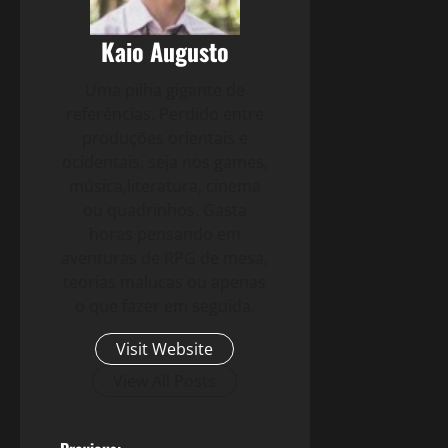
Kaio Augusto
Uma pilha gigante de
referências. Perdido entre
produções orientais e
ocidentais, seja nos games,
música,literatura, cinema
ou quadrinhos. Gasta
horas pensando em
aventuras de RPG de mesa,
teorias malucas ou apenas
o que fazer em seguida.
Visit Website
View All Posts