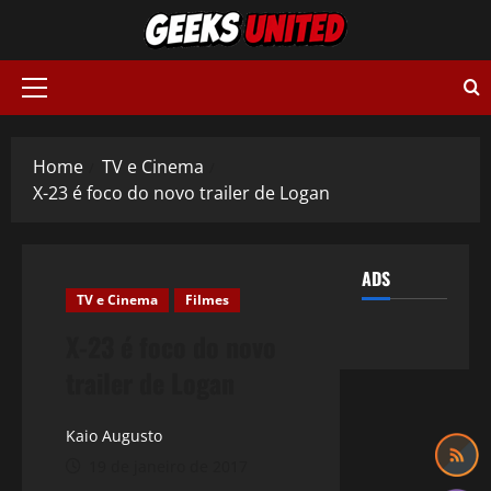
Skip
to
content
Primary
Menu
Home
TV e Cinema
X-23 é foco do novo trailer de Logan
ADS
TV e Cinema
Filmes
X-23 é foco do novo
trailer de Logan
Kaio Augusto
19 de janeiro de 2017