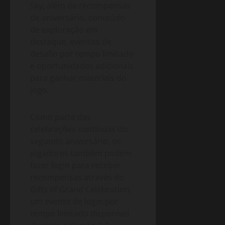
Sky, além de recompensas
de aniversário, conteúdo
de exploração em
destaque, eventos de
desafio por tempo limitado
e oportunidades adicionais
para ganhar materiais do
jogo.
Como parte das
celebrações contínuas do
segundo aniversário, os
jogadores também podem
fazer login para receber
recompensas através do
Gifts of Grand Celebration,
um evento de login por
tempo limitado disponível