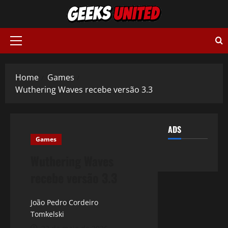
Skip
to
content
Primary
Menu
Home
Games
Wuthering Waves recebe versão 3.3
ADS
Games
Wuthering Waves
recebe versão 3.3
João Pedro Cordeiro
Tomkelski