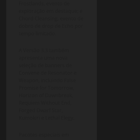
Frostlands, evento de
exploração em destaque; e
Chord Cleansing, evento de
dobro de drop de Echo por
tempo limitado.
A Versão 3.3 também
apresenta uma nova
seleção de banners de
Convene de Resonator e
Weapon, incluindo False
Promise for Tomorrow,
Horizon of Dawnbreak,
Requiem Without End,
Forged Dwarf Star,
Kumokiri e Lethal Elegy.
Pacotes especiais em