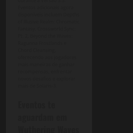
durante a Versão 3.3.
Eventos adicionais agora
disponíveis incluem Depths
of Illusive Realm: Chromatic
Fantasy, Crossworld Sync:
Pt. 2, Beyond the Waves:
Ragunna Frostlands e
Chord Cleansing,
oferecendo aos jogadores
mais maneiras de ganhar
recompensas, enfrentar
novos desafios e explorar
mais de Solaris-3.
Eventos te
aguardam em
Wuthering Waves