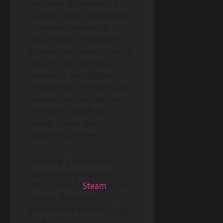
destaque da Versão 3.3
também estão disponíveis
durante o período da
atualização. Os jogadores
podem encontrar todos os
horários dos eventos,
requisitos de elegibilidade,
detalhes de recompensas e
informações dos pacotes
no jogo e através dos
canais oficiais de
Wuthering Waves.
Wuthering Waves está
disponível agora para
PlayStation 5,
Steam
, Epic
Games Store, Mac e
dispositivos mobile. O jogo
será lançado para Xbox