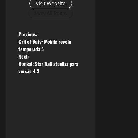
Visit Website
View All Posts
P
Previous:
Call of Duty: Mobile revela
o
temporada 5
Next:
s
Honkai: Star Rail atualiza para
versão 4.3
t
n
a
v
i