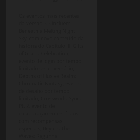
Os eventos mais recentes
da Versão 3.3 incluem
Beneath a Melting Night
Sky, com novo conteúdo da
história do Capítulo III; Gifts
of Grand Celebration,
evento de login por tempo
limitado de aniversário;
Depths of Illusive Realm:
Chromatic Fantasy, evento
de desafio por tempo
limitado; Crossworld Sync:
Pt. 2, evento de
colaboração entre títulos
com recompensas
especiais; Beyond the
Waves: Ragunna