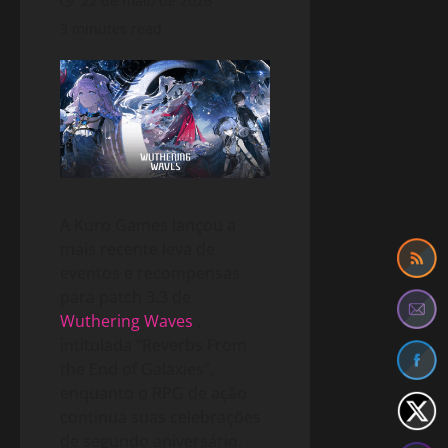
22 de maio de 2026
3 minutes read
A Kuro Games lançou a
mais recente leva de
eventos e recompensas
para patch 3.3 de
Wuthering Waves
,
intitulada “Reverbs From
the End of Galaxies”,
enquanto o RPG de ação
continua suas celebrações
de segundo aniversário.