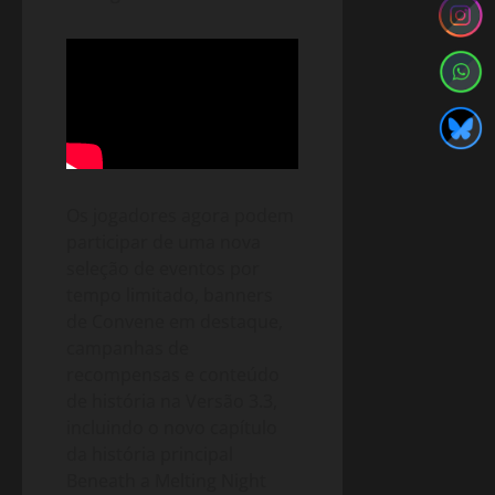
Os jogadores agora podem
participar de uma nova
seleção de eventos por
tempo limitado, banners
de Convene em destaque,
campanhas de
recompensas e conteúdo
de história na Versão 3.3,
incluindo o novo capítulo
da história principal
Beneath a Melting Night