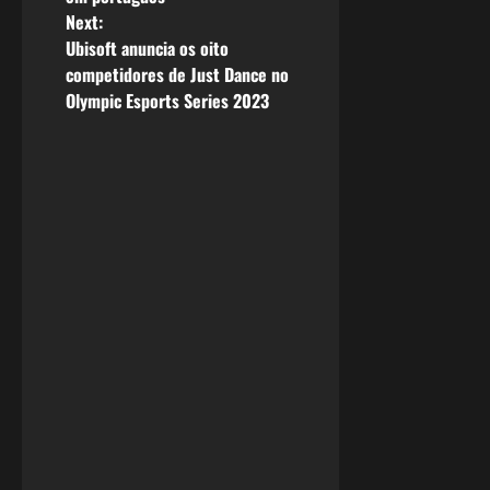
Next:
s
Ubisoft anuncia os oito
competidores de Just Dance no
t
Olympic Esports Series 2023
n
a
v
i
g
a
t
i