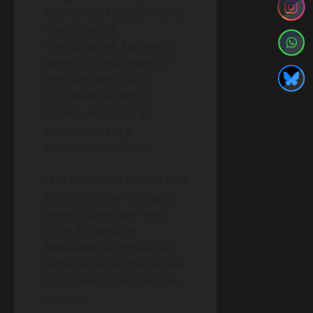
Xbox Series X/S, Xbox One,
PlayStation®5,
PlayStation®4, Nintendo
Switch e PC via Steam. O
jogo também estará
disponível na Netflix,
incluído em todas as
assinaturas para
dispositivos móveis.
Para celebrar a icônica lista
de lendas do wrestling de
WrestleQuest
, um novo
trailer foi lançado
destacando algumas das
personalidades épicas que
os jogadores encontrarão
no jogo.