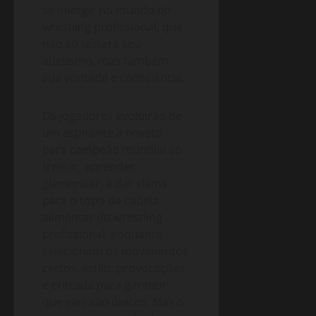
se imergir no mundo do
wrestling profissional, que
não só testará seu
atletismo, mas também
sua vontade e consciência.
Os jogadores evoluirão de
um aspirante a novato
para campeão mundial ao
treinar, aprender,
glamorizar, e dar slams
para o topo da cadeia
alimentar do wrestling
profissional, enquanto
selecionam os movimentos
certos, estilo, provocações
e entrada para garantir
que eles são únicos. Mas o