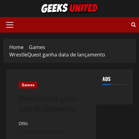
Skip
to
content
Primary
Menu
Home
Games
WrestleQuest ganha data de lançamento
ADS
Games
WrestleQuest ganha
data de lançamento
Otto
6 de junho de 2023