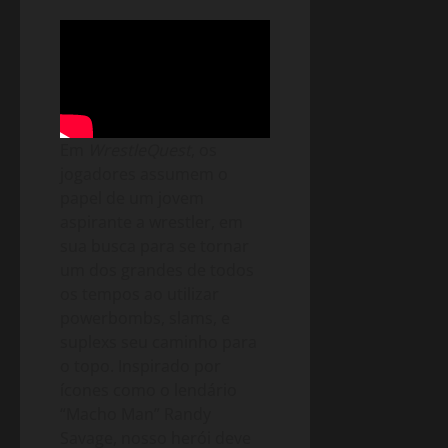
Em
WrestleQuest
, os
jogadores assumem o
papel de um jovem
aspirante a wrestler, em
sua busca para se tornar
um dos grandes de todos
os tempos ao utilizar
powerbombs, slams, e
suplexs seu caminho para
o topo. Inspirado por
ícones como o lendário
“Macho Man” Randy
Savage, nosso herói deve