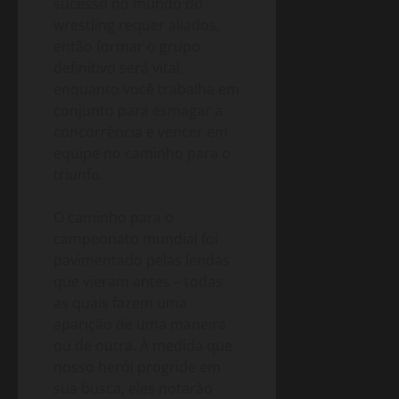
sucesso no mundo do
wrestling requer aliados,
então formar o grupo
definitivo será vital,
enquanto você trabalha em
conjunto para esmagar a
concorrência e vencer em
equipe no caminho para o
triunfo.
O caminho para o
campeonato mundial foi
pavimentado pelas lendas
que vieram antes – todas
as quais fazem uma
aparição de uma maneira
ou de outra. À medida que
nosso herói progride em
sua busca, eles notarão