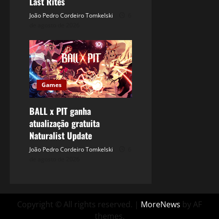
Last Rites
João Pedro Cordeiro Tomkelski
6
de agosto de 2026
Games
BALL x PIT ganha
atualização gratuita
Naturalist Update
João Pedro Cordeiro Tomkelski
6
de agosto de 2026
Copyright © All rights reserved.
|
MoreNews
by AF
themes.