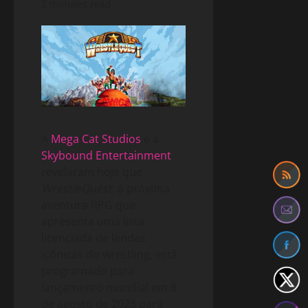
2 minutes read
A
Mega Cat Studios
e a
Skybound Entertainment
revelaram hoje que
WrestleQuest
, a próxima
aventura RPG que
apresenta uma lista
licenciada de lendas
icônicas do wrestling, está
programado para
lançamento mundial em 8
de agosto de 2023 para