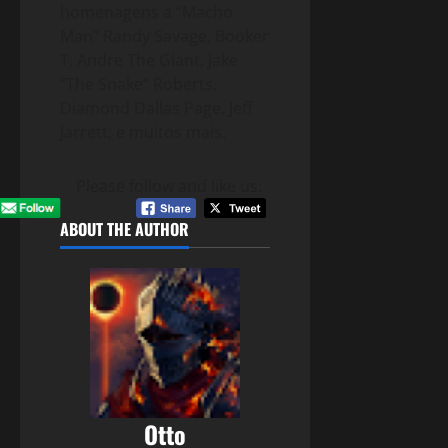
homenagens a “Macho
Man” Randy Savage, Booker
T, Andre The Giant, Jake
“The Snake” Roberts,
Diamond Dallas Page, Jeff
Jarrett, e muitos mais.
Please follow and like us:
ABOUT THE AUTHOR
Otto