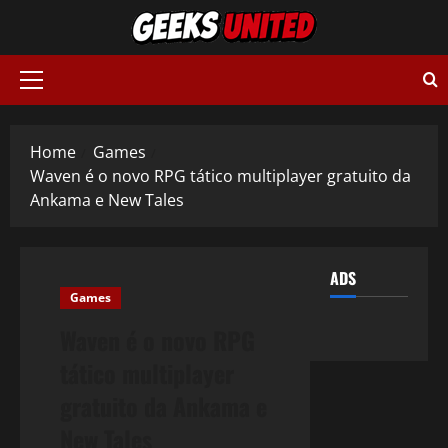
Skip
to
content
Primary
Menu
Home
Games
Waven é o novo RPG tático multiplayer gratuito da
Ankama e New Tales
ADS
Games
Waven é o novo RPG
tático multiplayer
gratuito da Ankama e
New Tales