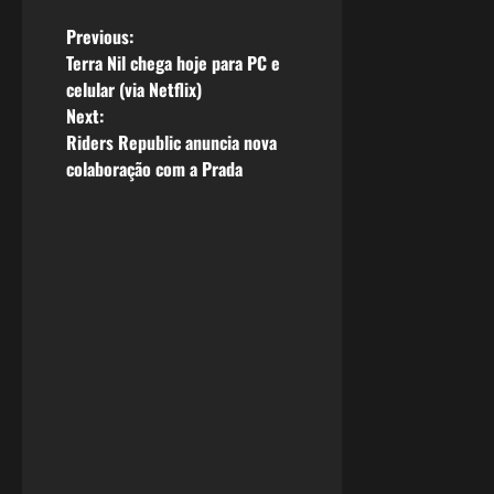
P
Previous:
Terra Nil chega hoje para PC e
o
celular (via Netflix)
Next:
s
Riders Republic anuncia nova
colaboração com a Prada
t
n
a
v
i
g
a