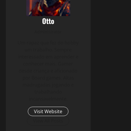
Otto
Administrator
Um rapaz que fez do hobby
um trabalho. Sempre
interessado em aprender e
conhecer mais. Gamer
desde criança e aficionado
por Board games. Altas
madrugadas jogando e
trabalhando
incansavelmente.
Visit Website
View All Posts