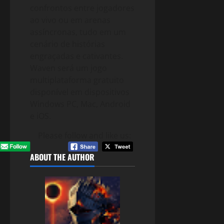
confrontos entre jogadores
ao vivo ou em arenas
assíncronas, tudo em um
cenário de histórias
engraçadas e cativantes.
Waven será um jogo
multiplataforma gratuito
disponível em dispositivos
Windows PC, Mac, Android
e iOS.
Please follow and like us:
ABOUT THE AUTHOR