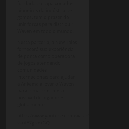
fundada por apaixonados
pioneiros da indústria de
games, têm o prazer de
unir forças para distribuir
Waven em todo o mundo.
Nesta parceria, a New Tales
fornecerá sua experiência
de ponta como operadora
de jogos atendendo
comunidades
internacionais para ajudar
a Ankama a levar o Waven
para o maior número
possível de jogadores
globalmente.
https://www.youtube.com/watch?
v=nfE7givekGQ