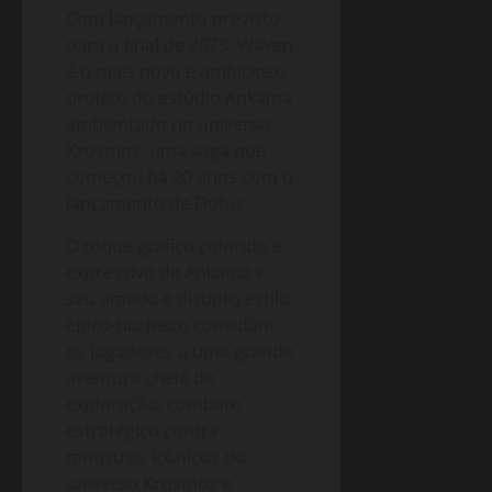
Com lançamento previsto
para o final de 2023, Waven
é o mais novo e ambicioso
projeto do estúdio Ankama
ambientado no universo
Krosmoz, uma saga que
começou há 20 anos com o
lançamento de Dofus.
O toque gráfico colorido e
expressivo de Ankama e
seu amado e distinto estilo
épico-burlesco convidam
os jogadores a uma grande
aventura cheia de
exploração, combate
estratégico contra
monstros icônicos do
universo Krosmoz e