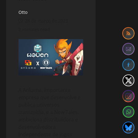
Otto
28 de março de 2023
2 minutes read
A Ankama, importante
empresa que desenvolve e
publica universos
transmídia, e a New Tales,
ambiciosa distribuidora e
desenvolvedora
independente de jogos