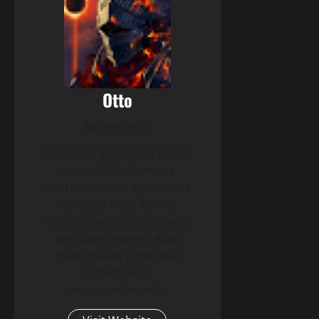
Otto
Administrator
Um rapaz que fez do hobby
um trabalho. Sempre
interessado em aprender e
conhecer mais. Gamer
desde criança e aficionado
por Board games. Altas
madrugadas jogando e
trabalhando
incansavelmente.