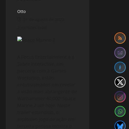
Otto
31 de agosto de 2023
2 minutes read
A Focus Entertainment e a
Sabre Interactive, em
parceria com a Games
Workshop, estão
entusiasmados em revelar
a visão mais abrangente de
Warhammer 40.000: Space
Marine 2 até hoje. Neste
trailer estendido, o
explosivo jogo de ação em
terceira pessoa mostra o