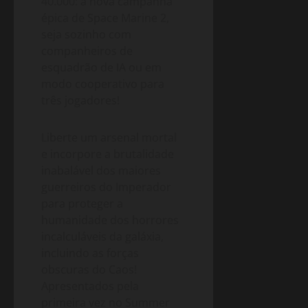
40.000: a nova campanha
épica de Space Marine 2,
seja sozinho com
companheiros de
esquadrão de IA ou em
modo cooperativo para
três jogadores!
Liberte um arsenal mortal
e incorpore a brutalidade
inabalável dos maiores
guerreiros do Imperador
para proteger a
humanidade dos horrores
incalculáveis da galáxia,
incluindo as forças
obscuras do Caos!
Apresentados pela
primeira vez no Summer