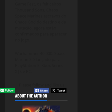
Game Fest, os feiticeiros
Thousand Sons, Chaos
Space Marines escravos do
Chaos God do destino e da
mutação, agora estão
confirmados para aparecer
no jogo.
Warhammer 40.000: Space
Marine 2 é lançado para
PlayStation 5, Xbox Series
X|S e PC.
Please follow and like us:
ABOUT THE AUTHOR