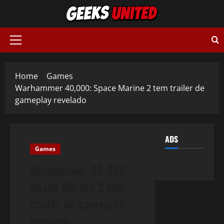
Skip
to
content
Primary
Menu
Home
Games
Warhammer 40,000: Space Marine 2 tem trailer de
gameplay revelado
ADS
Games
Warhammer 40,000:
Space Marine 2 tem
trailer de gameplay
revelado