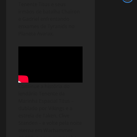
Tenente Titus e seus
irmãos de batalha Chairon
e Gadriel enfrentando
enxames de Tyranids no
Planeta Avarax.
Continue a história do
lendário Tenente da
Marinha Espacial Titus –
dublado por Vikings e a
estrela de Taken, Clive
Standen – e volte pela noite
eterna em Warhammer