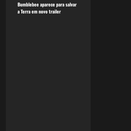
Bumblebee aparece para salvar
s
a Terra em novo trailer
t
n
a
v
i
g
a
t
i