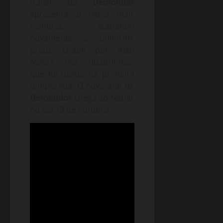
trailer de
Demolidor
apresenta o herói mais
sombrio, aceitando
novamente o uniforme
preto, criado por Alan
Moore nos quadrinhos,
que foi usado na primeira
temporada. O novo ano de
Demolidor
chega ao Netflix
no dia 19 de outubro.