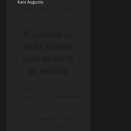
Kaio Augusto
24 de setembro de 2018
1 minute read
O demônio de
Hell’s Kitchen
volta no dia 19
de outubro
A Netflix divulgou o
primeiro teaser da terceira
temporada de
Demolidor
.
O vídeo mostra Matt
Murdock de volta a ação
após sua suposta morte no
fim de Os Defensores. O