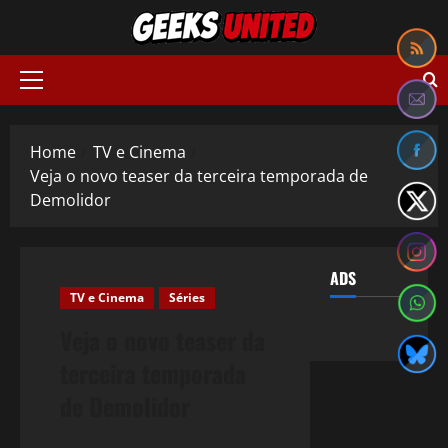
Skip
to
content
Primary
Menu
Home
TV e Cinema
Veja o novo teaser da terceira temporada de
Demolidor
ADS
TV e Cinema
Séries
Veja o novo teaser da
terceira temporada
de Demolidor