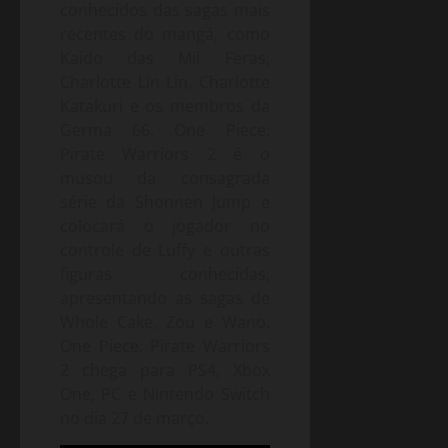
conhecidos das sagas mais
recentes do mangá, como
Kaido das Mil Feras,
Charlotte Lin Lin, Charlotte
Katakuri e os membros da
Germa 66. One Piece:
Pirate Warriors 2 é o
musou da consagrada
série da Shonnen Jump e
colocará o jogador no
controle de Luffy e outras
figuras conhecidas,
apresentando as sagas de
Whole Cake, Zou e Wano.
One Piece: Pirate Warriors
2 chega para PS4, Xbox
One, PC e Nintendo Switch
no dia 27 de março.