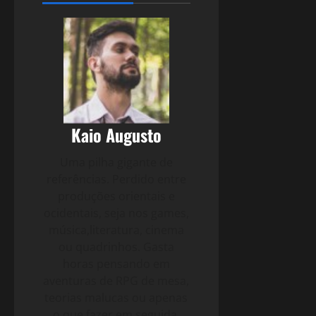
Kaio Augusto
Uma pilha gigante de
referências. Perdido entre
produções orientais e
ocidentais, seja nos games,
música,literatura, cinema
ou quadrinhos. Gasta
horas pensando em
aventuras de RPG de mesa,
teorias malucas ou apenas
o que fazer em seguida.