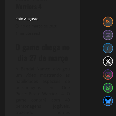
Warriors 4
Kaio Augusto
19 de março de 2020
1 minute read
O game chega no
dia 27 de março
A Bandai Namco divulgou
um vídeo mostrando as
habilidades especiais de
personagens em One
Piece: Pirate Warriors 4. O
game contará com 40
personagens jogáveis,
trazendo nomes