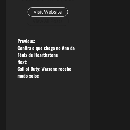
Visit Website
View All Posts
P
Previous:
Confira o que chega no Ano da
o
Fênix de Hearthstone
Next:
s
Call of Duty: Warzone recebe
modo solos
t
n
a
v
i