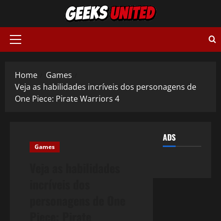
Skip
to
content
Primary
Menu
Home
Games
Veja as habilidades incríveis dos personagens de
One Piece: Pirate Warriors 4
ADS
Games
Veja as habilidades
incríveis dos
personagens de One
Piece: Pirate