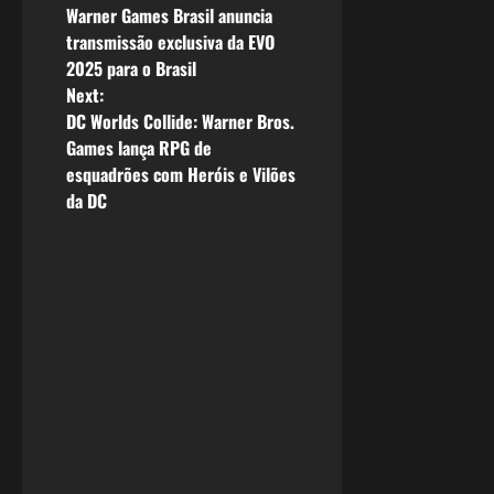
Warner Games Brasil anuncia
o
transmissão exclusiva da EVO
2025 para o Brasil
s
Next:
DC Worlds Collide: Warner Bros.
t
Games lança RPG de
n
esquadrões com Heróis e Vilões
da DC
a
v
i
g
a
t