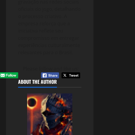
gravação nas redes sociais
oficiais do jogo, detalhando
o processo criativo. A
empresa reforça que a
iniciativa reflete seu
compromisso em entregar
experiências culturalmente
relevantes para o Brasil.
Please follow and like us:
ABOUT THE AUTHOR