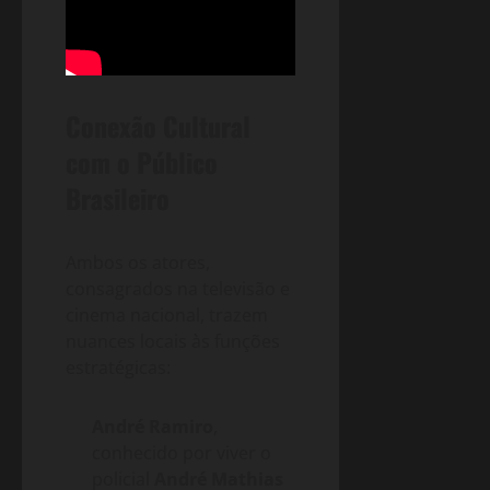
Conexão Cultural
com o Público
Brasileiro
Ambos os atores,
consagrados na televisão e
cinema nacional, trazem
nuances locais às funções
estratégicas:
André Ramiro
,
conhecido por viver o
policial
André Mathias