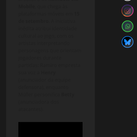
Mobile
, que chega às
plataformas móveis em
15
de setembro
. A iniciativa
inédita atribui identidade
cultural ao jogo, com os
artistas interpretando
personagens que orientam
jogadores durante
partidas: Ramiro empresta
sua voz a
Henry
(anunciador da equipe
defensora), enquanto
Müller personifica
Betty
(anunciadora dos
atacantes).