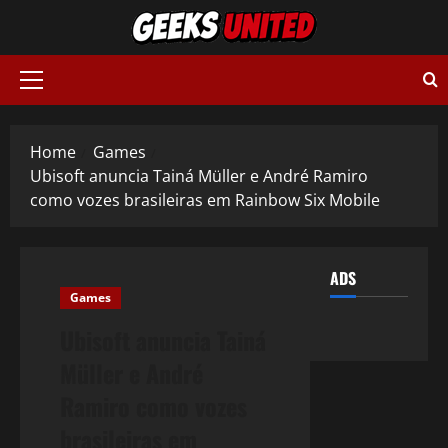
Skip
to
content
Primary
Menu
Home
Games
Ubisoft anuncia Tainá Müller e André Ramiro
como vozes brasileiras em Rainbow Six Mobile
ADS
Games
Ubisoft anuncia Tainá
Müller e André
Ramiro como vozes
brasileiras em