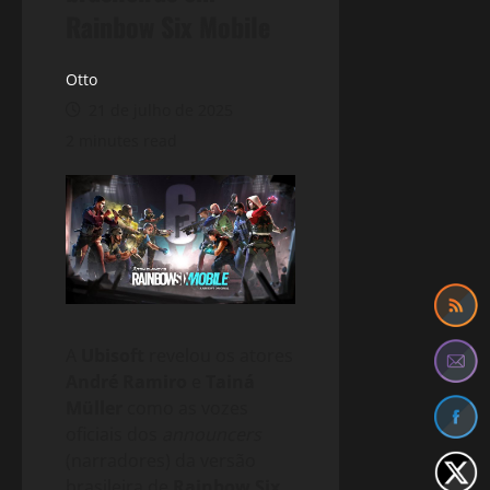
Rainbow Six Mobile
Otto
21 de julho de 2025
2 minutes read
A
Ubisoft
revelou os atores
André Ramiro
e
Tainá
Müller
como as vozes
oficiais dos
announcers
(narradores) da versão
brasileira de
Rainbow Six