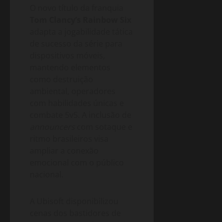
O novo título da franquia
Tom Clancy’s Rainbow Six
adapta a jogabilidade tática
de sucesso da série para
dispositivos móveis,
mantendo elementos
como destruição
ambiental, operadores
com habilidades únicas e
combate 5v5. A inclusão de
announcers
com sotaque e
ritmo brasileiros visa
ampliar a conexão
emocional com o público
nacional.
A Ubisoft disponibilizou
cenas dos bastidores de