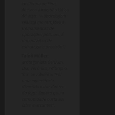
em
Tropa de Elite
,
destaca a imersão tática
do jogo:
“A abordagem
realista me remeteu a
treinamentos de
operações policiais. É
um universo de
estratégia e precisão”
;
Tainá Müller
,
protagonista de
Bom
Dia, Verônica
, reforça o
tom envolvente:
“Foi
uma experiência
divertida estar dentro
do jogo. Espero que a
comunidade curta as
falas marcantes”
.