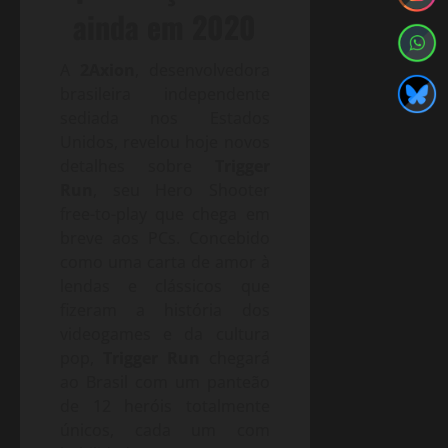
ainda em 2020
A
2Axion
, desenvolvedora
brasileira independente
sediada nos Estados
Unidos, revelou hoje novos
detalhes sobre
Trigger
Run
, seu Hero Shooter
free-to-play que chega em
breve aos PCs. Concebido
como uma carta de amor à
lendas e clássicos que
fizeram a história dos
videogames e da cultura
pop,
Trigger Run
chegará
ao Brasil com um panteão
de 12 heróis totalmente
únicos, cada um com