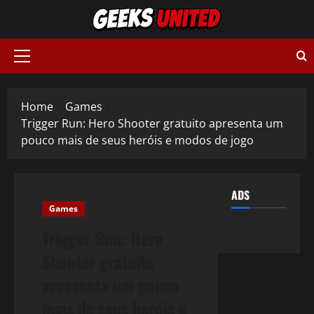
Skip
to
content
Primary
Menu
Home
Games
Trigger Run: Hero Shooter gratuito apresenta um
pouco mais de seus heróis e modos de jogo
ADS
Games
Trigger Run: Hero
Shooter gratuito
apresenta um pouco
mais de seus heróis e