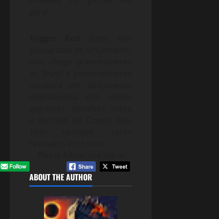
amantes de games em
geral.
Trigger Run
ainda não
possui data de lançamento,
mas chega primeiramente
ao Brasil e posteriormente
receberá um lançamento
internacional nos meses
seguintes. Detalhes sobre
o período de Closed Beta
Test também serão
revelados em breve.
Please follow and like us:
ABOUT THE AUTHOR