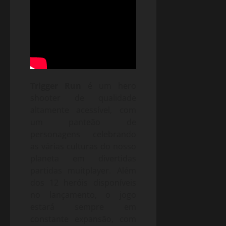
Trigger Run
é um hero
shooter de qualidade
altamente acessível, com
um panteão de
personagens celebrando
as várias culturas do nosso
planeta em divertidas
partidas muitplayer. Além
dos 12 heróis disponíveis
no lançamento, o jogo
estará sempre em
constante expansão, com