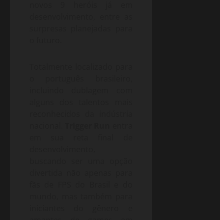
novos 9 heróis já em
desenvolvimento, entre as
surpresas planejadas para
o futuro.
Totalmente localizado para
o português brasileiro,
incluindo dublagem com
alguns dos talentos mais
reconhecidos da indústria
nacional.
Trigger Run
entra
em sua reta final de
desenvolvimento,
buscando ser uma opção
divertida não apenas para
fãs de FPS do Brasil e do
mundo, mas também para
iniciantes do gênero e