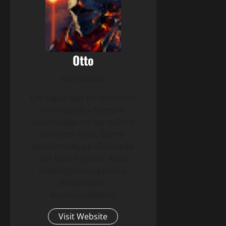
Otto
Administrator
Um rapaz que fez do hobby
um trabalho. Sempre
interessado em aprender e
conhecer mais. Gamer
desde criança e aficionado
por Board games. Altas
madrugadas jogando e
trabalhando
incansavelmente.
Visit Website