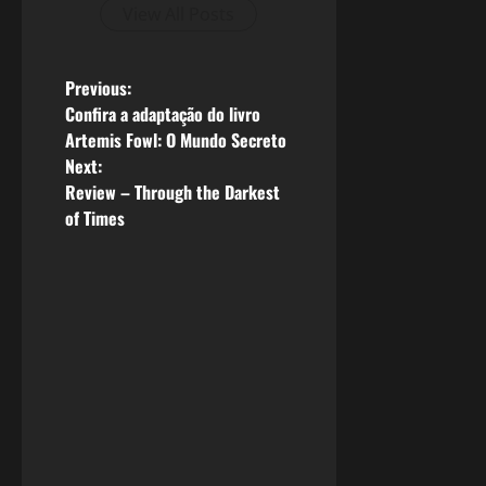
View All Posts
P
Previous:
Confira a adaptação do livro
o
Artemis Fowl: O Mundo Secreto
Next:
s
Review – Through the Darkest
of Times
t
n
a
v
i
g