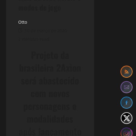
modos de jogo
Otto
10 de março de 2020
2 minutes read
Projeto da
brasileira 2Axion
será abastecido
com novos
personagens e
modalidades
após lançamento