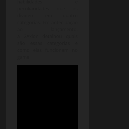
habilidades e
peculiaridades que os
dividem em quatro
categorias. Em antecipação
ao lançamento,
a 2Axion detalhou quais
são essas categorias e
como elas funcionam no
game.