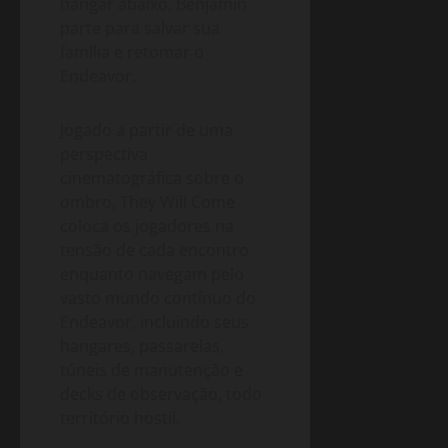
hangar abaixo, Benjamin
parte para salvar sua
família e retomar o
Endeavor.
Jogado a partir de uma
perspectiva
cinematográfica sobre o
ombro, They Will Come
coloca os jogadores na
tensão de cada encontro
enquanto navegam pelo
vasto mundo contínuo do
Endeavor, incluindo seus
hangares, passarelas,
túneis de manutenção e
decks de observação, todo
território hostil.