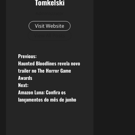
Tomkelski
Administrator
Visit Website
View All Posts
P
Previous:
Haunted Bloodlines revela novo
o
trailer no The Horror Game
Awards
s
Next:
Amazon Luna: Confira os
t
lançamentos do mês de junho
n
a
v