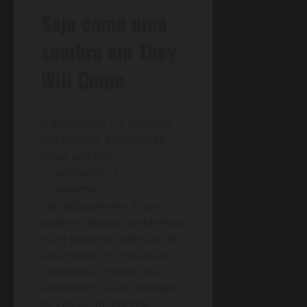
Seja como uma
sombra em They
Will Come
A furtividade é a principal
ferramenta: esgueire-se
pelas sombras,
cronometre os
movimentos
cuidadosamente e use
quebra-cabeças ambientais
e um pequeno exército de
autômatos em miniatura
chamados Embots para
sobreviver. Talus, drenado
de células de energia e