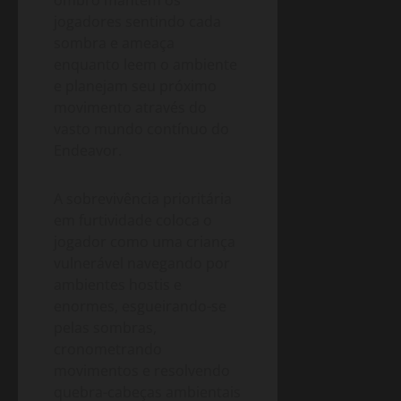
jogadores sentindo cada
sombra e ameaça
enquanto leem o ambiente
e planejam seu próximo
movimento através do
vasto mundo contínuo do
Endeavor.
A sobrevivência prioritária
em furtividade coloca o
jogador como uma criança
vulnerável navegando por
ambientes hostis e
enormes, esgueirando-se
pelas sombras,
cronometrando
movimentos e resolvendo
quebra-cabeças ambientais