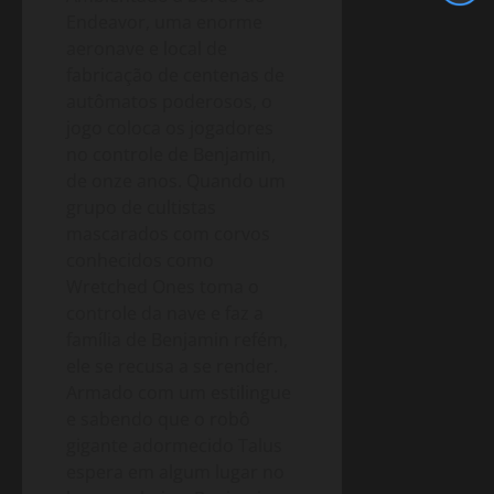
Endeavor, uma enorme
aeronave e local de
fabricação de centenas de
autômatos poderosos, o
jogo coloca os jogadores
no controle de Benjamin,
de onze anos. Quando um
grupo de cultistas
mascarados com corvos
conhecidos como
Wretched Ones toma o
controle da nave e faz a
família de Benjamin refém,
ele se recusa a se render.
Armado com um estilingue
e sabendo que o robô
gigante adormecido Talus
espera em algum lugar no