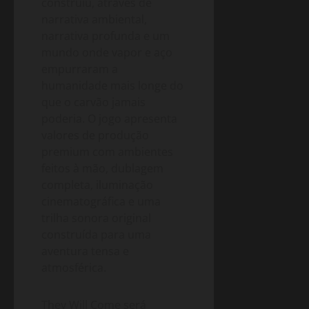
construiu, através de
narrativa ambiental,
narrativa profunda e um
mundo onde vapor e aço
empurraram a
humanidade mais longe do
que o carvão jamais
poderia. O jogo apresenta
valores de produção
premium com ambientes
feitos à mão, dublagem
completa, iluminação
cinematográfica e uma
trilha sonora original
construída para uma
aventura tensa e
atmosférica.
They Will Come será