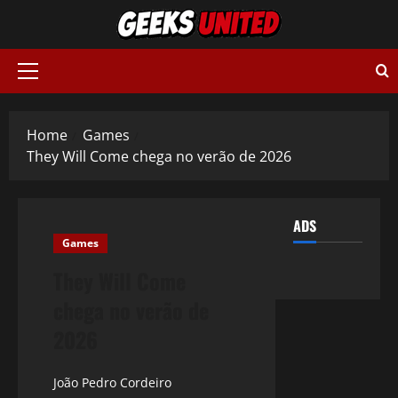
Skip
to
content
Primary
Menu
Home
Games
They Will Come chega no verão de 2026
ADS
Games
They Will Come
chega no verão de
2026
João Pedro Cordeiro