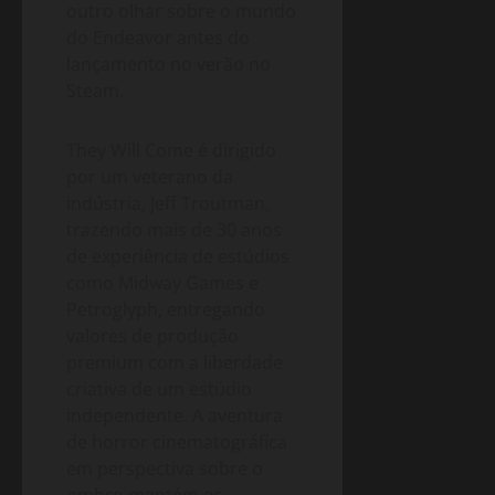
outro olhar sobre o mundo
do Endeavor antes do
lançamento no verão no
Steam.
They Will Come é dirigido
por um veterano da
indústria, Jeff Troutman,
trazendo mais de 30 anos
de experiência de estúdios
como Midway Games e
Petroglyph, entregando
valores de produção
premium com a liberdade
criativa de um estúdio
independente. A aventura
de horror cinematográfica
em perspectiva sobre o
ombro mantém os