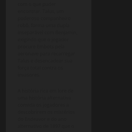
com o que puder
encontrar. Talus, um
poderoso companheiro
robô, forma uma dupla
inseparável com Benjamin,
exigindo que o jogador
procure Embots pela
aeronave para recarregar
Talus e desencadear sua
força total contra os
invasores.
A história rica em lore de
uma história alternativa
convida os jogadores a
descobrirem os mistérios
do Endeavor e do ano
alternativo de 1897 que o