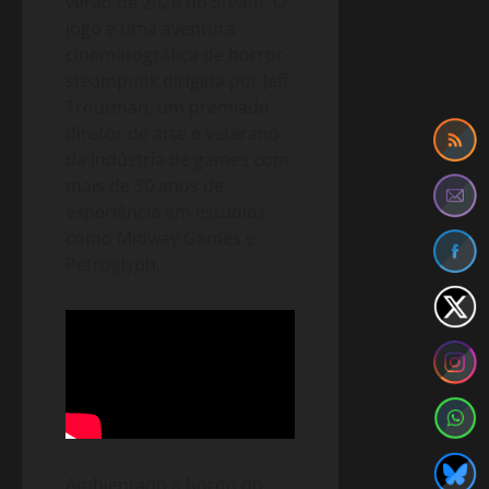
verão de 2026 no Steam. O
jogo é uma aventura
cinematográfica de horror
steampunk dirigida por Jeff
Troutman, um premiado
diretor de arte e veterano
da indústria de games com
mais de 30 anos de
experiência em estúdios
como Midway Games e
Petroglyph.
Ambientado a bordo do