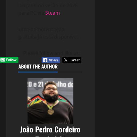
lançado no verão de 2026
para PC via
Steam
.
Uma demonstração
gratuita já está disponível.
Please follow and like us:
ABOUT THE AUTHOR
João Pedro Cordeiro