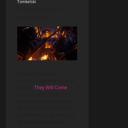
Tomkelski
2 de junho de 2026
4 minutes read
A Game Pop Studio
anunciou que seu título de
estreia,
They Will Come
,
terá um novo trailer no
Future Games Show em 6
de junho, juntamente com
a confirmação de uma data
de lançamento para o