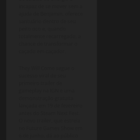
incapaz de se mover sem a
ajuda de Benjamin, oferece
santuário dentro de seu
peito oco e, quando
totalmente recarregado, a
chance de transformar o
caçado em caçador.
They Will Come segue o
sucesso viral de seu
primeiro trailer de
gameplay na IGN e uma
demonstração gratuita
lançada em 19 de fevereiro
antes do Steam Next Fest.
O novo trailer, que estreia
no Future Games Show em
6 de junho, dá ao público