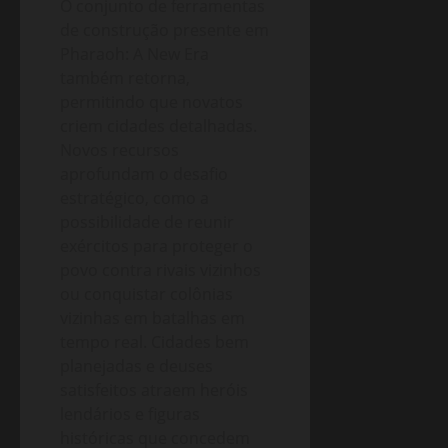
O conjunto de ferramentas
de construção presente em
Pharaoh: A New Era
também retorna,
permitindo que novatos
criem cidades detalhadas.
Novos recursos
aprofundam o desafio
estratégico, como a
possibilidade de reunir
exércitos para proteger o
povo contra rivais vizinhos
ou conquistar colônias
vizinhas em batalhas em
tempo real. Cidades bem
planejadas e deuses
satisfeitos atraem heróis
lendários e figuras
históricas que concedem