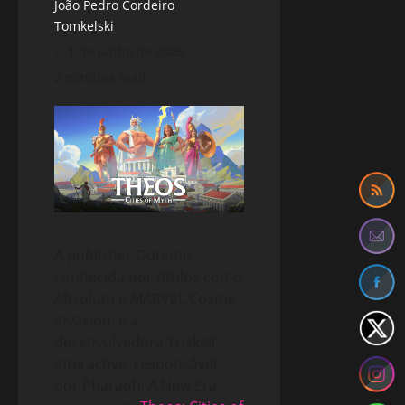
João Pedro Cordeiro
Tomkelski
1 de junho de 2026
2 minutes read
A publisher Dotemu,
conhecida por títulos como
Absolum e MARVEL Cosmic
Invasion, e a
desenvolvedora Triskell
Interactive, responsável
por Pharaoh: A New Era,