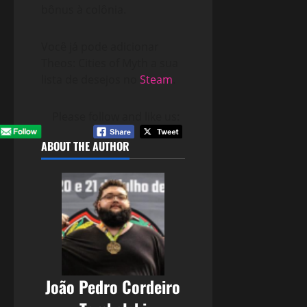
bônus à colônia.
Você já pode adicionar
Theos: Cities of Myth a sua
lista de desejos no
Steam
.
Please follow and like us:
ABOUT THE AUTHOR
João Pedro Cordeiro