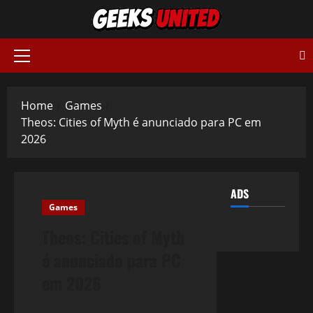
Skip
to
content
Primary
Menu
Home
Games
Theos: Cities of Myth é anunciado para PC em
2026
ADS
Games
Theos: Cities of Myth
é anunciado para PC
em 2026