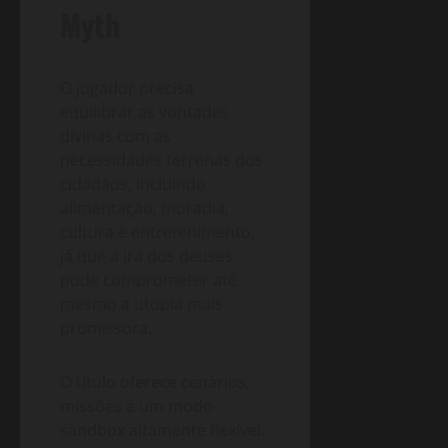
Myth
O jogador precisa
equilibrar as vontades
divinas com as
necessidades terrenas dos
cidadãos, incluindo
alimentação, moradia,
cultura e entretenimento,
já que a ira dos deuses
pode comprometer até
mesmo a utopia mais
promissora.
O título oferece cenários,
missões e um modo
sandbox altamente flexível.