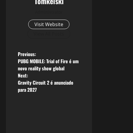
Tomkelski
Administrator
Visit Website
View All Posts
P
Previous:
PUBG MOBILE: Trial of Fire é um
o
novo reality show global
Next:
s
Gravity Circuit 2 é anunciado
para 2027
t
n
a
v