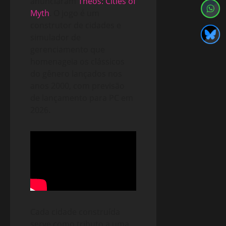
anunciaram
Theos: Cities of
Myth
. O jogo é um
construtor de cidades e
simulador de
gerenciamento que
homenageia os clássicos
do gênero lançados nos
anos 2000, com previsão
de lançamento para PC em
2026.
Cada cidade construída
serve como tributo a uma