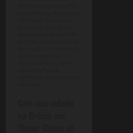
divindade grega específica,
como Atena ou Ares, entre
sete figuras onipotentes
disponíveis. Atender aos
desejos do deus escolhido
por meio da construção de
estruturas ou da realização
de ações específicas
concede bênçãos, heróis
especiais e figuras
renomadas que integram a
sociedade.
Crie sua cidade
na Grécia em
Theos: Cities of