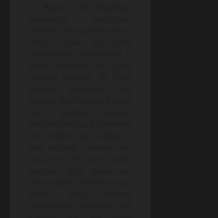
O Pacote de Expansão
apresenta Evergreen
Harbor, um mundo novo e
único onde os Sims
influenciam diretamente o
meio ambiente em cada
decisão tomada. Os Sims
podem produzir sua
própria eletricidade e água
com painéis solares,
turbinas eólicas e coletores
de orvalho, ou cultivar a
sua própria comida em
casa em um novo jardim
vertical. Além disso, os
Sims podem decorar suas
casas com móveis
reformados, vestir-se da
cabeça aos pés com