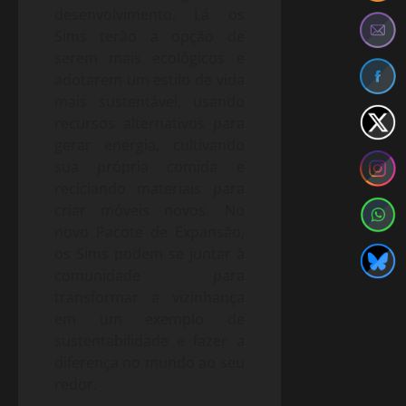
desenvolvimento. Lá os
Sims terão a opção de
serem mais ecológicos e
adotarem um estilo de vida
mais sustentável, usando
recursos alternativos para
gerar energia, cultivando
sua própria comida e
reciclando materiais para
criar móveis novos. No
novo Pacote de Expansão,
os Sims podem se juntar à
comunidade para
transformar a vizinhança
em um exemplo de
sustentabilidade e fazer a
diferença no mundo ao seu
redor.