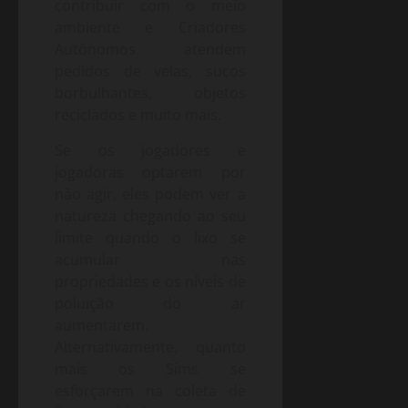
contribuir com o meio
ambiente e Criadores
Autônomos atendem
pedidos de velas, sucos
borbulhantes, objetos
reciclados e muito mais.
Se os jogadores e
jogadoras optarem por
não agir, eles podem ver a
natureza chegando ao seu
limite quando o lixo se
acumular nas
propriedades e os níveis de
poluição do ar
aumentarem.
Alternativamente, quanto
mais os Sims se
esforçarem na coleta de