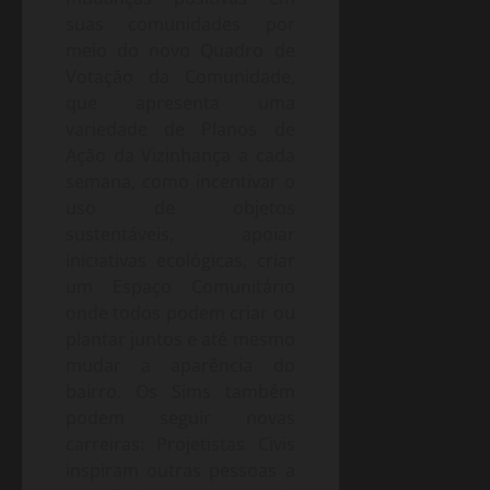
suas comunidades por
meio do novo Quadro de
Votação da Comunidade,
que apresenta uma
variedade de Planos de
Ação da Vizinhança a cada
semana, como incentivar o
uso de objetos
sustentáveis, apoiar
iniciativas ecológicas, criar
um Espaço Comunitário
onde todos podem criar ou
plantar juntos e até mesmo
mudar a aparência do
bairro. Os Sims também
podem seguir novas
carreiras: Projetistas Civis
inspiram outras pessoas a