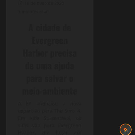
18 de maio de 2020
3 minutes read
A cidade de
Evergreen
Harbor precisa
de uma ajuda
para salvar o
meio-ambiente
A EA anunciou a nova
expansão para The Sims 4.
Em Vida Sustentável, os
sims vão para Evergreen
Harbor,
um lugar em