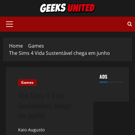
Skip
to
content
Primary
Menu
Home
Games
The Sims 4 Vida Sustentável chega em junho
ADS
Games
The Sims 4 Vida
Sustentável chega
em junho
Kaio Augusto