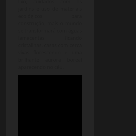
lixo, cuidados com os
jardins e uso de materiais
ecológicos para
construção, mais o mundo
se transformará com águas
lamacentas ficando
cristalinas, casas com cerca
vivas florescendo e uma
brilhante aurora boreal
aparecendo no céu.