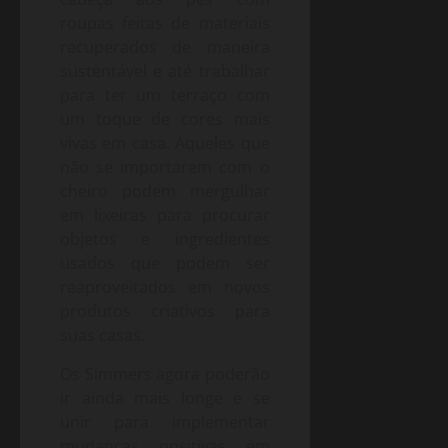
roupas feitas de materiais
recuperados de maneira
sustentável e até trabalhar
para ter um terraço com
um toque de cores mais
vivas em casa. Aqueles que
não se importarem com o
cheiro podem mergulhar
em lixeiras para procurar
objetos e ingredientes
usados que podem ser
reaproveitados em novos
produtos criativos para
suas casas.
Os Simmers agora poderão
ir ainda mais longe e se
unir para implementar
mudanças positivas em