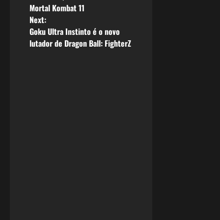
Mortal Kombat 11
s
Next:
Goku Ultra Instinto é o novo
t
lutador de Dragon Ball: FighterZ
n
a
v
i
g
a
t
i