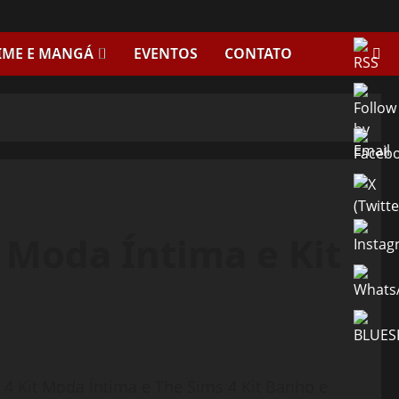
IME E MANGÁ
EVENTOS
CONTATO
t Moda Íntima e Kit
s 4 Kit Moda Íntima e The Sims 4 Kit Banho e