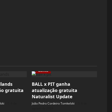
Games
dlands
BALL x PIT ganha
ão gratuita
atualização gratuita
Naturalist Update
ski
6 de
João Pedro Cordeiro Tomkelski
6 de
agosto de 2026