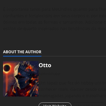
É importante tanto para MeUndies quanto para The
confiantes e fortalecidos em seus corpos e, por ex
ótimos em todas as formas e tamanhos. Adicione 
estilos de quarto inspirados nas tendências da mod
ABOUT THE AUTHOR
Otto
Administrator
Um rapaz que fez do hobby um tr
conhecer mais. Gamer desde cria
madrugadas jogando e trabalhan