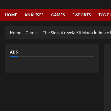
Skip
to
content
HOME
ANÁLISES
GAMES
E-SPORTS
TCG E
Home
Games
The Sims 4 revela Kit Moda Íntima e 
ADS