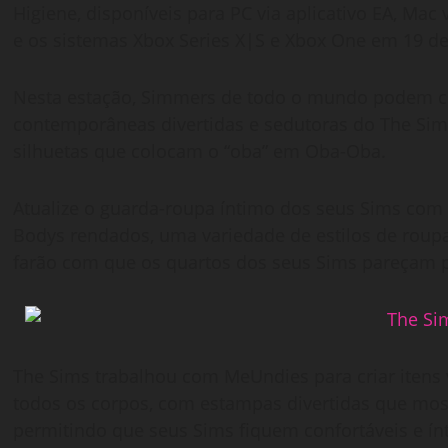
Higiene, disponíveis para PC via aplicativo EA, Mac v
e os sistemas Xbox Series X|S e Xbox One em 19 de
Nesta estação, Simmers de todo o mundo podem cr
contemporâneas divertidas e sedutoras do The Sims
silhuetas que colocam o “oba” em Oba-Oba.
Atualize o guarda-roupa íntimo dos seus Sims com 
Bodys rendados, uma variedade de estilos de roup
farão com que os quartos dos seus Sims pareçam p
The Sims trabalhou com MeUndies para criar itens 
todos os corpos, com estampas divertidas que mos
permitindo que seus Sims fiquem confortáveis e ín