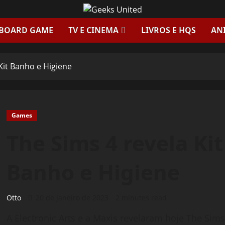
 BOARD GAME
TV E CINEMA
LIVROS E HQS
AN
Kit Banho e Higiene
Games
The Sims 4 revela Ki
Banho e Higiene
Otto
20 de janeiro de 2023
2 minutes read
A Electronic Arts e a Maxis revelaram hoje The Sim