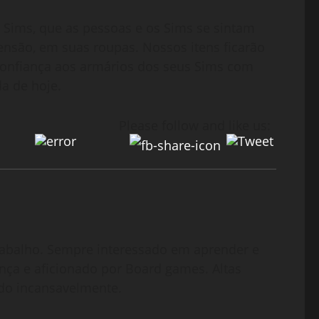
 Sims, que as pessoas e os Sims se sintam
tensão, em suas roupas. Nossos itens ficarão
confiança aos armários dos seus Sims com
a de hoje.
Please follow and like us:
abalho. Sempre interessado em aprender e
nça e aficionado por Board games. Altas
do incansavelmente.