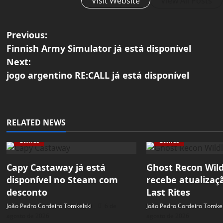
Visit Website
View All Posts
P
Previous:
Finnish Army Simulator já está disponível
o
Next:
jogo argentino RE:CALL já está disponível
s
t
n
RELATED NEWS
a
Games
Games
v
Capy Castaway já está
Ghost Recon Wil
disponível no Steam com
recebe atualizaç
i
desconto
Last Rites
g
João Pedro Cordeiro Tomkelski
6 de
João Pedro Cordeiro Tomkel
agosto de 2026
agosto de 2026