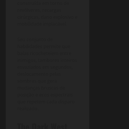
construída em torno de
revólveres, recargas
cirúrgicas, dano explosivo e
mobilidade implacável.
Seu conjunto de
habilidades permite que
balas ricocheteiem entre
inimigos, tambores inteiros
esvaziados em segundos,
deslocamento pelas
sombras que gera
mudanças bruscas de
posição e ecos espectrais
que repetem cada disparo
realizado.
The Dark West