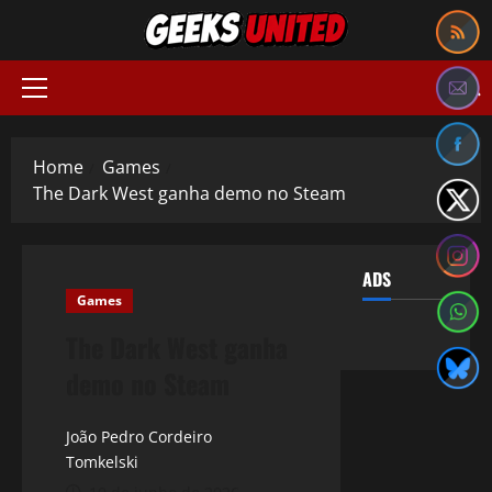
Skip
to
content
Primary
Menu
Home
Games
The Dark West ganha demo no Steam
ADS
Games
The Dark West ganha
demo no Steam
João Pedro Cordeiro
Tomkelski