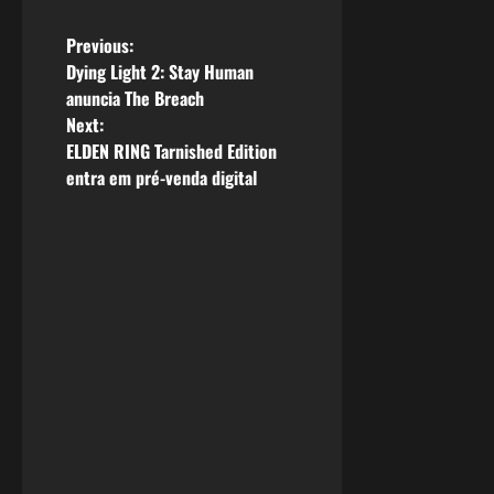
P
Previous:
Dying Light 2: Stay Human
o
anuncia The Breach
Next:
s
ELDEN RING Tarnished Edition
entra em pré-venda digital
t
n
a
v
i
g
a