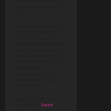
determinando até onde o
jogador está disposto a
cair.
O mundo está à beira da
morte, com magia negra
corrompendo a terra e
tudo que respira sobre ela.
Duas forças surgem das
ruínas: a Ordem, cega pela
própria hipocrisia, e os
Condenados,
amaldiçoados com
pecados forjados pela
sobrevivência.
Jogue já a demo de The
Dark West no
Steam
.