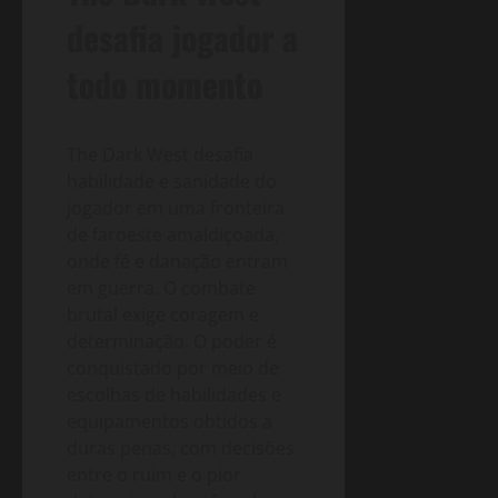
desafia jogador a
todo momento
The Dark West desafia
habilidade e sanidade do
jogador em uma fronteira
de faroeste amaldiçoada,
onde fé e danação entram
em guerra. O combate
brutal exige coragem e
determinação. O poder é
conquistado por meio de
escolhas de habilidades e
equipamentos obtidos a
duras penas, com decisões
entre o ruim e o pior