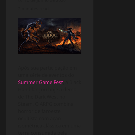
10 de junho de 2026
2 minutes read
Após sua participação em
uma série de eventos do
Summer Game Fest
, a Black
Hand lançou hoje a demo
de The Dark West no
Steam. O ARPG combina
horror de faroeste
ocultista com ação
isométrica clássica em uma
terra consumida pela