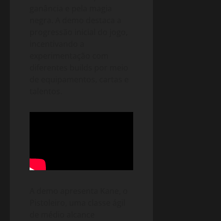
ganância e pela magia
negra. A demo destaca a
progressão inicial do jogo,
incentivando a
experimentação com
diferentes builds por meio
de equipamentos, cartas e
talentos.
A demo apresenta Kane, o
Pistoleiro, uma classe ágil
de médio alcance