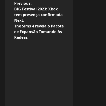
P
Previous:
BIG Festival 2023: Xbox
o
tem presença confirmada
Next:
s
The Sims 4 revela o Pacote
de Expansão Tomando As
t
Rédeas
n
a
v
i
g
a
t