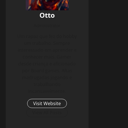
Otto
Administrator
Um rapaz que fez do hobby
um trabalho. Sempre
interessado em aprender e
conhecer mais. Gamer
desde criança e aficionado
por Board games. Altas
madrugadas jogando e
trabalhando
incansavelmente.
Visit Website
View All Posts