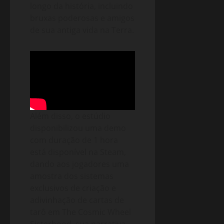
longo da história, incluindo
bruxas poderosas e amigos
de sua antiga vida na Terra.
Além disso, o estúdio
disponibilizou uma demo
com duração de 1 hora
está disponível na Steam,
dando aos jogadores uma
amostra dos sistemas
exclusivos de criação e
adivinhação de cartas de
tarô em The Cosmic Wheel
Sisterhood, sua narrativa