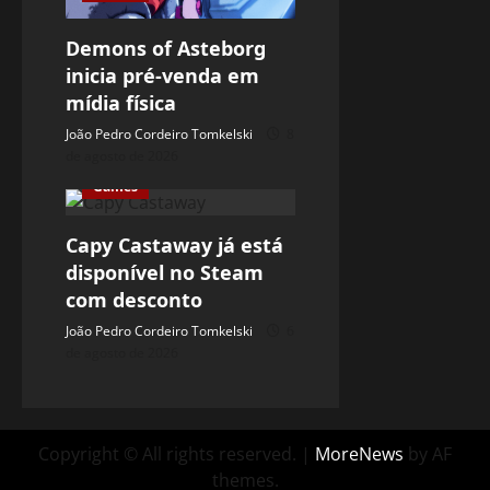
Demons of Asteborg
inicia pré-venda em
mídia física
João Pedro Cordeiro Tomkelski
8
de agosto de 2026
Games
Capy Castaway já está
disponível no Steam
com desconto
João Pedro Cordeiro Tomkelski
6
de agosto de 2026
Copyright © All rights reserved.
|
MoreNews
by AF
themes.