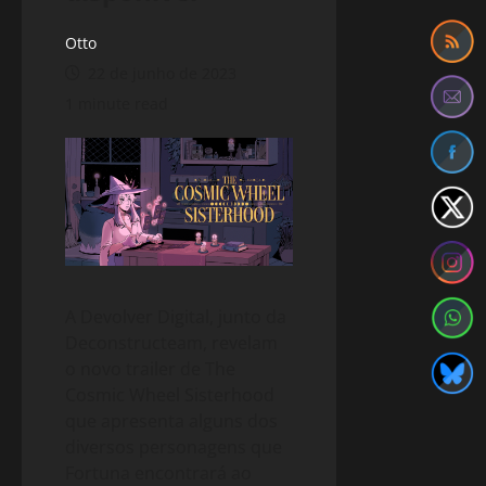
Otto
22 de junho de 2023
1 minute read
A Devolver Digital, junto da
Deconstructeam, revelam
o novo trailer de The
Cosmic Wheel Sisterhood
que apresenta alguns dos
diversos personagens que
Fortuna encontrará ao