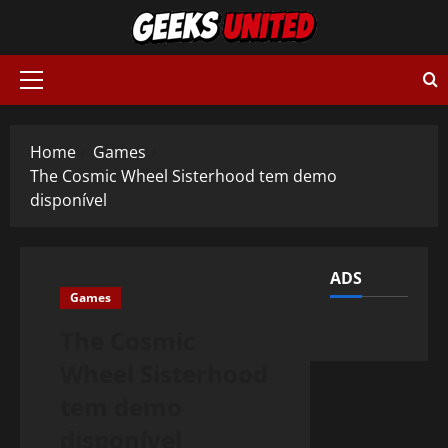
Skip
to
content
Primary
Menu
Home
Games
The Cosmic Wheel Sisterhood tem demo
disponível
ADS
Games
The Cosmic
Wheel Sisterhood
tem demo
disponível