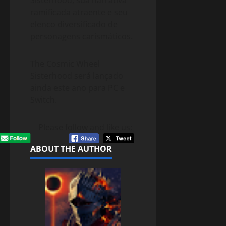
ramificada atraente e seu
elenco diversificado de
personagens carismáticos.
The Cosmic Wheel
Sisterhood será lançado
ainda este ano para PC e
Switch.
Please follow and like us:
ABOUT THE AUTHOR