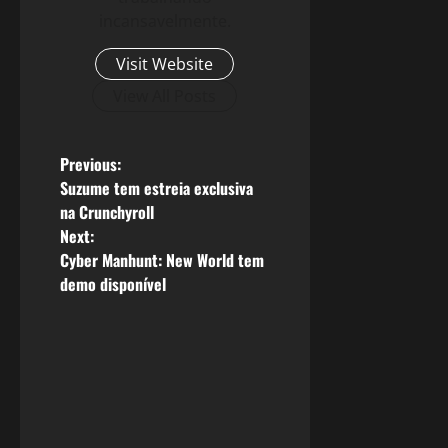
incansavelmente.
Visit Website
View All Posts
P
Previous:
Suzume tem estreia exclusiva
o
na Crunchyroll
Next:
s
Cyber Manhunt: New World tem
demo disponível
t
n
a
v