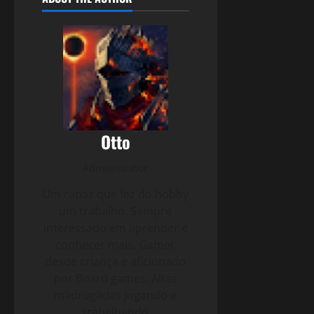
Otto
Administrator
Um rapaz que fez do hobby
um trabalho. Sempre
interessado em aprender e
conhecer mais. Gamer
desde criança e aficionado
por Board games. Altas
madrugadas jogando e
trabalhando