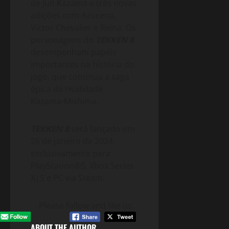
de Jun Kazama e três novas
adições com Azucena,
Victor Chevalier e Reina. Os
personagens do
TEKKEN 8
desempenham papéis
importantes na história do
jogo, que continua a saga
épica da rivalidade
Kazama-Mishima.
TEKKEN 8
será lançado em
26 de janeiro de 2024,
exclusivamente para
PlayStation®5, Xbox Series
X|S e PC via Steam.
Please follow and like us:
ABOUT THE AUTHOR