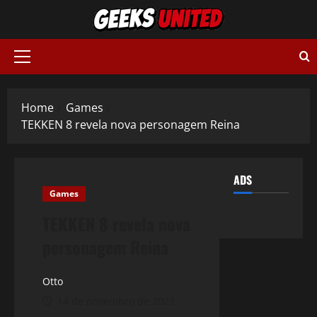
Skip
to
content
Primary
Menu
Home
Games
TEKKEN 8 revela nova personagem Reina
ADS
Games
TEKKEN 8 revela nova
personagem Reina
Otto
14 de novembro de 2023