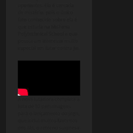
oponentes. Ela é cercada
de mistério, pois o único
fato conhecido sobre ela é
que estuda na Mishima
Polytechnical School e que
possui um interesse muito
especial em lutar contra Jin.
A nova lutadora completa a
lista de 32 personagens
para o lançamento do jogo,
que inclui muitos favoritos
dos fãs, o retorno surpresa