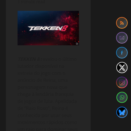
1 minute read
TEKKEN 8
revelou o último
lutador disponível na
estreia do jogo com o
anúncio de Reina, uma
personagem nova que
chega à lendária franquia
de jogos de luta. Apelidada
de “Raio Roxo”, Reina é
conhecida por usar seus
movimentos rápidos como
um raio para dominar seus