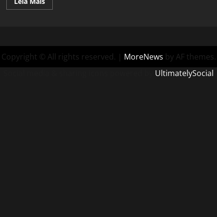
Read
Leia Mais
more
about
Hotel
Galactic:
Ancient
Forgelança
novo
simulador
Copyright © All rights reserved.
|
MoreNews
by AF themes.
de
gestão
Social media & sharing icons powered by
UltimatelySocial
em
Acesso
Antecipado