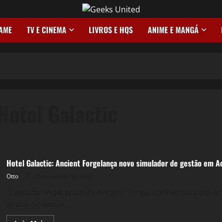
GAME
TV E CINEMA
LIVROS E HQS
ANIME E MANGÁ
Hotel Galactic
Games
Hotel Galactic: Ancient Forgelança novo simulador de gestão em 
Otto
25 de agosto de 2025
O estúdio indie polonês Ancient Forge, conhecido pelo 
acaba de lançar...