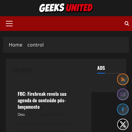
Skip
to
content
Primary
Menu
Home
control
control
ADS
Games
FBC: Firebreak revela sua
agenda de conteúdo pós-
lançamento
Otto
12 de junho de 2025
A Remedy Entertainment
(Control, Alan Wake)