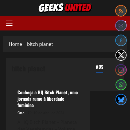
Skip
to
content
Primary
Menu
Home
bitch planet
bitch planet
ADS
HQ
Conheça a HQ Bitch Planet, uma
jornada rumo à liberdade
feminina
Otto
10 de abril de 2024
A HQ Bitch Planet – Planeta
das Vagabundas – Volume